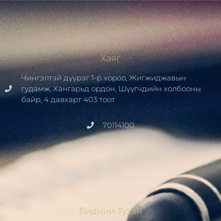
Хаяг
Чингэлтэй дүүрэг 1-р хороо, Жигжиджавын
гудамж, Хангарьд ордон, Шүүгчдийн холбооны
байр, 4 давхарт 403 тоот
70114100
+976 91411700
contact@judge.mn
Бидний Тухай