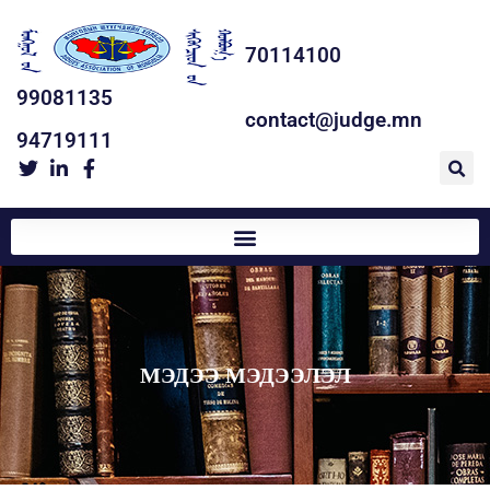
70114100
99081135
contact@judge.mn
94719111
МЭДЭЭ МЭДЭЭЛЭЛ