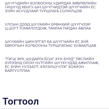
ШҮҮГЧДИЙН ХОЛБООНЫ УДИРДАХ ЗӨВЛӨЛИЙН
ГИШҮҮД ХБНГУ-ЫН ШҮҮГЧИДТЭЙ ШҮҮГЧИЙН ЁС
ЗҮЙН АСУУДЛААР ТУРШЛАГА СОЛИЛЦОВ
УЛСЫН ДЭЭД ШҮҮХИЙН ЕРӨНХИЙ ШҮҮГЧЭЭР
Ц.ЦОГТ ТОМИЛОГДОЖ, ТАМГАА ГАРДАН АВЛАА
ШҮҮХИЙН ШИНЭТГЭЛ БА ШҮҮГЧИЙН ЁС ЗҮЙ:
ЕВРОПЫН ХОЛБООНЫ ТУРШЛАГААС ХУВААЛЦАВ
“ТЭГШ ЭРХ, ШУДАРГА ЁСЫГ ХҮН БҮРД” ТӨСЛИЙН
ХҮРЭЭНД ОРОН НУТГИЙН ШҮҮХҮҮДЭД АЖИЛЛАЖ,
ЁС ЗҮЙН УУЛЗАЛТ, ХЭЛЭЛЦҮҮЛЭГ ЗОХИОН
БАЙГУУЛЛАА
Тогтоол