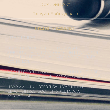
Эрх Зүйн Акт
Гишүүн Байгууллага
Мэдээ, Мэдээлэл
МЭНДЧИЛГЭЭ
ШҮҮГЧДИЙН ХОЛБООНЫ УДИРДАХ
ЗӨВЛӨЛИЙН ГИШҮҮД ХБНГУ-ЫН ШҮҮГЧИДТЭЙ
ШҮҮГЧИЙН ЁС ЗҮЙН АСУУДЛААР ТУРШЛАГА
СОЛИЛЦОВ
УЛСЫН ДЭЭД ШҮҮХИЙН ЕРӨНХИЙ ШҮҮГЧЭЭР
Ц.ЦОГТ ТОМИЛОГДОЖ, ТАМГАА ГАРДАН АВЛАА
ШҮҮХИЙН ШИНЭТГЭЛ БА ШҮҮГЧИЙН ЁС ЗҮЙ:
ЕВРОПЫН ХОЛБООНЫ ТУРШЛАГААС
ХУВААЛЦАВ