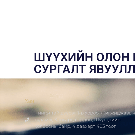
ШҮҮХИЙН ОЛОН
СУРГАЛТ ЯВУУЛ
Хаяг
Чингэлтэй дүүрэг 1-р хороо, Жигжиджавы
гудамж, Хангарьд ордон, Шүүгчдийн
холбооны байр, 4 давхарт 403 тоот