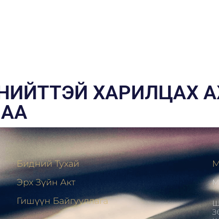
 НИЙТТЭЙ ХАРИЛЦАХ 
ЛАА
Бидний Тухай
М
Эрх Зүйн Акт
М
н
Гишүүн Байгууллага
Ш
З