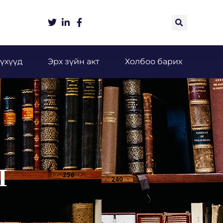
үхүүд
Эрх зүйн акт
Холбоо барих
Л