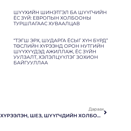
ШҮҮХИЙН ШИНЭТГЭЛ БА ШҮҮГЧИЙН
ЁС ЗҮЙ: ЕВРОПЫН ХОЛБООНЫ
ТУРШЛАГААС ХУВААЛЦАВ
“ТЭГШ ЭРХ, ШУДАРГА ЁСЫГ ХҮН БҮРД”
ТӨСЛИЙН ХҮРЭЭНД ОРОН НУТГИЙН
ШҮҮХҮҮДЭД АЖИЛЛАЖ, ЁС ЗҮЙН
УУЛЗАЛТ, ХЭЛЭЛЦҮҮЛЭГ ЗОХИОН
БАЙГУУЛЛАА
Дараах
МОНГОЛЫН ХЭВЛЭЛИЙН ХҮРЭЭЛЭН, ШЕЗ, ШҮҮГЧДИЙН ХОЛБОО ХАМТАРСАН ҮЙЛ АЖИЛЛАГАА