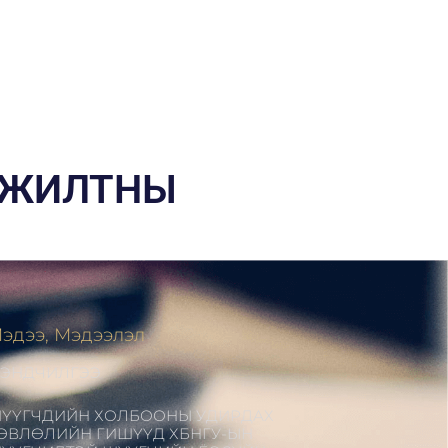
АЖИЛТНЫ
эдээ, Мэдээлэл
ЭНДЧИЛГЭЭ
ҮҮГЧДИЙН ХОЛБООНЫ УДИРДАХ
ӨВЛӨЛИЙН ГИШҮҮД ХБНГУ-ЫН