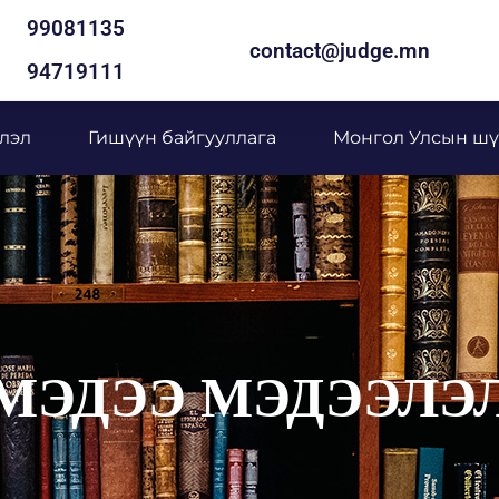
99081135
contact@judge.mn
94719111
лэл
Гишүүн байгууллага
Монгол Улсын шү
МЭДЭЭ МЭДЭЭЛЭ