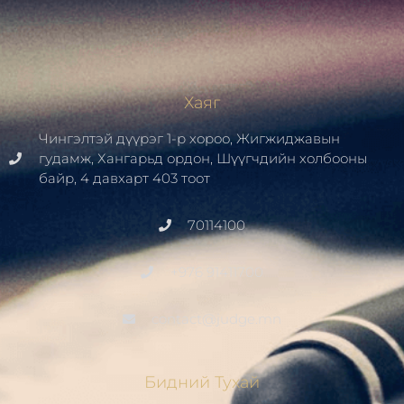
Хаяг
Чингэлтэй дүүрэг 1-р хороо, Жигжиджавын
гудамж, Хангарьд ордон, Шүүгчдийн холбооны
байр, 4 давхарт 403 тоот
70114100
+976 91411700
contact@judge.mn
Бидний Тухай