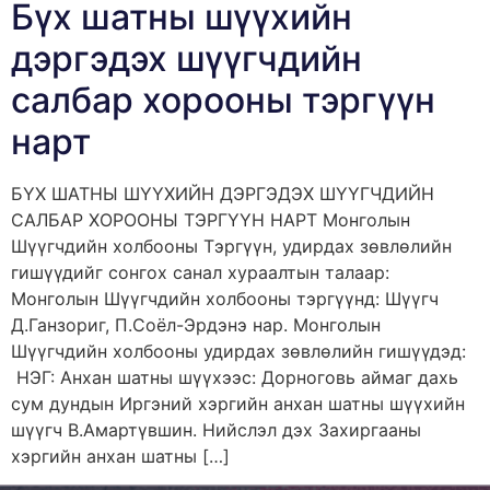
Бүх шатны шүүхийн
дэргэдэх шүүгчдийн
салбар хорооны тэргүүн
нарт
БҮХ ШАТНЫ ШҮҮХИЙН ДЭРГЭДЭХ ШҮҮГЧДИЙН
САЛБАР ХОРООНЫ ТЭРГҮҮН НАРТ Монголын
Шүүгчдийн холбооны Тэргүүн, удирдах зөвлөлийн
гишүүдийг сонгох санал хураалтын талаар:
Монголын Шүүгчдийн холбооны тэргүүнд: Шүүгч
Д.Ганзориг, П.Соёл-Эрдэнэ нар. Монголын
Шүүгчдийн холбооны удирдах зөвлөлийн гишүүдэд:
НЭГ: Анхан шатны шүүхээс: Дорноговь аймаг дахь
сум дундын Иргэний хэргийн анхан шатны шүүхийн
шүүгч В.Амартүвшин. Нийслэл дэх Захиргааны
хэргийн анхан шатны […]