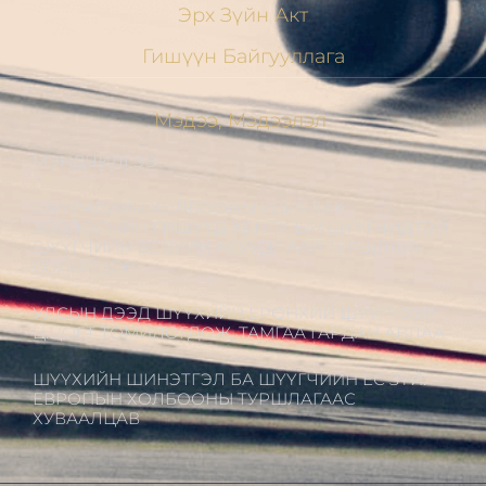
Эрх Зүйн Акт
Гишүүн Байгууллага
Мэдээ, Мэдээлэл
МЭНДЧИЛГЭЭ
ШҮҮГЧДИЙН ХОЛБООНЫ УДИРДАХ
ЗӨВЛӨЛИЙН ГИШҮҮД ХБНГУ-ЫН ШҮҮГЧИДТЭЙ
ШҮҮГЧИЙН ЁС ЗҮЙН АСУУДЛААР ТУРШЛАГА
СОЛИЛЦОВ
УЛСЫН ДЭЭД ШҮҮХИЙН ЕРӨНХИЙ ШҮҮГЧЭЭР
Ц.ЦОГТ ТОМИЛОГДОЖ, ТАМГАА ГАРДАН АВЛАА
ШҮҮХИЙН ШИНЭТГЭЛ БА ШҮҮГЧИЙН ЁС ЗҮЙ:
ЕВРОПЫН ХОЛБООНЫ ТУРШЛАГААС
ХУВААЛЦАВ