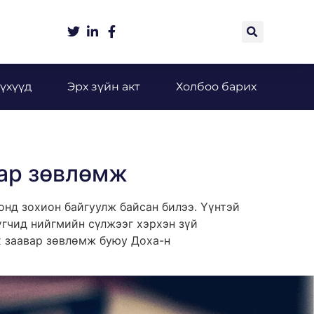
үхүүд
Эрх зүйн акт
Холбоо барих
вар зөвлөмж
нд зохион байгуулж байсан билээ. Үүнтэй
үгчид нийгмийн сүлжээг хэрхэн зүй
х заавар зөвлөмж буюу Доха-н