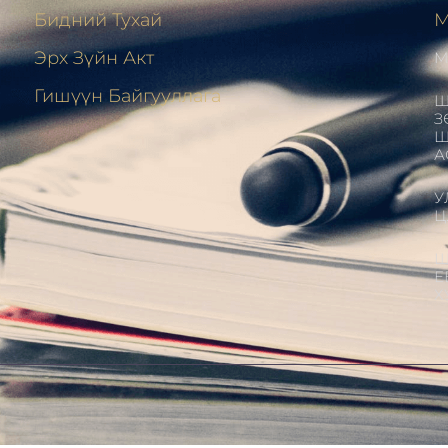
Бидний Тухай
М
Эрх Зүйн Акт
М
н
Гишүүн Байгууллага
Ш
З
Ш
А
У
Ц
Ш
Е
Х