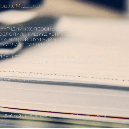
эдээ, Мэдээлэл
ЭНДЧИЛГЭЭ
ҮҮГЧДИЙН ХОЛБООНЫ УДИРДАХ
ӨВЛӨЛИЙН ГИШҮҮД ХБНГУ-ЫН
ҮҮГЧИДТЭЙ ШҮҮГЧИЙН ЁС ЗҮЙН
СУУДЛААР ТУРШЛАГА СОЛИЛЦОВ
ЛСЫН ДЭЭД ШҮҮХИЙН ЕРӨНХИЙ ШҮҮГЧЭЭР
.ЦОГТ ТОМИЛОГДОЖ, ТАМГАА ГАРДАН АВЛАА
ҮҮХИЙН ШИНЭТГЭЛ БА ШҮҮГЧИЙН ЁС ЗҮЙ:
ВРОПЫН ХОЛБООНЫ ТУРШЛАГААС
УВААЛЦАВ
Вэб сайт
,
вэб дизайн
ыг
Модив Софт
д хөгжүүлэв.