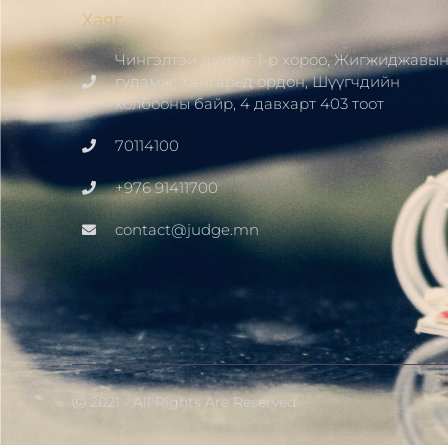
Хаяг
Чингэлтэй дүүрэг 1-р хороо, Жигжиджавы
гудамж, Хангарьд ордон, Шүүгчдийн
холбооны байр, 4 давхарт 403 тоот
70114100
+976 91411700
contact@judge.mn
Ⓒ 2021 - All Rights Are Reserved