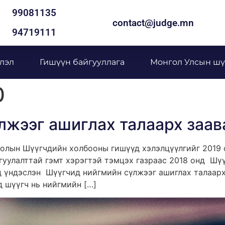
99081135
contact@judge.mn
94719111
лэл
Гишүүн байгууллага
Монгол Улсын шү
0
лжээг ашиглах талаарх заа
олын Шүүгчдийн холбооны гишүүд хэлэлцүүлгийг 2019 о
гуулалттай гэмт хэрэгтэй тэмцэх газраас 2018 онд Шү
д үндэслэн Шүүгчид нийгмийн сүлжээг ашиглах талаар
 шүүгч нь нийгмийн […]