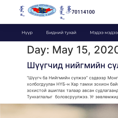
70114100
Нүүр
Бидний тухай
Мэдээ мэдээ
Day:
May 15, 202
Шүүгчид нийгмийн сү
“Шүүгч ба Нийгмийн сүлжээ” сэдвээр Монг
холбогдуулан НҮБ-н Хар тамхи зохион бай
зохистой ашиглах талаар авсан судлагаан
Тунхаглалыг боловсруулжээ. Уг зөвлөмжид