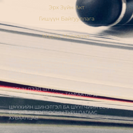
Эрх Зүйн Акт
Гишүүн Байгууллага
Мэдээ, Мэдээлэл
МЭНДЧИЛГЭЭ
ШҮҮГЧДИЙН ХОЛБООНЫ УДИРДАХ
ЗӨВЛӨЛИЙН ГИШҮҮД ХБНГУ-ЫН ШҮҮГЧИДТЭЙ
ШҮҮГЧИЙН ЁС ЗҮЙН АСУУДЛААР ТУРШЛАГА
СОЛИЛЦОВ
УЛСЫН ДЭЭД ШҮҮХИЙН ЕРӨНХИЙ ШҮҮГЧЭЭР
Ц.ЦОГТ ТОМИЛОГДОЖ, ТАМГАА ГАРДАН АВЛАА
ШҮҮХИЙН ШИНЭТГЭЛ БА ШҮҮГЧИЙН ЁС ЗҮЙ:
ЕВРОПЫН ХОЛБООНЫ ТУРШЛАГААС
ХУВААЛЦАВ