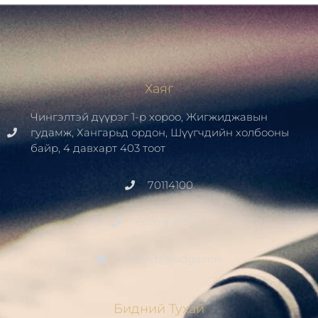
Хаяг
Чингэлтэй дүүрэг 1-р хороо, Жигжиджавын
гудамж, Хангарьд ордон, Шүүгчдийн холбооны
байр, 4 давхарт 403 тоот
70114100
+976 91411700
contact@judge.mn
Бидний Тухай