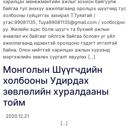
харилцах менежментийн ажлыг зохион байгуулж
байгаа тул энэхүү ажиллагаанд оролцох шүүгчид тус
холбооны гүйцэтгэх захирал Т.Туяатай /
утас:99081135, Tuya99081135@gmail.com / холбогдно
уу. Жилийн эцэс болж шүүгч та бүхний ажлын
ачаалал их байгааг ойлгож байгаа боловч уг үйл
ажиллагаанд идэвхтэй оролцоно гэдэгт итгэлтэй
байна. Олон нийттэй харилцах ажлын хүрээнд
мэргэжлийн зөвлөх сургалт явуулах […]
Монголын Шүүгчдийн
холбооны Удирдах
зөвлөлийн хуралдааны
тойм
2020.12.21
[…]