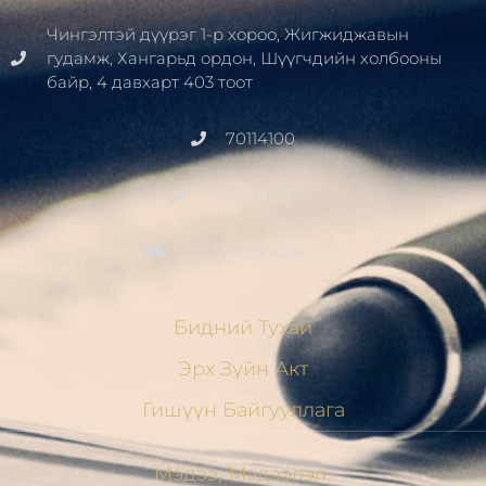
Чингэлтэй дүүрэг 1-р хороо, Жигжиджавын
гудамж, Хангарьд ордон, Шүүгчдийн холбооны
байр, 4 давхарт 403 тоот
70114100
+976 91411700
contact@judge.mn
Бидний Тухай
Эрх Зүйн Акт
Гишүүн Байгууллага
Мэдээ, Мэдээлэл