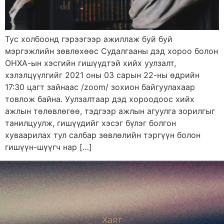
Тус холбоонд гэрээгээр ажиллаж буй буй
мэргэжлийн зөвлөхөөс Судалгааны дэд хороо болон
ОНХА-ын хэсгийн гишүүдтэй хийх уулзалт,
хэлэлцүүлгийг 2021 оны 03 сарын 22-ны өдрийн
17:30 цагт зайнаас /zoom/ зохион байгуулахаар
товлож байна. Уулзалтаар дэд хороодоос хийх
ажлын төлөвлөгөө, тэдгээр ажлын агуулга зорилгыг
танилцуулж, гишүүдийг хэсэг бүлэг болгон
хуваарилах тул салбар зөвлөлийн тэргүүн болон
гишүүн-шүүгч нар […]
Хаяг