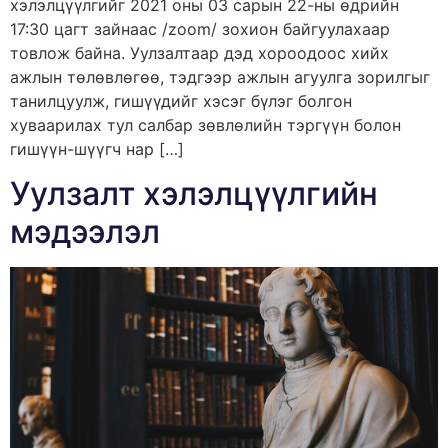
хэлэлцүүлгийг 2021 оны 03 сарын 22-ны өдрийн
17:30 цагт зайнаас /zoom/ зохион байгуулахаар
товлож байна. Уулзалтаар дэд хороодоос хийх
ажлын төлөвлөгөө, тэдгээр ажлын агуулга зорилгыг
танилцуулж, гишүүдийг хэсэг бүлэг болгон
хуваарилах тул салбар зөвлөлийн тэргүүн болон
гишүүн-шүүгч нар […]
Уулзалт хэлэлцүүлгийн
мэдээлэл