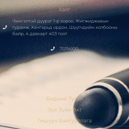
Хаяг
Чингэлтэй дүүрэг 1-р хороо, Жигжиджавын
гудамж, Хангарьд ордон, Шүүгчдийн холбооны
байр, 4 давхарт 403 тоот
70114100
+976 91411700
contact@judge.mn
Бидний Тухай
Эрх Зүйн Акт
Гишүүн Байгууллага