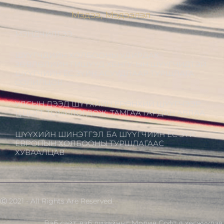
Мэдээ, Мэдээлэл
МЭНДЧИЛГЭЭ
ШҮҮГЧДИЙН ХОЛБООНЫ УДИРДАХ
ЗӨВЛӨЛИЙН ГИШҮҮД ХБНГУ-ЫН ШҮҮГЧИДТЭЙ
ШҮҮГЧИЙН ЁС ЗҮЙН АСУУДЛААР ТУРШЛАГА
СОЛИЛЦОВ
УЛСЫН ДЭЭД ШҮҮХИЙН ЕРӨНХИЙ ШҮҮГЧЭЭР
Ц.ЦОГТ ТОМИЛОГДОЖ, ТАМГАА ГАРДАН АВЛАА
ШҮҮХИЙН ШИНЭТГЭЛ БА ШҮҮГЧИЙН ЁС ЗҮЙ:
ЕВРОПЫН ХОЛБООНЫ ТУРШЛАГААС
ХУВААЛЦАВ
Ⓒ 2021 - All Rights Are Reserved
Вэб сайт
,
вэб дизайн
ыг
Модив Софт
д хөгжүүлэв.