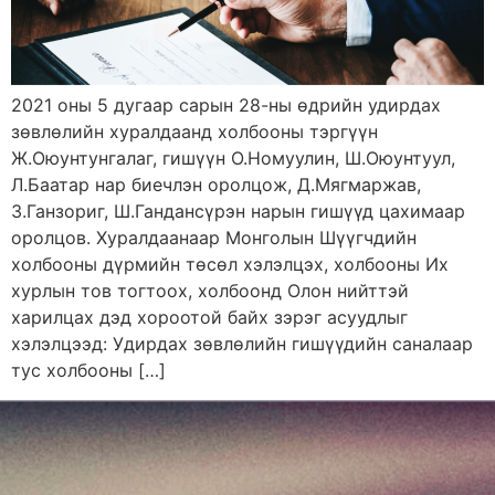
2021 оны 5 дугаар сарын 28-ны өдрийн удирдах
зөвлөлийн хуралдаанд холбооны тэргүүн
Ж.Оюунтунгалаг, гишүүн О.Номуулин, Ш.Оюунтуул,
Л.Баатар нар биечлэн оролцож, Д.Мягмаржав,
З.Ганзориг, Ш.Гандансүрэн нарын гишүүд цахимаар
оролцов. Хуралдаанаар Монголын Шүүгчдийн
холбооны дүрмийн төсөл хэлэлцэх, холбооны Их
хурлын тов тогтоох, холбоонд Олон нийттэй
харилцах дэд хороотой байх зэрэг асуудлыг
хэлэлцээд: Удирдах зөвлөлийн гишүүдийн саналаар
тус холбооны […]