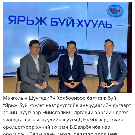
Монголын Шүүгчдийн Холбооноос бэлтгэж буй
“Ярьж буй хууль” нэвтрүүлгийн энэ удаагийн дугаарт
зочин шүүгчээр Нийслэлийн Иргэний хэргийн давж
заалдах шатны шүүхийн шүүгч Д.Нямбазар, зочин
оролцогчоор хүний их эмч Б.Баярбямба нар
оролцож, “Барьцааны гэрээ” сэдвээр ярилцана.