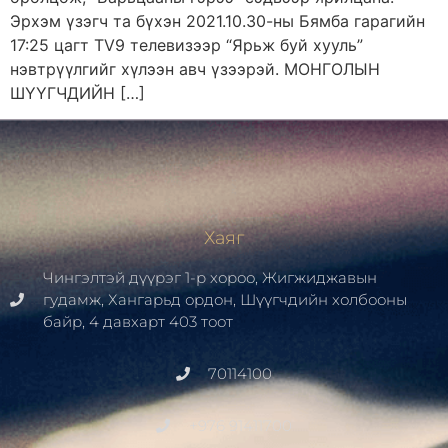
Эрхэм үзэгч та бүхэн 2021.10.30-ны Бямба гарагийн
17:25 цагт TV9 телевизээр “Ярьж буй хууль”
нэвтрүүлгийг хүлээн авч үзээрэй. МОНГОЛЫН
ШҮҮГЧДИЙН […]
Хаяг
Чингэлтэй дүүрэг 1-р хороо, Жигжиджавын
гудамж, Хангарьд ордон, Шүүгчдийн холбооны
байр, 4 давхарт 403 тоот
70114100
+976 91411700