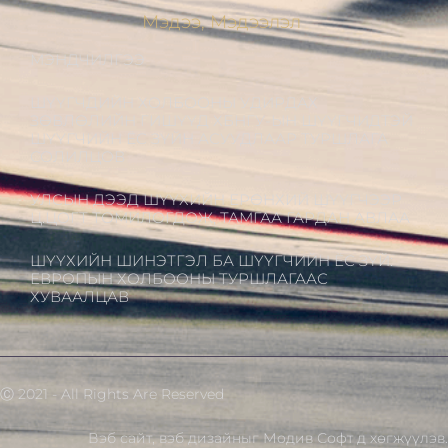
Мэдээ, Мэдээлэл
МЭНДЧИЛГЭЭ
ШҮҮГЧДИЙН ХОЛБООНЫ УДИРДАХ
ЗӨВЛӨЛИЙН ГИШҮҮД ХБНГУ-ЫН ШҮҮГЧИДТЭЙ
ШҮҮГЧИЙН ЁС ЗҮЙН АСУУДЛААР ТУРШЛАГА
СОЛИЛЦОВ
УЛСЫН ДЭЭД ШҮҮХИЙН ЕРӨНХИЙ ШҮҮГЧЭЭР
Ц.ЦОГТ ТОМИЛОГДОЖ, ТАМГАА ГАРДАН АВЛАА
ШҮҮХИЙН ШИНЭТГЭЛ БА ШҮҮГЧИЙН ЁС ЗҮЙ:
ЕВРОПЫН ХОЛБООНЫ ТУРШЛАГААС
ХУВААЛЦАВ
Ⓒ 2021 - All Rights Are Reserved
Вэб сайт
,
вэб дизайн
ыг
Модив Софт
д хөгжүүлэв.