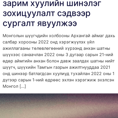
зарим хуулийн шинэлэг
зохицуулалт сэдвээр
сургалт явуулжээ
Монголын шүүгчдийн холбооны Архангай аймаг дахь
салбар хорооны 2022 онд хэрэгжүүлэх үйл
ажиллагааны төлөвлөгөөний хүрээнд анхан шатны
шүүхээс санаачлан 2022 оны 3 дугаар сарын 21-ний
өдөр аймгийн анхан болон давж заалдах шатны нийт
шүүгч, шүүхийн Тамгын газрын ажилтнууддаа 2021
онд шинээр батлагдсан хуулиуд тухайлан 2022 оны 1
дүгээр сарын 1-ний өдрөөс эхлэн хэрэгжиж эхэлсэн
Монгол […]