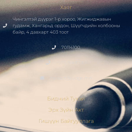
Хаяг
Чингэлтэй дүүрэг 1-р хороо, Жигжиджавын
гудамж, Хангарьд ордон, Шүүгчдийн холбооны
байр, 4 давхарт 403 тоот
70114100
+976 91411700
contact@judge.mn
Бидний Тухай
Эрх Зүйн Акт
Гишүүн Байгууллага