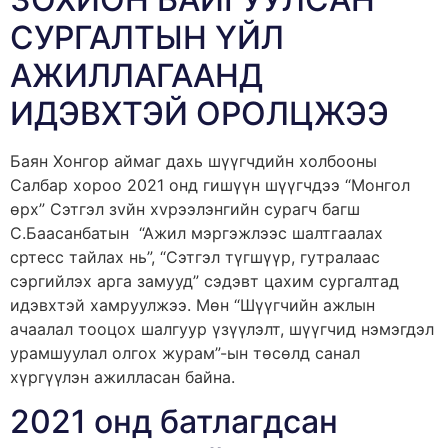
СУРГАЛТЫН ҮЙЛ
АЖИЛЛАГААНД
ИДЭВХТЭЙ ОРОЛЦЖЭЭ
Баян Хонгор аймаг дахь шүүгчдийн холбооны
Салбар хороо 2021 онд гишүүн шүүгчдээ “Монгол
өрх” Сэтгэл зvйн хvрээлэнгийн сурагч багш
С.Баасанбатын “Ажил мэргэжлээс шалтгаалах
сртесс тайлах нь”, “Сэтгэл түгшүүр, гутралаас
сэргийлэх арга замууд” сэдэвт цахим сургалтад
идэвхтэй хамруулжээ. Мөн “Шүүгчийн ажлын
ачаалал тооцох шалгуур үзүүлэлт, шүүгчид нэмэгдэл
урамшуулал олгох журам”-ын төсөлд санал
хүргүүлэн ажилласан байна.
2021 онд батлагдсан