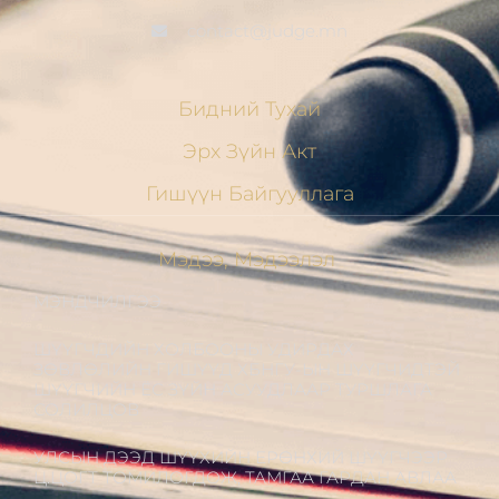
contact@judge.mn
Бидний Тухай
Эрх Зүйн Акт
Гишүүн Байгууллага
Мэдээ, Мэдээлэл
МЭНДЧИЛГЭЭ
ШҮҮГЧДИЙН ХОЛБООНЫ УДИРДАХ
ЗӨВЛӨЛИЙН ГИШҮҮД ХБНГУ-ЫН ШҮҮГЧИДТЭЙ
ШҮҮГЧИЙН ЁС ЗҮЙН АСУУДЛААР ТУРШЛАГА
СОЛИЛЦОВ
УЛСЫН ДЭЭД ШҮҮХИЙН ЕРӨНХИЙ ШҮҮГЧЭЭР
Ц.ЦОГТ ТОМИЛОГДОЖ, ТАМГАА ГАРДАН АВЛАА