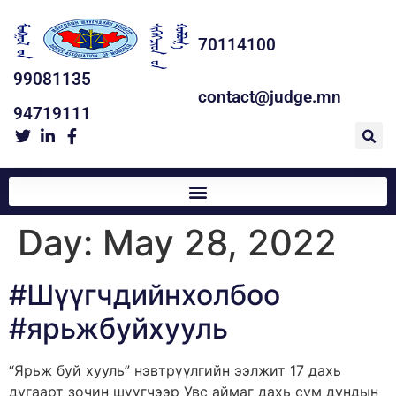
70114100
99081135
contact@judge.mn
94719111
Day:
May 28, 2022
#Шүүгчдийнхолбоо
#ярьжбуйхууль
“Ярьж буй хууль” нэвтрүүлгийн ээлжит 17 дахь
дугаарт зочин шүүгчээр Увс аймаг дахь сум дундын