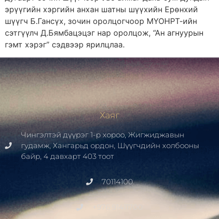
эрүүгийн хэргийн анхан шатны шүүхийн Ерөнхий
шүүгч Б.Гансүх, зочин оролцогчоор МҮОНРТ-ийн
сэтгүүлч Д.Бямбацэцэг нар оролцож, “Ан агнуурын
гэмт хэрэг” сэдвээр ярилцлаа.
Хаяг
Чингэлтэй дүүрэг 1-р хороо, Жигжиджавын
гудамж, Хангарьд ордон, Шүүгчдийн холбооны
байр, 4 давхарт 403 тоот
70114100
+976 91411700