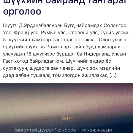
өргөлөө
Шүүгч Д.Эрдэнэбалсүрэн Бүгд найрамдах Солонгос
Улс, Франц улс, Румын улс, Словени улс, Тунис улсын
5 шүүгчийн хамтаар тангараг өргөжээ. Олон улсын
эрүүгийн шүүх нь Ромын эрх зүйн бүлд хамаарах
улсуудын 18 шүүгчээс бүрддэг ба Нидерланд Улсын
Гааг хотод байрладаг юм. Шүүгчийг өндөр ёс
суртахуун, шударга зан чанар, шүүх эрх мэдлийн
дээд албан тушаалд томилогдон ажиллахад […]
Хаяг
Чингэлтэй дүүрэг 1-р хороо, Жигжиджавын