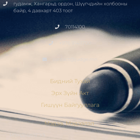
гудамж, Хангарьд ордон, Шүүгчдийн холбооны
байр, 4 давхарт 403 тоот
70114100
+976 91411700
contact@judge.mn
Бидний Тухай
Эрх Зүйн Акт
Гишүүн Байгууллага
Мэдээ, Мэдээлэл
МЭНДЧИЛГЭЭ