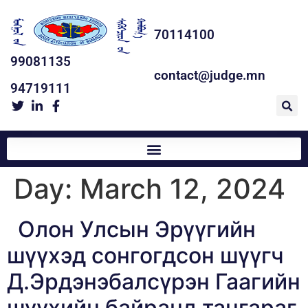
70114100
99081135
contact@judge.mn
94719111
Day:
March 12, 2024
Олон Улсын Эрүүгийн
шүүхэд сонгогдсон шүүгч
Д.Эрдэнэбалсүрэн Гаагийн
шүүхийн байранд тангараг