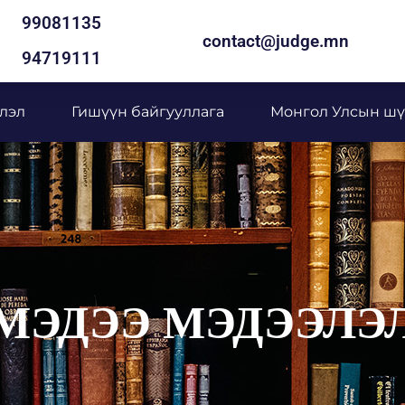
99081135
contact@judge.mn
94719111
лэл
Гишүүн байгууллага
Монгол Улсын шү
МЭДЭЭ МЭДЭЭЛЭ