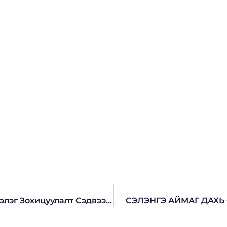
2021 Онд Батлагдсан Зарим Хуулийн Шинэлэг Зохицуулалт Сэдвээр Сургалт Явуулжээ
СЭЛЭНГЭ АЙМАГ ДАХ