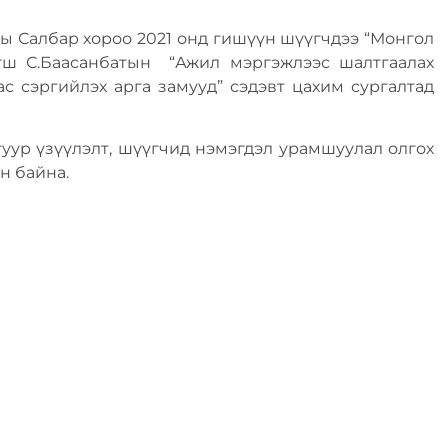
ы Салбар хороо 2021 онд гишүүн шүүгчдээ “Монгол
агш С.Баасанбатын “Ажил мэргэжлээс шалтгаалах
аас сэргийлэх арга замууд” сэдэвт цахим сургалтад
уур үзүүлэлт, шүүгчид нэмэгдэл урамшуулал олгох
н байна.