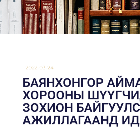
2022-03-24
БАЯНХОНГОР АЙМА
ХОРООНЫ ШҮҮГЧИ
ЗОХИОН БАЙГУУЛС
АЖИЛЛАГААНД ИД