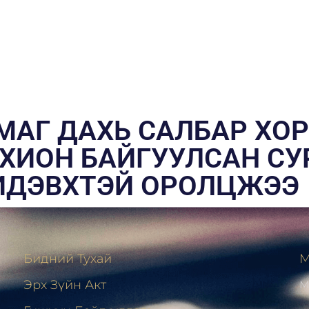
МАГ ДАХЬ САЛБАР ХО
ХИОН БАЙГУУЛСАН СУ
ИДЭВХТЭЙ ОРОЛЦЖЭЭ
Бидний Тухай
М
Эрх Зүйн Акт
М
н