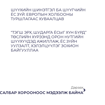
ШҮҮХИЙН ШИНЭТГЭЛ БА ШҮҮГЧИЙН
ЁС ЗҮЙ: ЕВРОПЫН ХОЛБООНЫ
ТУРШЛАГААС ХУВААЛЦАВ
“ТЭГШ ЭРХ, ШУДАРГА ЁСЫГ ХҮН БҮРД”
ТӨСЛИЙН ХҮРЭЭНД ОРОН НУТГИЙН
ШҮҮХҮҮДЭД АЖИЛЛАЖ, ЁС ЗҮЙН
УУЛЗАЛТ, ХЭЛЭЛЦҮҮЛЭГ ЗОХИОН
БАЙГУУЛЛАА
Дараах
Ь САЛБАР ХОРООНООС МЭДЭЭЛЖ БАЙНА