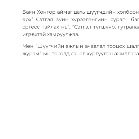
Баян Хонгор аймаг дахь шүүгчдийн холбоон
өрх” Сэтгэл зvйн хvрээлэнгийн сурагч б
сртесс тайлах нь”, “Сэтгэл түгшүүр, гутрал
идэвхтэй хамруулжээ.
Мөн “Шүүгчийн ажлын ачаалал тооцох шалг
журам”-ын төсөлд санал хүргүүлэн ажилласа