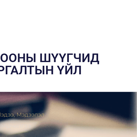
РООНЫ ШҮҮГЧИД
РГАЛТЫН ҮЙЛ
эдээ, Мэдээлэл
ЭНДЧИЛГЭЭ