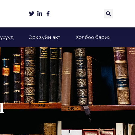
үхүүд
Эрх зүйн акт
Холбоо барих
Л