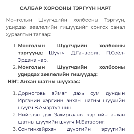
САЛБАР ХОРООНЫ ТЭРГҮҮН НАРТ
Монголын Шүүгчдийн холбооны Тэргүүн,
удирдах зөвлөлийн гишүүдийг сонгох санал
хураалтын талаар:
Монголын Шүүгчдийн холбооны
тэргүүнд:
Шүүгч Д.Ганзориг, П.Соёл-
Эрдэнэ нар.
Монголын Шүүгчдийн холбооны
удирдах зөвлөлийн гишүүдэд:
НЭГ: Анхан шатны шүүхээс:
Дорноговь аймаг дахь сум дундын
Иргэний хэргийн анхан шатны шүүхийн
шүүгч В.Амартүвшин.
Нийслэл дэх Захиргааны хэргийн анхан
шатны шүүхийн шүүгч М.Батзориг.
Сонгинхайрхан дүүргийн эрүүгийн