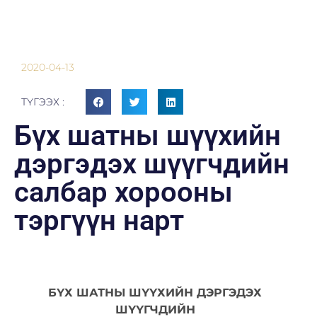
2020-04-13
ТҮГЭЭХ :
Бүх шатны шүүхийн
дэргэдэх шүүгчдийн
салбар хорооны
тэргүүн нарт
БҮХ ШАТНЫ ШҮҮХИЙН ДЭРГЭДЭХ
ШҮҮГЧДИЙН