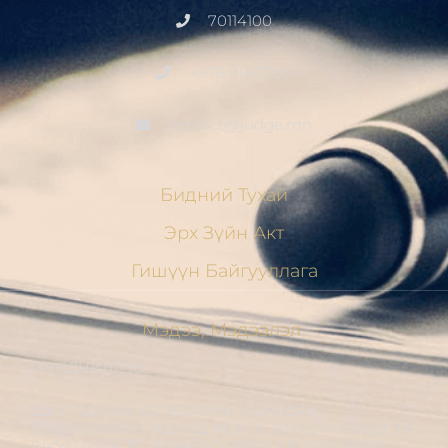
70114100
+976 91411700
contact@judge.mn
Бидний Тухай
Эрх Зүйн Акт
Гишүүн Байгууллага
Мэдээ, Мэдээлэл
МЭНДЧИЛГЭЭ
ШҮҮГЧДИЙН ХОЛБООНЫ УДИРДАХ
ЗӨВЛӨЛИЙН ГИШҮҮД ХБНГУ-ЫН ШҮҮГЧИДТЭЙ
ШҮҮГЧИЙН ЁС ЗҮЙН АСУУДЛААР ТУРШЛАГА