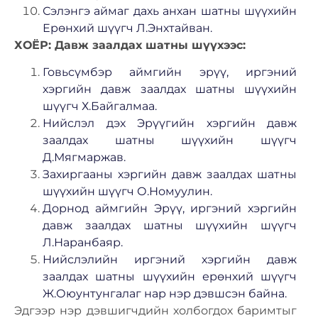
Сэлэнгэ аймаг дахь анхан шатны шүүхийн
Ерөнхий шүүгч Л.Энхтайван.
ХОЁР: Давж заалдах шатны шүүхээс:
Говьсүмбэр аймгийн эрүү, иргэний
хэргийн давж заалдах шатны шүүхийн
шүүгч Х.Байгалмаа.
Нийслэл дэх Эрүүгийн хэргийн давж
заалдах шатны шүүхийн шүүгч
Д.Мягмаржав.
Захиргааны хэргийн давж заалдах шатны
шүүхийн шүүгч О.Номуулин.
Дорнод аймгийн Эрүү, иргэний хэргийн
давж заалдах шатны шүүхийн шүүгч
Л.Наранбаяр.
Нийслэлийн иргэний хэргийн давж
заалдах шатны шүүхийн ерөнхий шүүгч
Ж.Оюунтунгалаг нар нэр дэвшсэн байна.
Эдгээр нэр дэвшигчдийн холбогдох баримтыг