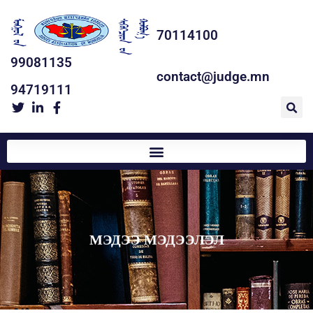
70114100
99081135
contact@judge.mn
94719111
МЭДЭЭ МЭДЭЭЛЭЛ