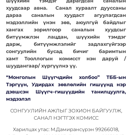
шүүхийн тэмдэг дарагдсан саналын
хуудсаар авна.
Санал хураалт дууссаны
дараа саналын хуудаст агуулагдсан
мэдээллийн үнэн зөв, аюулгүй байдлыг
хангах зорилгоор саналын хуудсыг
битүүмжлэн лацдан,
шүүхийн тэмдэг
дарж,
битүүмжлэлийг задлахгүйгээр
сонгуулийн бусад бичиг баримтын
хамт
Тооллогын комисст нэн даруй /
шуудангаар/ хүргүүлнэ үү.
“Монголын Шүүгчдийн холбоо” ТББ-ын
Тэргүүн, Удирдах зөвлөлийн гишүүнд нэр
дэвшсэн Шүүгч
–
гишүүдийн танилцуулга,
мэдээлэл
СОНГУУЛИЙН АЖЛЫГ ЗОХИОН БАЙГУУЛЖ,
САНАЛ НЭГТГЭХ КОМИСС
Харилцах утас: М.Дамирансүрэн 99266018,