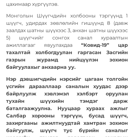
цахимаар хүргүүлэв.
Монголын Шүүгчдийн холбооны тэргүүнд 1
шүүгч, удирдах зөвлөлийн гишүүнд 8 (давж
заалдах шатны шүүхээс 3, анхан шатны шүүхээс
5) шүүгчийг сонгох санал хураалтын
ажиллагааг явуулахдаа
“Ковид-19” цар
тахалтай холбогдуулан гаргасан Засгийн
газрын журамд нийцүүлэн зохион
байгуулахыг анхаарна уу.
Нэр дэвшигчдийн нэрсийг цагаан толгойн
үсгийн дарааллаар саналын хуудас дээр
байрлуулж хэвлэмэл хэлбэрт оруулан
тухайн шүүхийн тэмдэг дарж
баталгаажуулна. Нууцаар хураах ажлыг
Салбар хорооны тэргүүн, бусад шүүгч,
захиргааны ажилтнуудтай хамтран зохион
байгуулж, шүүгч тус бүрийн саналыг