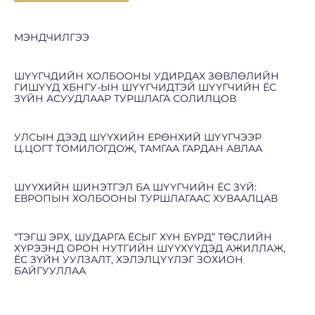
МЭНДЧИЛГЭЭ
ШҮҮГЧДИЙН ХОЛБООНЫ УДИРДАХ ЗӨВЛӨЛИЙН
ГИШҮҮД ХБНГУ-ЫН ШҮҮГЧИДТЭЙ ШҮҮГЧИЙН ЁС
ЗҮЙН АСУУДЛААР ТУРШЛАГА СОЛИЛЦОВ
УЛСЫН ДЭЭД ШҮҮХИЙН ЕРӨНХИЙ ШҮҮГЧЭЭР
Ц.ЦОГТ ТОМИЛОГДОЖ, ТАМГАА ГАРДАН АВЛАА
ШҮҮХИЙН ШИНЭТГЭЛ БА ШҮҮГЧИЙН ЁС ЗҮЙ:
ЕВРОПЫН ХОЛБООНЫ ТУРШЛАГААС ХУВААЛЦАВ
“ТЭГШ ЭРХ, ШУДАРГА ЁСЫГ ХҮН БҮРД” ТӨСЛИЙН
ХҮРЭЭНД ОРОН НУТГИЙН ШҮҮХҮҮДЭД АЖИЛЛАЖ,
ЁС ЗҮЙН УУЛЗАЛТ, ХЭЛЭЛЦҮҮЛЭГ ЗОХИОН
БАЙГУУЛЛАА