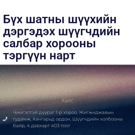
Бүх шатны шүүхийн
дэргэдэх шүүгчдийн
салбар хорооны
тэргүүн нарт
Хаяг
Чингэлтэй дүүрэг 1-р хороо, Жигжиджавын
гудамж, Хангарьд ордон, Шүүгчдийн холбооны
байр, 4 давхарт 403 тоот