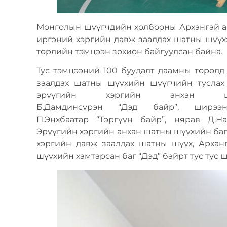
Монголын шүүгчдийн холбооны Архангай айм
иргэний хэргийн давж заалдах шатны шүүх
төрлийн тэмцээн зохион байгуулсан байна.
Тус тэмцээний 100 буудалт даамны төрөлд
заалдах шатны шүүхийн шүүгчийн туслах 
эрүүгийн хэргийн анхан ш
Б.Дамдинсүрэн “Дэд байр”, ширэ
П.Энхбаатар “Тэргүүн байр”, нярав Д.Н
Эрүүгийн хэргийн анхан шатны шүүхийн баг 
хэргийн давж заалдах шатны шүүх, Архан
шүүхийн хамтарсан баг “Дэд” байрт тус тус 