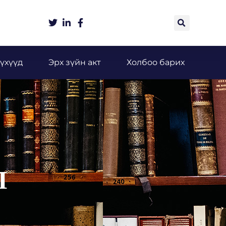
үхүүд
Эрх зүйн акт
Холбоо барих
Л