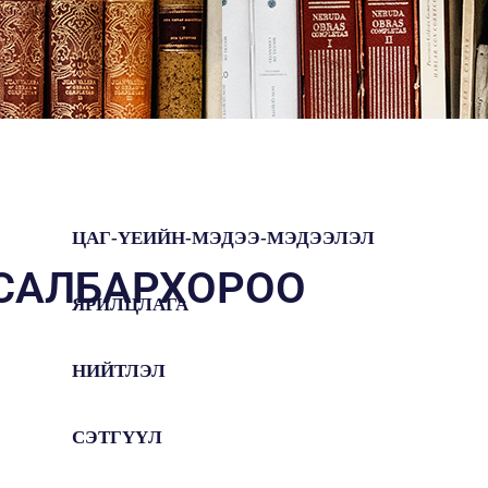
ЦАГ-ҮЕИЙН-МЭДЭЭ-МЭДЭЭЛЭЛ
САЛБАРХОРОО
ЯРИЛЦЛАГА
НИЙТЛЭЛ
СЭТГҮҮЛ