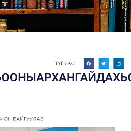
ТҮГЭЭХ :
БООНЫАРХАНГАЙДАХЬ
ХИОН БАЙГУУЛАВ