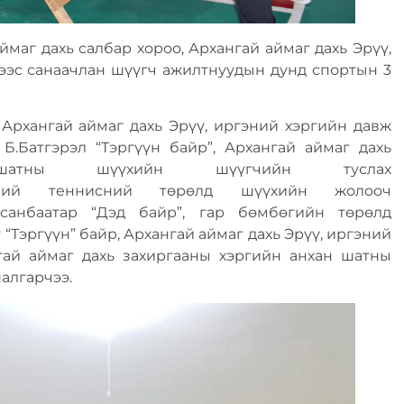
аг дахь салбар хороо, Архангай аймаг дахь Эрүү,
ээс санаачлан шүүгч ажилтнуудын дунд спортын 3
 Архангай аймаг дахь Эрүү, иргэний хэргийн давж
Б.Батгэрэл “Тэргүүн байр”, Архангай аймаг дахь
атны шүүхийн шүүгчийн туслах
эний теннисний төрөлд шүүхийн жолооч
асанбаатар “Дэд байр”, гар бөмбөгийн төрөлд
“Тэргүүн” байр, Архангай аймаг дахь Эрүү, иргэний
гай аймаг дахь захиргааны хэргийн анхан шатны
шалгарчээ.