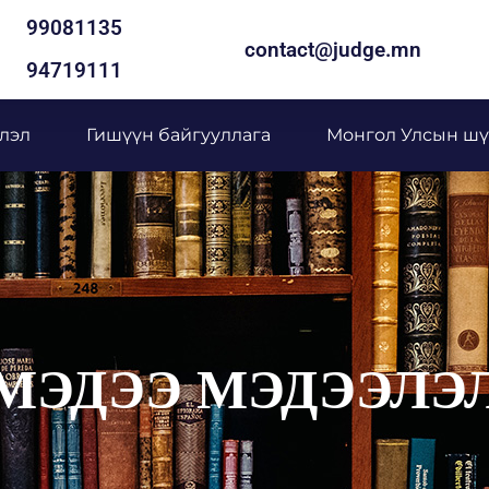
99081135
contact@judge.mn
94719111
лэл
Гишүүн байгууллага
Монгол Улсын шү
МЭДЭЭ МЭДЭЭЛЭ