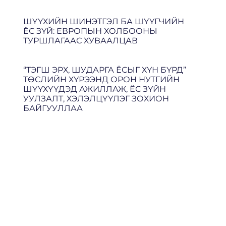
ШҮҮХИЙН ШИНЭТГЭЛ БА ШҮҮГЧИЙН
ЁС ЗҮЙ: ЕВРОПЫН ХОЛБООНЫ
ТУРШЛАГААС ХУВААЛЦАВ
“ТЭГШ ЭРХ, ШУДАРГА ЁСЫГ ХҮН БҮРД”
ТӨСЛИЙН ХҮРЭЭНД ОРОН НУТГИЙН
ШҮҮХҮҮДЭД АЖИЛЛАЖ, ЁС ЗҮЙН
УУЛЗАЛТ, ХЭЛЭЛЦҮҮЛЭГ ЗОХИОН
БАЙГУУЛЛАА