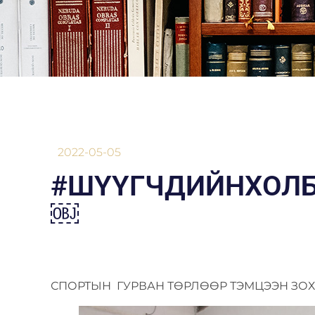
2022-05-05
#ШҮҮГЧДИЙНХОЛ
￼
СПОРТЫН ГУРВАН ТӨРЛӨӨР ТЭМЦЭЭН ЗО