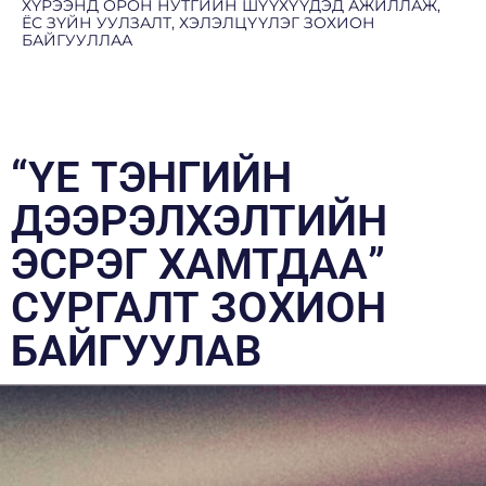
ХҮРЭЭНД ОРОН НУТГИЙН ШҮҮХҮҮДЭД АЖИЛЛАЖ,
ЁС ЗҮЙН УУЛЗАЛТ, ХЭЛЭЛЦҮҮЛЭГ ЗОХИОН
БАЙГУУЛЛАА
“ҮЕ ТЭНГИЙН
ДЭЭРЭЛХЭЛТИЙН
ЭСРЭГ ХАМТДАА”
СУРГАЛТ ЗОХИОН
БАЙГУУЛАВ