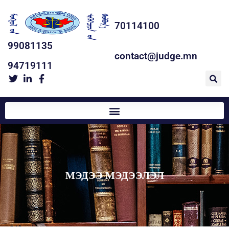
70114100
99081135
contact@judge.mn
94719111
МЭДЭЭ МЭДЭЭЛЭЛ