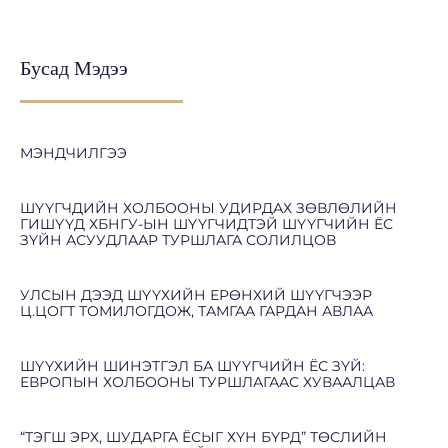
Бусад Мэдээ
МЭНДЧИЛГЭЭ
ШҮҮГЧДИЙН ХОЛБООНЫ УДИРДАХ ЗӨВЛӨЛИЙН
ГИШҮҮД ХБНГУ-ЫН ШҮҮГЧИДТЭЙ ШҮҮГЧИЙН ЁС
ЗҮЙН АСУУДЛААР ТУРШЛАГА СОЛИЛЦОВ
УЛСЫН ДЭЭД ШҮҮХИЙН ЕРӨНХИЙ ШҮҮГЧЭЭР
Ц.ЦОГТ ТОМИЛОГДОЖ, ТАМГАА ГАРДАН АВЛАА
ШҮҮХИЙН ШИНЭТГЭЛ БА ШҮҮГЧИЙН ЁС ЗҮЙ:
ЕВРОПЫН ХОЛБООНЫ ТУРШЛАГААС ХУВААЛЦАВ
“ТЭГШ ЭРХ, ШУДАРГА ЁСЫГ ХҮН БҮРД” ТӨСЛИЙН