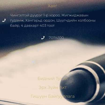
Хаяг
Чингэлтэй дүүрэг 1-р хороо, Жигжиджавын
гудамж, Хангарьд ордон, Шүүгчдийн холбооны
байр, 4 давхарт 403 тоот
70114100
+976 91411700
contact@judge.mn
Бидний Тухай
Эрх Зүйн Акт
Гишүүн Байгууллага