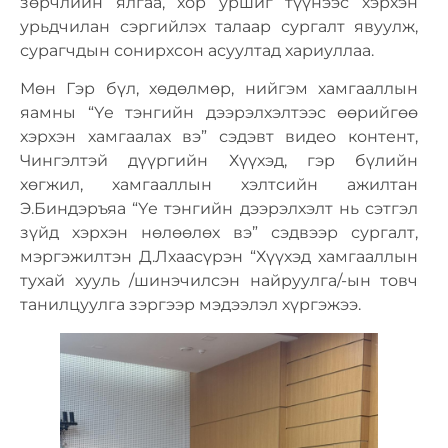
зөрчлийн ялгаа, хор уршиг түүнээс хэрхэн
урьдчилан сэргийлэх талаар сургалт явуулж,
сурагчдын сонирхсон асуултад хариуллаа.
Мөн Гэр бүл, хөдөлмөр, нийгэм хамгааллын
яамны “Үе тэнгийн дээрэлхэлтээс өөрийгөө
хэрхэн хамгаалах вэ” сэдэвт видео контент,
Чингэлтэй дүүргийн Хүүхэд, гэр бүлийн
хөгжил, хамгааллын хэлтсийн ажилтан
Э.Биндэръяа “Үе тэнгийн дээрэлхэлт нь сэтгэл
зүйд хэрхэн нөлөөлөх вэ” сэдвээр сургалт,
мэргэжилтэн Д.Лхаасүрэн “Хүүхэд хамгааллын
тухай хууль /шинэчилсэн найруулга/-ын товч
танилцуулга зэргээр мэдээлэл хүргэжээ.