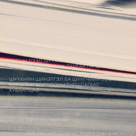
Мэдээ, Мэдээлэл
МЭНДЧИЛГЭЭ
ШҮҮГЧДИЙН ХОЛБООНЫ УДИРДАХ
ЗӨВЛӨЛИЙН ГИШҮҮД ХБНГУ-ЫН ШҮҮГЧИДТЭЙ
ШҮҮГЧИЙН ЁС ЗҮЙН АСУУДЛААР ТУРШЛАГА
СОЛИЛЦОВ
УЛСЫН ДЭЭД ШҮҮХИЙН ЕРӨНХИЙ ШҮҮГЧЭЭР
Ц.ЦОГТ ТОМИЛОГДОЖ, ТАМГАА ГАРДАН АВЛАА
ШҮҮХИЙН ШИНЭТГЭЛ БА ШҮҮГЧИЙН ЁС ЗҮЙ:
ЕВРОПЫН ХОЛБООНЫ ТУРШЛАГААС
ХУВААЛЦАВ
Ⓒ 2021 - All Rights Are Reserved
Вэб сайт
,
вэб дизайн
ыг
Модив Софт
д хөгжүүлэв.