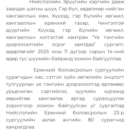
Нийслэлийн Эрүүгийн хэргийн давж
заалдах шатны шүүх, Гэр бүл, хөдөлмөр нийгэм
хамгааллын яам, Хүүхэд, гэр бүлийн хөгжил,
хамгааллын ерөнхий газар, Чингэлтэй
дүүргийн Хүүхэд, гэр бүлийн хөгжил,
хамгааллын хэлтэстэй хамтран “Үе тэнгийн
дээрэлхэлтийн эсрэг хамтдаа” сургалт,
өдөрлөгийг 2025 оны 11 дүгээр сарын 14-ний
өдөр тус шүүхийн байранд зохион байгууллаа.
Ерөнхий боловсролын сургуулийн
сурагчдын нас, сэтгэл зүйн хөгжлийн онцлогт
тулгуурлан үе тэнгийн дээрэлхэлтэд өртөхөөс
урьдчилан сэргийлэх, хуулийн хүрээнд
өөрийгөө хамгаалах аргад суралцуулах
зорилгоор зохион байгуулсан уг сургалтад
Нийслэлийн Ерөнхий боловсролын 23-р
сургуулийн ахлах ангийн 80 сурагчид
хамрагдлаа.