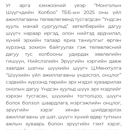
Уг арга хэмжээний үеэр “Монголын
Шүүгчдийн Холбоо” ТББ-ын 2025 оны үйл
ажиллагааны төлөвлөгөөнд тусгагдсан “Үндсэн
хууль манай сургуульд” хөтөлбөрийн дагуу
шүүгч нараар иргэд, олон нийтэд ардчилал,
хүний эрхийн талаар яриа таниулгыг өргөн
хүрээнд зохион байгуулах гэж төлөвлөсний
дагуу тус холбооны удирдах зөвлөлийн
гишүүн, Нийслэлийн Эрүүгийн хэргийн давж
заалдах шатны шүүхийн шүүгч Ц.Мөнхтулга
“Шүүхийн үйл ажиллагааны үндэслэл, онцлог”
сэдвийн хүрээнд төрийн эрх мэдэл хуваарилах
онолын дагуу Үндсэн хуульд шүүх эрх мэдлийг
хэрхэн тусгасан, шүүхийн тогтолцоо, шүүгч
болох болзол шаардлага, мэргэжлийн онцлог,
эрүүгийн хэрэг хянан шийдвэрлэх
ажиллагааны үе шат, шүүгч хүний өдөр тутмын
ажлын хуваарь болон эрүүгийн гэмт хэрэг,