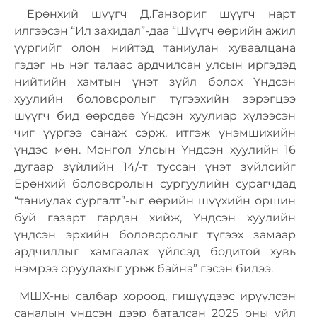
Ерөнхий шүүгч Д.Ганзориг шүүгч нарт
илгээсэн “Ил захидал”-даа “Шүүгч өөрийн ажил
үүргийг олон нийтэд таниулан хуваалцана
гэдэг нь нэг талаас ардчилсан улсын иргэдэд
нийтийн хамтын үнэт зүйл болох Үндсэн
хуулийн боловсролыг түгээхийн зэрэгцээ
шүүгч бид өөрсдөө Үндсэн хуулиар хүлээсэн
чиг үүргээ санаж сэрж, итгэж үнэмшихийн
үндэс мөн. Монгол Улсын Үндсэн хуулийн 16
дугаар зүйлийн 14/-т туссан үнэт зүйлсийг
Ерөнхий боловсролын сургуулийн сурагчдад
“таниулах сургалт”-ыг өөрийн шүүхийн оршин
буй газарт гардан хийж, Үндсэн хуулийн
үндсэн эрхийн боловсролыг түгээх замаар
ардчиллыг хамгаалах үйлсэд бодитой хувь
нэмрээ оруулахыг урьж байна” гэсэн билээ.
МШХ-ны салбар хороод, гишүүдээс ирүүлсэн
саналын үндсэн дээр баталсан 2025 оны үйл