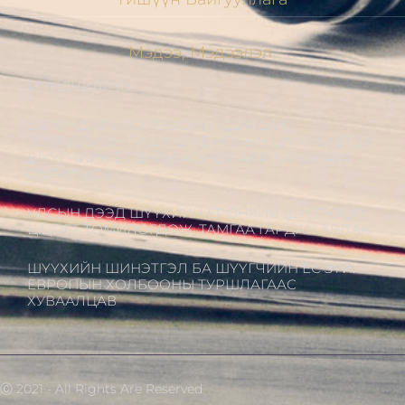
Мэдээ, Мэдээлэл
МЭНДЧИЛГЭЭ
ШҮҮГЧДИЙН ХОЛБООНЫ УДИРДАХ
ЗӨВЛӨЛИЙН ГИШҮҮД ХБНГУ-ЫН ШҮҮГЧИДТЭЙ
ШҮҮГЧИЙН ЁС ЗҮЙН АСУУДЛААР ТУРШЛАГА
СОЛИЛЦОВ
УЛСЫН ДЭЭД ШҮҮХИЙН ЕРӨНХИЙ ШҮҮГЧЭЭР
Ц.ЦОГТ ТОМИЛОГДОЖ, ТАМГАА ГАРДАН АВЛАА
ШҮҮХИЙН ШИНЭТГЭЛ БА ШҮҮГЧИЙН ЁС ЗҮЙ:
ЕВРОПЫН ХОЛБООНЫ ТУРШЛАГААС
ХУВААЛЦАВ
Ⓒ 2021 - All Rights Are Reserved