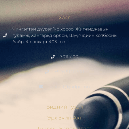
Хаяг
Чингэлтэй дүүрэг 1-р хороо, Жигжиджавын
гудамж, Хангарьд ордон, Шүүгчдийн холбооны
байр, 4 давхарт 403 тоот
70114100
+976 91411700
contact@judge.mn
Бидний Тухай
Эрх Зүйн Акт
Гишүүн Байгууллага