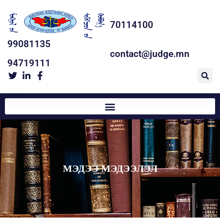
70114100
99081135
contact@judge.mn
94719111
МЭДЭЭ МЭДЭЭЛЭЛ