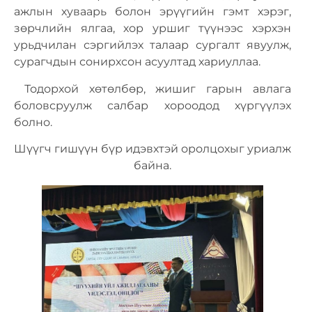
ажлын хуваарь болон эрүүгийн гэмт хэрэг,
зөрчлийн ялгаа, хор уршиг түүнээс хэрхэн
урьдчилан сэргийлэх талаар сургалт явуулж,
сурагчдын сонирхсон асуултад хариуллаа.
Тодорхой хөтөлбөр, жишиг гарын авлага
боловсруулж салбар хороодод хүргүүлэх
болно.
Шүүгч гишүүн бүр идэвхтэй оролцохыг уриалж
байна.