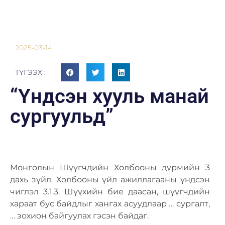
2025-03-14
ТҮГЭЭХ :
“Үндсэн хууль манай
сургуульд”
Монголын Шүүгчдийн Холбооны дүрмийн 3
дахь зүйл. Холбооны үйл ажиллагааны үндсэн
чиглэл 3.1.3. Шүүхийн бие даасан, шүүгчдийн
хараат бус байдлыг хангах асуудлаар … сургалт,
… зохион байгуулах гэсэн байдаг.