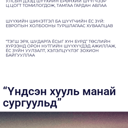
УЛСЫН ДЭЭД ШҮҮХИЙН ЕРӨНХИЙ ШҮҮГЧЭЭР
Ц.ЦОГТ ТОМИЛОГДОЖ, ТАМГАА ГАРДАН АВЛАА
ШҮҮХИЙН ШИНЭТГЭЛ БА ШҮҮГЧИЙН ЁС ЗҮЙ:
ЕВРОПЫН ХОЛБООНЫ ТУРШЛАГААС ХУВААЛЦАВ
“ТЭГШ ЭРХ, ШУДАРГА ЁСЫГ ХҮН БҮРД” ТӨСЛИЙН
ХҮРЭЭНД ОРОН НУТГИЙН ШҮҮХҮҮДЭД АЖИЛЛАЖ,
ЁС ЗҮЙН УУЛЗАЛТ, ХЭЛЭЛЦҮҮЛЭГ ЗОХИОН
БАЙГУУЛЛАА
“Үндсэн хууль манай
сургуульд”