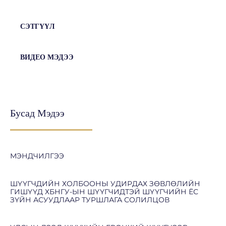
СЭТГҮҮЛ
ВИДЕО МЭДЭЭ
Бусад Мэдээ
МЭНДЧИЛГЭЭ
ШҮҮГЧДИЙН ХОЛБООНЫ УДИРДАХ ЗӨВЛӨЛИЙН
ГИШҮҮД ХБНГУ-ЫН ШҮҮГЧИДТЭЙ ШҮҮГЧИЙН ЁС
ЗҮЙН АСУУДЛААР ТУРШЛАГА СОЛИЛЦОВ