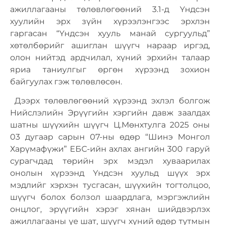
ажиллагааны төлөвлөгөөний 3.1-д Үндсэн
хуулийн эрх зүйн хүрээлэнгээс эрхлэн
гаргасан “Үндсэн хууль манай сургуульд”
хөтөлбөрийг ашиглан шүүгч нараар иргэд,
олон нийтэд ардчилал, хүний эрхийн талаар
яриа таниулгыг өргөн хүрээнд зохион
байгуулах гэж төлөвлөсөн.
Дээрх төлөвлөгөөний хүрээнд эхлэл болгож
Нийслэлийн Эрүүгийн хэргийн давж заалдах
шатны шүүхийн шүүгч Ц.Мөнхтулга 2025 оны
03 дугаар сарын 07-ны өдөр “Шинэ Монгол
Харүмафүжи” ЕБС-ийн ахлах ангийн 300 гаруй
сурагчдад төрийн эрх мэдэл хуваарилах
онолын хүрээнд Үндсэн хуульд шүүх эрх
мэдлийг хэрхэн тусгасан, шүүхийн тогтолцоо,
шүүгч болох болзол шаардлага, мэргэжлийн
онцлог, эрүүгийн хэрэг хянан шийдвэрлэх
ажиллагааны үе шат, шүүгч хүний өдөр тутмын