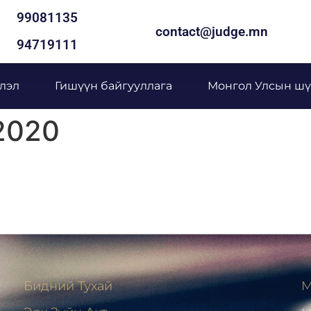
99081135
contact@judge.mn
94719111
лэл
Гишүүн байгууллага
Монгол Улсын шү
 2020
Бидний Тухай
М