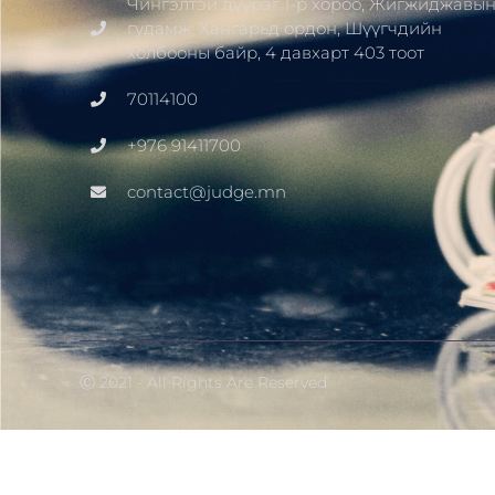
Чингэлтэй дүүрэг 1-р хороо, Жигжиджавы
гудамж, Хангарьд ордон, Шүүгчдийн
холбооны байр, 4 давхарт 403 тоот
70114100
+976 91411700
contact@judge.mn
Ⓒ 2021 - All Rights Are Reserved