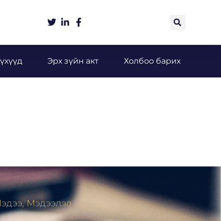
үхүүд
Эрх зүйн акт
Холбоо барих
эдээ, Мэдээлэл