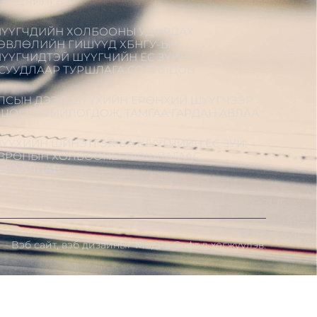
ЭНДЧИЛГЭЭ
ҮҮГЧДИЙН ХОЛБООНЫ УДИРДАХ
ӨВЛӨЛИЙН ГИШҮҮД ХБНГУ-ЫН
ҮҮГЧИДТЭЙ ШҮҮГЧИЙН ЁС ЗҮЙН
СУУДЛААР ТУРШЛАГА СОЛИЛЦОВ
ЛСЫН ДЭЭД ШҮҮХИЙН ЕРӨНХИЙ ШҮҮГЧЭЭР
.ЦОГТ ТОМИЛОГДОЖ, ТАМГАА ГАРДАН АВЛАА
ҮҮХИЙН ШИНЭТГЭЛ БА ШҮҮГЧИЙН ЁС ЗҮЙ:
ВРОПЫН ХОЛБООНЫ ТУРШЛАГААС
УВААЛЦАВ
Вэб сайт
,
вэб дизайн
ыг
Модив Софт
д хөгжүүлэв.