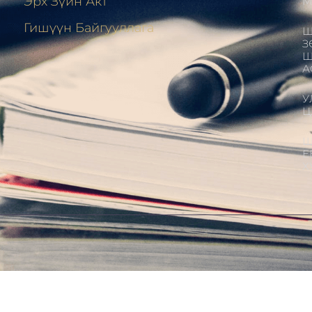
Эрх Зүйн Акт
М
н
Гишүүн Байгууллага
Ш
З
Ш
А
У
Ц
Ш
Е
Х