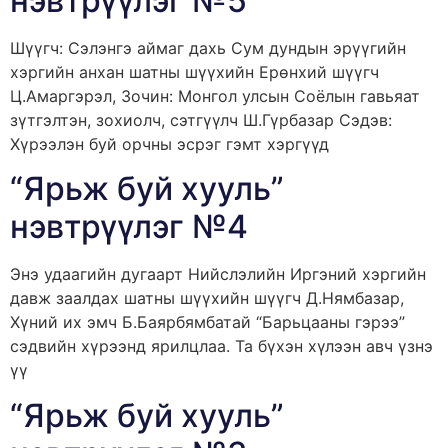
нэвтрүүлэг №5
Шүүгч: Сэлэнгэ аймаг дахь Сум дундын эрүүгийн
хэргийн анхан шатны шүүхийн Ерөнхий шүүгч
Ц.Амаргэрэл, Зочин: Монгол улсын Соёлын гавьяат
зүтгэлтэн, зохиолч, сэтгүүлч Ш.Гүрбазар Сэдэв:
Хүрээлэн буй орчны эсрэг гэмт хэргүүд
“Ярьж буй хууль”
нэвтрүүлэг №4
Энэ удаагийн дугаарт Нийслэлийн Иргэний хэргийн
давж заалдах шатны шүүхийн шүүгч Д.Нямбазар,
Хүний их эмч Б.Баярбямбатай “Барьцааны гэрээ”
сэдвийн хүрээнд ярилцлаа. Та бүхэн хүлээн авч үзнэ
үү
“Ярьж буй хууль”