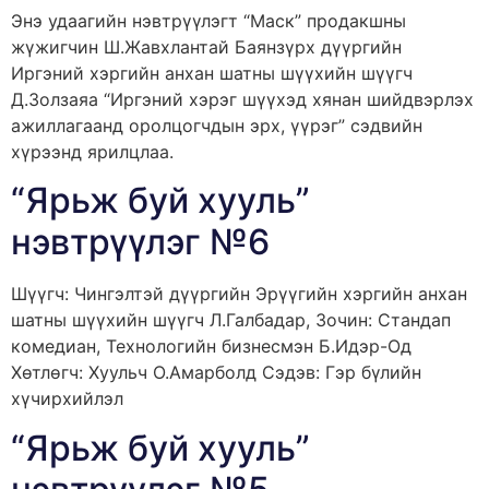
Энэ удаагийн нэвтрүүлэгт “Маск” продакшны
жүжигчин Ш.Жавхлантай Баянзүрх дүүргийн
Иргэний хэргийн анхан шатны шүүхийн шүүгч
Д.Золзаяа “Иргэний хэрэг шүүхэд хянан шийдвэрлэх
ажиллагаанд оролцогчдын эрх, үүрэг” сэдвийн
хүрээнд ярилцлаа.
“Ярьж буй хууль”
нэвтрүүлэг №6
Шүүгч: Чингэлтэй дүүргийн Эрүүгийн хэргийн анхан
шатны шүүхийн шүүгч Л.Галбадар, Зочин: Стандап
комедиан, Технологийн бизнесмэн Б.Идэр-Од
Хөтлөгч: Хуульч О.Амарболд Сэдэв: Гэр бүлийн
хүчирхийлэл
“Ярьж буй хууль”