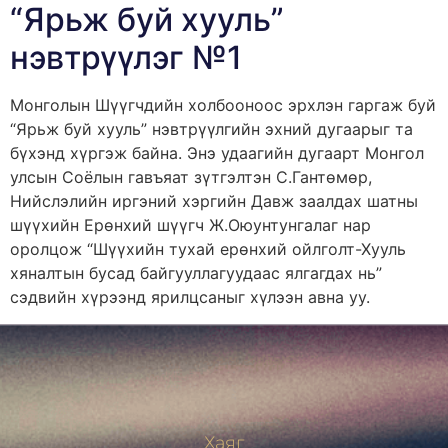
“Ярьж буй хууль”
нэвтрүүлэг №1
Монголын Шүүгчдийн холбооноос эрхлэн гаргаж буй
“Ярьж буй хууль” нэвтрүүлгийн эхний дугаарыг та
бүхэнд хүргэж байна. Энэ удаагийн дугаарт Монгол
улсын Соёлын гавъяат зүтгэлтэн С.Гантөмөр,
Нийслэлийн иргэний хэргийн Давж заалдах шатны
шүүхийн Ерөнхий шүүгч Ж.Оюунтунгалаг нар
оролцож “Шүүхийн тухай ерөнхий ойлголт-Хууль
хяналтын бусад байгууллагуудаас ялгагдах нь”
сэдвийн хүрээнд ярилцсаныг хүлээн авна уу.
Хаяг