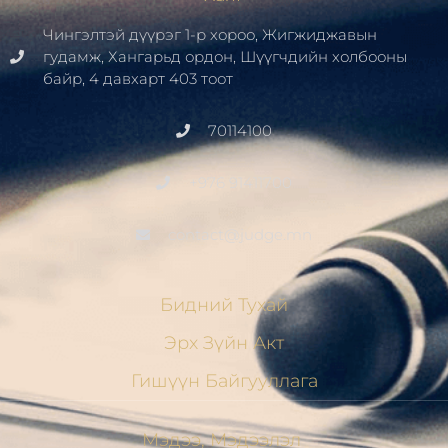
Чингэлтэй дүүрэг 1-р хороо, Жигжиджавын
гудамж, Хангарьд ордон, Шүүгчдийн холбооны
байр, 4 давхарт 403 тоот
70114100
+976 91411700
contact@judge.mn
Бидний Тухай
Эрх Зүйн Акт
Гишүүн Байгууллага
Мэдээ, Мэдээлэл