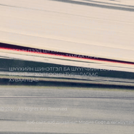
МЭНДЧИЛГЭЭ
ШҮҮГЧДИЙН ХОЛБООНЫ УДИРДАХ
ЗӨВЛӨЛИЙН ГИШҮҮД ХБНГУ-ЫН ШҮҮГЧИДТЭЙ
ШҮҮГЧИЙН ЁС ЗҮЙН АСУУДЛААР ТУРШЛАГА
СОЛИЛЦОВ
УЛСЫН ДЭЭД ШҮҮХИЙН ЕРӨНХИЙ ШҮҮГЧЭЭР
Ц.ЦОГТ ТОМИЛОГДОЖ, ТАМГАА ГАРДАН АВЛАА
ШҮҮХИЙН ШИНЭТГЭЛ БА ШҮҮГЧИЙН ЁС ЗҮЙ:
ЕВРОПЫН ХОЛБООНЫ ТУРШЛАГААС
ХУВААЛЦАВ
Ⓒ 2021 - All Rights Are Reserved
Вэб сайт
,
вэб дизайн
ыг
Модив Софт
д хөгжүүлэв.