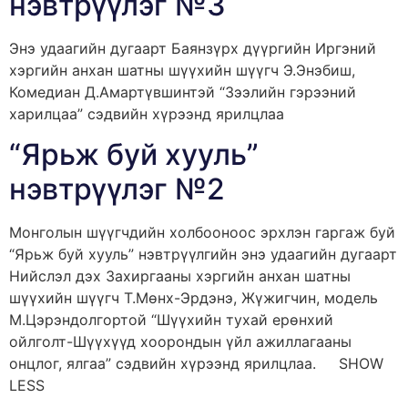
нэвтрүүлэг №3
Энэ удаагийн дугаарт Баянзүрх дүүргийн Иргэний
хэргийн анхан шатны шүүхийн шүүгч Э.Энэбиш,
Комедиан Д.Амартүвшинтэй “Зээлийн гэрээний
харилцаа” сэдвийн хүрээнд ярилцлаа
“Ярьж буй хууль”
нэвтрүүлэг №2
Монголын шүүгчдийн холбооноос эрхлэн гаргаж буй
“Ярьж буй хууль” нэвтрүүлгийн энэ удаагийн дугаарт
Нийслэл дэх Захиргааны хэргийн анхан шатны
шүүхийн шүүгч Т.Мөнх-Эрдэнэ, Жүжигчин, модель
М.Цэрэндолгортой “Шүүхийн тухай ерөнхий
ойлголт-Шүүхүүд хоорондын үйл ажиллагааны
онцлог, ялгаа” сэдвийн хүрээнд ярилцлаа. SHOW
LESS