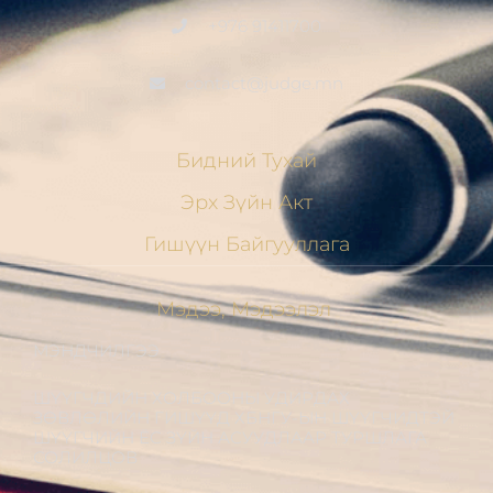
+976 91411700
contact@judge.mn
Бидний Тухай
Эрх Зүйн Акт
Гишүүн Байгууллага
Мэдээ, Мэдээлэл
МЭНДЧИЛГЭЭ
ШҮҮГЧДИЙН ХОЛБООНЫ УДИРДАХ
ЗӨВЛӨЛИЙН ГИШҮҮД ХБНГУ-ЫН ШҮҮГЧИДТЭЙ
ШҮҮГЧИЙН ЁС ЗҮЙН АСУУДЛААР ТУРШЛАГА
СОЛИЛЦОВ