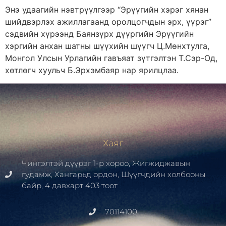
Энэ удаагийн нэвтрүүлгээр “Эрүүгийн хэрэг хянан
шийдвэрлэх ажиллагаанд оролцогчдын эрх, үүрэг”
сэдвийн хүрээнд Баянзүрх дүүргийн Эрүүгийн
хэргийн анхан шатны шүүхийн шүүгч Ц.Мөнхтулга,
Монгол Улсын Урлагийн гавъяат зүтгэлтэн Т.Сэр-Од,
хөтлөгч хуульч Б.Эрхэмбаяр нар ярилцлаа.
Хаяг
Чингэлтэй дүүрэг 1-р хороо, Жигжиджавын
гудамж, Хангарьд ордон, Шүүгчдийн холбооны
байр, 4 давхарт 403 тоот
70114100