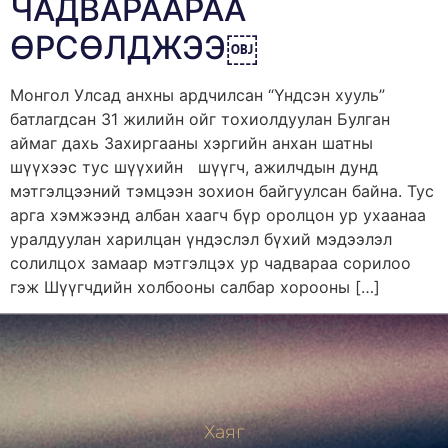
ЧАДВАРААРАА
ӨРСӨЛДЖЭЭ￼
Монгол Улсад анхны ардчилсан “Үндсэн хууль”
батлагдсан 31 жилийн ойг тохиолдуулан Булган
аймаг дахь Захиргааны хэргийн анхан шатны
шүүхээс тус шүүхийн шүүгч, ажилчдын дунд
мэтгэлцээний тэмцээн зохион байгуулсан байна. Тус
арга хэмжээнд албан хаагч бүр оролцон ур ухаанаа
уралдуулан харилцан үндэслэл бүхий мэдээлэл
солилцох замаар мэтгэлцэх ур чадвараа сорилоо
гэж Шүүгчдийн холбооны салбар хорооны […]
Хаяг