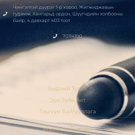
Чингэлтэй дүүрэг 1-р хороо, Жигжиджавын
гудамж, Хангарьд ордон, Шүүгчдийн холбооны
байр, 4 давхарт 403 тоот
70114100
+976 91411700
contact@judge.mn
Бидний Тухай
Эрх Зүйн Акт
Гишүүн Байгууллага
Мэдээ, Мэдээлэл