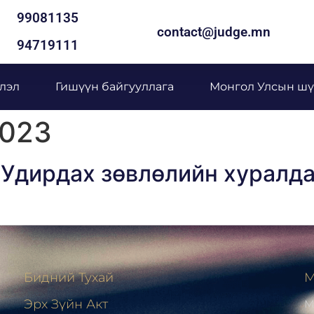
99081135
contact@judge.mn
94719111
лэл
Гишүүн байгууллага
Монгол Улсын шү
2023
Удирдах зөвлөлийн хуралда
Бидний Тухай
М
Эрх Зүйн Акт
М
н