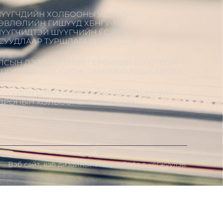
ҮҮГЧДИЙН ХОЛБООНЫ УДИРДАХ
ӨВЛӨЛИЙН ГИШҮҮД ХБНГУ-ЫН
ҮҮГЧИДТЭЙ ШҮҮГЧИЙН ЁС ЗҮЙН
СУУДЛААР ТУРШЛАГА СОЛИЛЦОВ
ЛСЫН ДЭЭД ШҮҮХИЙН ЕРӨНХИЙ ШҮҮГЧЭЭР
.ЦОГТ ТОМИЛОГДОЖ, ТАМГАА ГАРДАН АВЛАА
ҮҮХИЙН ШИНЭТГЭЛ БА ШҮҮГЧИЙН ЁС ЗҮЙ:
ВРОПЫН ХОЛБООНЫ ТУРШЛАГААС
УВААЛЦАВ
Вэб сайт
,
вэб дизайн
ыг
Модив Софт
д хөгжүүлэв.