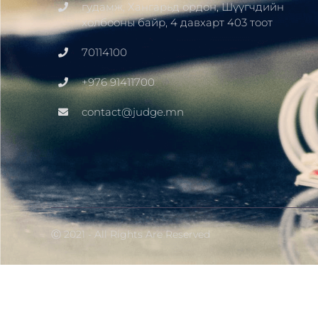
гудамж, Хангарьд ордон, Шүүгчдийн
холбооны байр, 4 давхарт 403 тоот
70114100
+976 91411700
contact@judge.mn
Ⓒ 2021 - All Rights Are Reserved