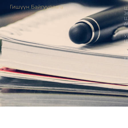
Гишүүн Байгууллага
Ш
З
Ш
А
У
Ц
Ш
Е
Х