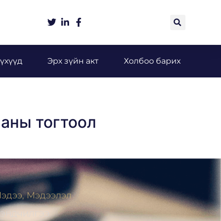
үхүүд
Эрх зүйн акт
Холбоо барих
аны тогтоол
эдээ, Мэдээлэл
ЭНДЧИЛГЭЭ