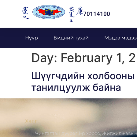
70114100
Нүүр
Бидний тухай
Мэдээ мэдээ
Day:
February 1, 
Шүүгчдийн холбооны 
танилцуулж байна
Хаяг
Чингэлтэй дүүрэг 1-р хороо, Жигжиджавы