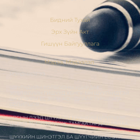
Бидний Тухай
Эрх Зүйн Акт
Гишүүн Байгууллага
Мэдээ, Мэдээлэл
МЭНДЧИЛГЭЭ
ШҮҮГЧДИЙН ХОЛБООНЫ УДИРДАХ
ЗӨВЛӨЛИЙН ГИШҮҮД ХБНГУ-ЫН ШҮҮГЧИДТЭЙ
ШҮҮГЧИЙН ЁС ЗҮЙН АСУУДЛААР ТУРШЛАГА
СОЛИЛЦОВ
УЛСЫН ДЭЭД ШҮҮХИЙН ЕРӨНХИЙ ШҮҮГЧЭЭР
Ц.ЦОГТ ТОМИЛОГДОЖ, ТАМГАА ГАРДАН АВЛАА
ШҮҮХИЙН ШИНЭТГЭЛ БА ШҮҮГЧИЙН ЁС ЗҮЙ: