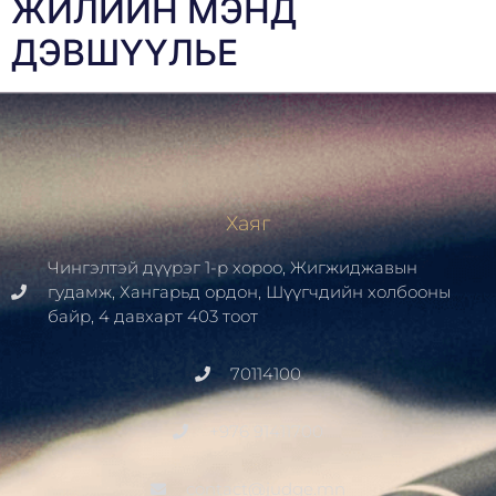
ЖИЛИЙН МЭНД
ДЭВШҮҮЛЬЕ
Хаяг
Чингэлтэй дүүрэг 1-р хороо, Жигжиджавын
гудамж, Хангарьд ордон, Шүүгчдийн холбооны
байр, 4 давхарт 403 тоот
70114100
+976 91411700
contact@judge.mn