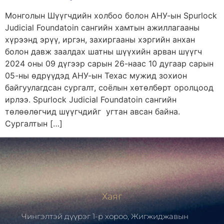
Монголын Шүүгчдийн холбоо болон АНУ-ын Spurlock
Judicial Foundatoin сангийн хамтын ажиллагааны
хүрээнд эрүү, иргэн, захиргааны хэргийн анхан
болон давж заалдах шатны шүүхийн арван шүүгч
2024 оны 09 дүгээр сарын 26-наас 10 дугаар сарын
05-ны өдрүүдэд АНУ-ын Техас мужид зохион
байгуулагдсан сургалт, соёлын хөтөлбөрт оролцоод
ирлээ. Spurlock Judicial Foundatoin сангийн
төлөөлөгчид шүүгчдийг угтан авсан байна.
Сургалтын […]
Хаяг
Чингэлтэй дүүрэг 1-р хороо, Жигжиджавын