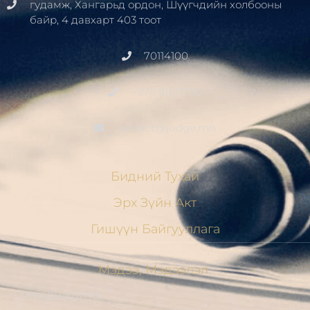
гудамж, Хангарьд ордон, Шүүгчдийн холбооны
байр, 4 давхарт 403 тоот
70114100
+976 91411700
contact@judge.mn
Бидний Тухай
Эрх Зүйн Акт
Гишүүн Байгууллага
Мэдээ, Мэдээлэл
МЭНДЧИЛГЭЭ