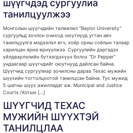
шүүгчдэд сургуулиа
танилцуулжээ
Монголын шүүгчдийн төлөөлөл “Baylor University”
сургуульд зочлон очиход оюутнууд угтан авч
танилцуулга мэдээлэл өгч, хоёр орны соёлын талаар
харилцан яриа өрнүүлжээ. Сургуулийн дэргэдэх
үйлдвэрлэлийн бүтээгдэхүүн болох “Dr Pepper”
ундаагаар шүүгчдийг оюутнууд дайлсан байна.
Шүүгчид сургуулиар зочилсны дараа Техас мужийн
шүүхийн тогтолцоотой танилцсан байна. Тус мужид
5 шатны шүүх ажилладаг аж. Municipal and Justice
Courts /Хотын […]
ШҮҮГЧИД ТЕХАС
МУЖИЙН ШҮҮХТЭЙ
ТАНИЛЦЛАА