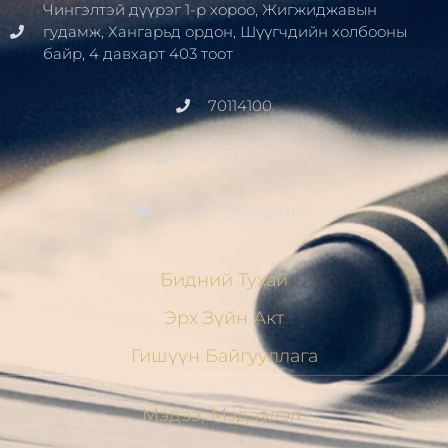
Чингэлтэй дүүрэг 1-р хороо, Жигжиджавын
гудамж, Хангарьд ордон, Шүүгчдийн холбооны
байр, 4 давхарт 403 тоот
70114100
+976 91411700
contact@judge.mn
Бидний Тухай
Эрх Зүйн Акт
Гишүүн Байгууллага
Мэдээ, Мэдээлэл