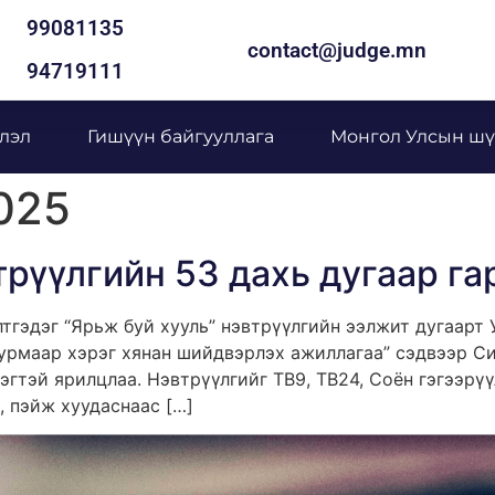
99081135
contact@judge.mn
94719111
лэл
Гишүүн байгууллага
Монгол Улсын шү
2025
трүүлгийн 53 дахь дугаар га
гэдэг “Ярьж буй хууль” нэвтрүүлгийн ээлжит дугаарт
урмаар хэрэг хянан шийдвэрлэх ажиллагаа” сэдвээр Си
эгтэй ярилцлаа. Нэвтрүүлгийг ТВ9, ТВ24, Соён гэгээрү
, пэйж хуудаснаас […]