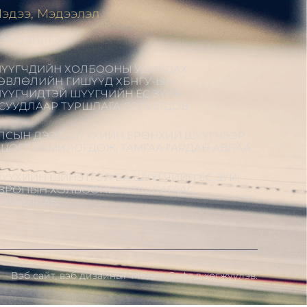
эдээ, Мэдээлэл
ЭНДЧИЛГЭЭ
ҮҮГЧДИЙН ХОЛБООНЫ УДИРДАХ
ӨВЛӨЛИЙН ГИШҮҮД ХБНГУ-ЫН
ҮҮГЧИДТЭЙ ШҮҮГЧИЙН ЁС ЗҮЙН
СУУДЛААР ТУРШЛАГА СОЛИЛЦОВ
ЛСЫН ДЭЭД ШҮҮХИЙН ЕРӨНХИЙ ШҮҮГЧЭЭР
.ЦОГТ ТОМИЛОГДОЖ, ТАМГАА ГАРДАН АВЛАА
ҮҮХИЙН ШИНЭТГЭЛ БА ШҮҮГЧИЙН ЁС ЗҮЙ:
ВРОПЫН ХОЛБООНЫ ТУРШЛАГААС
УВААЛЦАВ
Вэб сайт
,
вэб дизайн
ыг
Модив Софт
д хөгжүүлэв.