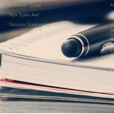
Бидний Тухай
М
Эрх Зүйн Акт
М
н
Гишүүн Байгууллага
Ш
З
Ш
А
У
Ц
Ш
Е
Х