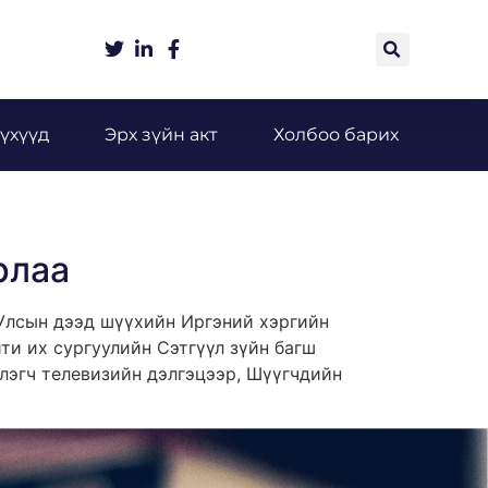
үхүүд
Эрх зүйн акт
Холбоо барих
рлаа
 Улсын дээд шүүхийн Иргэний хэргийн
ти их сургуулийн Сэтгүүл зүйн багш
үлэгч телевизийн дэлгэцээр, Шүүгчдийн