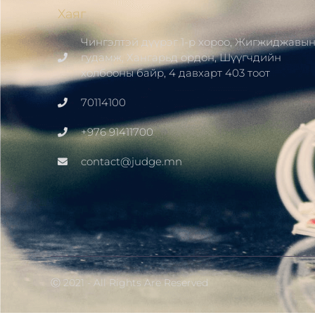
Хаяг
Чингэлтэй дүүрэг 1-р хороо, Жигжиджавы
гудамж, Хангарьд ордон, Шүүгчдийн
холбооны байр, 4 давхарт 403 тоот
70114100
+976 91411700
contact@judge.mn
Ⓒ 2021 - All Rights Are Reserved