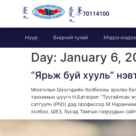
70114100
Нүүр
Бидний тухай
Мэдээ мэдээ
Day:
January 6, 
“Ярьж буй хууль” нэв
Монголын Шүүгчдийн Холбооны эрхлэн бэлт
танхимын шүүгч Н.Батзориг “Тусгайлсан ж
сэтгүүлч (PhD) дэд профессор М Наранчим
холбоо, ШЕЗ, бусад Тамгын газруудын сайт