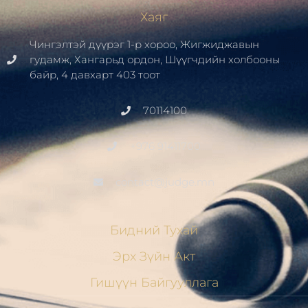
Хаяг
Чингэлтэй дүүрэг 1-р хороо, Жигжиджавын
гудамж, Хангарьд ордон, Шүүгчдийн холбооны
байр, 4 давхарт 403 тоот
70114100
+976 91411700
contact@judge.mn
Бидний Тухай
Эрх Зүйн Акт
Гишүүн Байгууллага