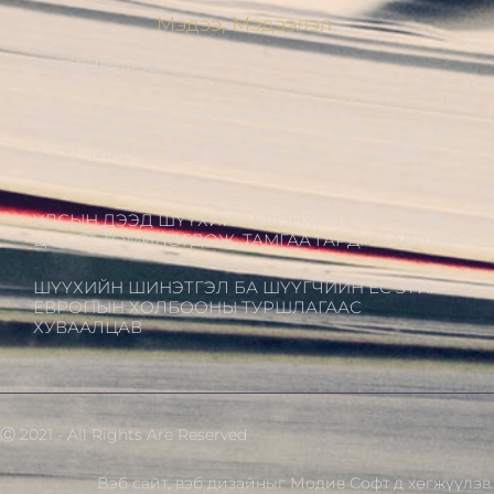
Мэдээ, Мэдээлэл
МЭНДЧИЛГЭЭ
ШҮҮГЧДИЙН ХОЛБООНЫ УДИРДАХ
ЗӨВЛӨЛИЙН ГИШҮҮД ХБНГУ-ЫН ШҮҮГЧИДТЭЙ
ШҮҮГЧИЙН ЁС ЗҮЙН АСУУДЛААР ТУРШЛАГА
СОЛИЛЦОВ
УЛСЫН ДЭЭД ШҮҮХИЙН ЕРӨНХИЙ ШҮҮГЧЭЭР
Ц.ЦОГТ ТОМИЛОГДОЖ, ТАМГАА ГАРДАН АВЛАА
ШҮҮХИЙН ШИНЭТГЭЛ БА ШҮҮГЧИЙН ЁС ЗҮЙ:
ЕВРОПЫН ХОЛБООНЫ ТУРШЛАГААС
ХУВААЛЦАВ
Ⓒ 2021 - All Rights Are Reserved
Вэб сайт
,
вэб дизайн
ыг
Модив Софт
д хөгжүүлэв.