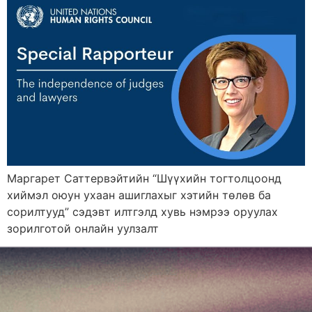
Маргарет Саттервэйтийн “Шүүхийн тогтолцоонд
хиймэл оюун ухаан ашиглахыг хэтийн төлөв ба
сорилтууд” сэдэвт илтгэлд хувь нэмрээ оруулах
зорилготой онлайн уулзалт