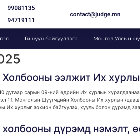
99081135
contact@judge.mn
94719111
лэл
Гишүүн байгууллага
Монгол Улсын шү
2025
Холбооны ээлжит Их хурлы
0 дугаар сарын 09-ний өдрийн Их хурлын хуралдаанаа
эл 1.1. Монголын Шүүгчдийн Холбооны Их хурлын /цааши
ы Их хурлыг зохион байгуулах, хууль болон дүрэмд за
холбооны дүрэмд нэмэлт, ө