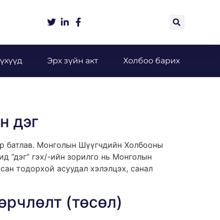
үхүүд
Эрх зүйн акт
Холбоо барих
н дэг
р батлав. Монголын Шүүгчдийн Холбооны
д “дэг” гэх/-ийн зорилго нь Монголын
асан тодорхой асуудал хэлэлцэх, санал
өрчлөлт (төсөл)