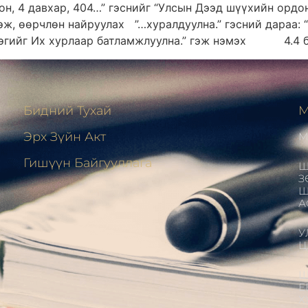
дон, 4 давхар, 404…” гэснийг “Улсын Дээд шүүхийн ордон
тгэж, өөрчлөн найруулах ”…хуралдуулна.” гэсний дараа:
эгийг Их хурлаар батламжлуулна.” гэж нэмэх 4.4 ба 
Бидний Тухай
М
Эрх Зүйн Акт
М
н
Гишүүн Байгууллага
Ш
З
Ш
А
У
Ц
Ш
Е
Х