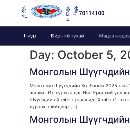
70114100
Нүүр
Бидний тухай
Мэдээ мэдээ
Day:
October 5, 
Монголын Шүүгчдийн 
Монголын Шүүгчдийн Холбооны 2025 оны 1
ээлжит Их хурлын дэг Нэг. Ерөнхий үндэсл
Шүүгчдийн Холбоо /цаашид “Холбоо” гэх/-н
хураах, шийдвэр […]
Монголын Шүүгчдийн 