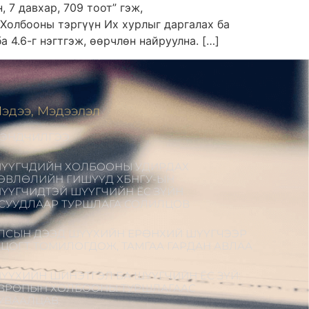
, 7 давхар, 709 тоот” гэж,
 “Холбооны тэргүүн Их хурлыг даргалах ба
4.6-г нэгтгэж, өөрчлөн найруулна. […]
эдээ, Мэдээлэл
ЭНДЧИЛГЭЭ
ҮҮГЧДИЙН ХОЛБООНЫ УДИРДАХ
ӨВЛӨЛИЙН ГИШҮҮД ХБНГУ-ЫН
ҮҮГЧИДТЭЙ ШҮҮГЧИЙН ЁС ЗҮЙН
СУУДЛААР ТУРШЛАГА СОЛИЛЦОВ
ЛСЫН ДЭЭД ШҮҮХИЙН ЕРӨНХИЙ ШҮҮГЧЭЭР
.ЦОГТ ТОМИЛОГДОЖ, ТАМГАА ГАРДАН АВЛАА
ҮҮХИЙН ШИНЭТГЭЛ БА ШҮҮГЧИЙН ЁС ЗҮЙ:
ВРОПЫН ХОЛБООНЫ ТУРШЛАГААС
УВААЛЦАВ