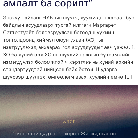
амлалт ба сорилт”
Энэхүү тайланг НҮБ-ын шүүгч, хуульчдын хараат бус
байдлын асуудлаарх тусгай илтгэгч Маргарет
Саттертуэйт боловсруулсан бөгөөд шүүхийн
тогтолцоонд хиймэл оюун ухаан (ХО)-ыг
нэвтрүүлэхэд анхаарах гол асуудлуудыг авч үзжээ. 1.
ХО ба хүний эрх ХО нь шүүхийн ажлын бүтээмжийг
нэмэгдүүлэх боломжтой ч хэрэглээ нь хүний эрхийн
стандартуудтай нийцсэн байх ёстой. Шударга
шүүхээр шүүлгэх, өмгөөлөгч авах, хуулийн өмнө […]
Хаяг
Чингэлтэй дүүрэг 1-р хороо, Жигжиджавын