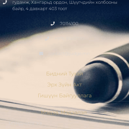
гудамж, Хангарьд ордон, Шүүгчдийн холбооны
байр, 4 давхарт 403 тоот
70114100
+976 91411700
contact@judge.mn
Бидний Тухай
Эрх Зүйн Акт
Гишүүн Байгууллага
Мэдээ, Мэдээлэл
МЭНДЧИЛГЭЭ