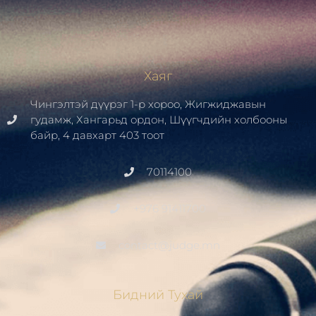
Хаяг
Чингэлтэй дүүрэг 1-р хороо, Жигжиджавын
гудамж, Хангарьд ордон, Шүүгчдийн холбооны
байр, 4 давхарт 403 тоот
70114100
+976 91411700
contact@judge.mn
Бидний Тухай