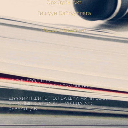
Эрх Зүйн Акт
Гишүүн Байгууллага
Мэдээ, Мэдээлэл
МЭНДЧИЛГЭЭ
ШҮҮГЧДИЙН ХОЛБООНЫ УДИРДАХ
ЗӨВЛӨЛИЙН ГИШҮҮД ХБНГУ-ЫН ШҮҮГЧИДТЭЙ
ШҮҮГЧИЙН ЁС ЗҮЙН АСУУДЛААР ТУРШЛАГА
СОЛИЛЦОВ
УЛСЫН ДЭЭД ШҮҮХИЙН ЕРӨНХИЙ ШҮҮГЧЭЭР
Ц.ЦОГТ ТОМИЛОГДОЖ, ТАМГАА ГАРДАН АВЛАА
ШҮҮХИЙН ШИНЭТГЭЛ БА ШҮҮГЧИЙН ЁС ЗҮЙ:
ЕВРОПЫН ХОЛБООНЫ ТУРШЛАГААС
ХУВААЛЦАВ