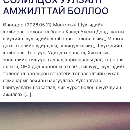
АМЖИЛТТАЙ БОЛЛОО
Өнөөдөр (2026.05.11) Монголын Шүүгчдийн
холбооны төлөөлөл болон Канад Улсын Дээд шатны
шүүхийн шүүгчдийн холбооны төлөөлөгчид, Монгол
дахь төслийн удирдагч, зохицуулагчид, Шүүгчдийн
холбооны Тэргүүн, Удирдах зөвлөл, Хяналтын
зөвлөлийн гишүүн, гадаад харилцааны дэд хорооны
ахлагч, ОНХ дэд хорооны ахлагч, гишүүд, шүүгчдийн
төлөөлөл оролцсон стратеги төлөвлөлтийн чухал
семинарыг зохион байгууллаа. Уулзалтаар
байгууллагын засаглал, чиг үүрэг болон шүүгчдийн
ажиллах […]