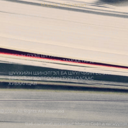
Мэдээ, Мэдээлэл
МЭНДЧИЛГЭЭ
ШҮҮГЧДИЙН ХОЛБООНЫ УДИРДАХ
ЗӨВЛӨЛИЙН ГИШҮҮД ХБНГУ-ЫН ШҮҮГЧИДТЭЙ
ШҮҮГЧИЙН ЁС ЗҮЙН АСУУДЛААР ТУРШЛАГА
СОЛИЛЦОВ
УЛСЫН ДЭЭД ШҮҮХИЙН ЕРӨНХИЙ ШҮҮГЧЭЭР
Ц.ЦОГТ ТОМИЛОГДОЖ, ТАМГАА ГАРДАН АВЛАА
ШҮҮХИЙН ШИНЭТГЭЛ БА ШҮҮГЧИЙН ЁС ЗҮЙ:
ЕВРОПЫН ХОЛБООНЫ ТУРШЛАГААС
ХУВААЛЦАВ
Ⓒ 2021 - All Rights Are Reserved
Вэб сайт
,
вэб дизайн
ыг
Модив Софт
д хөгжүүлэв.