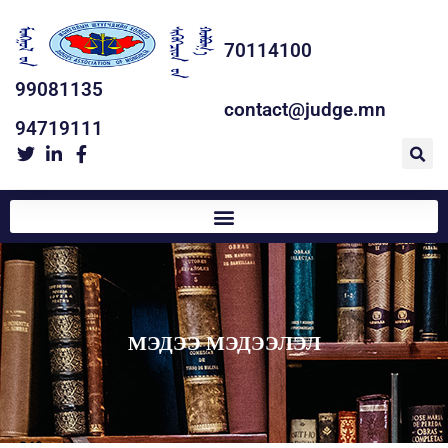
70114100
99081135
contact@judge.mn
94719111
МЭДЭЭ МЭДЭЭЛЭЛ