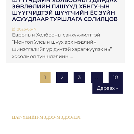
ШҮҮГЧДИЙН ХОЛБООНЫ УДИРДАХ
ЗӨВЛӨЛИЙН ГИШҮҮД ХБНГУ-ЫН
ШҮҮГЧИДТЭЙ ШҮҮГЧИЙН ЁС ЗҮЙН
АСУУДЛААР ТУРШЛАГА СОЛИЛЦОВ
2026-06-17
Европын Холбооны санхүүжилттэй
“Монгол Улсын шүүх эрх мэдлийн
шинэтгэлийг үр дүнтэй хэрэгжүүлэх нь”
хосолмол түншлэлийн …
1
2
3
…
10
Дараах »
ЦАГ-ҮЕИЙН-МЭДЭЭ-МЭДЭЭЛЭЛ