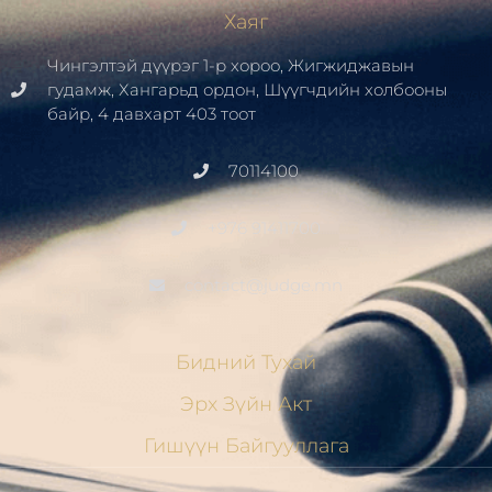
Хаяг
Чингэлтэй дүүрэг 1-р хороо, Жигжиджавын
гудамж, Хангарьд ордон, Шүүгчдийн холбооны
байр, 4 давхарт 403 тоот
70114100
+976 91411700
contact@judge.mn
Бидний Тухай
Эрх Зүйн Акт
Гишүүн Байгууллага