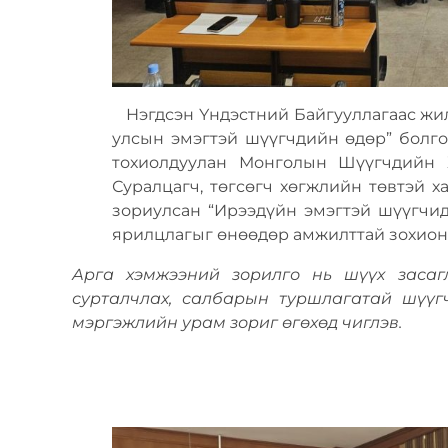
Нэгдсэн Үндэстний Байгууллагаас жил 
улсын эмэгтэй шүүгчдийн өдөр” болго
тохиолдуулан Монголын Шүүгчдийн Х
Суралцагч, төгсөгч хөгжлийн төвтэй х
зориулсан “Ирээдүйн эмэгтэй шүүгчид
ярилцлагыг өнөөдөр амжилттай зохион 
Арга хэмжээний зорилго нь шүүх засаг
сурталчлах, салбарын туршлагатай шүүг
мэргэжлийн урам зориг өгөхөд чиглэв.