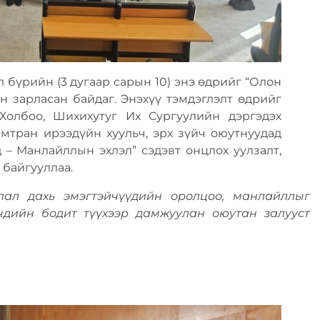
бүрийн (3 дугаар сарын 10) энэ өдрийг “Олон
н зарласан байдаг. Энэхүү тэмдэглэлт өдрийг
олбоо, Шихихутуг Их Сургуулийн дэргэдэх
амтран ирээдүйн хуульч, эрх зүйч оюутнуудад
 – Манлайллын эхлэл” сэдэвт онцлох уулзалт,
байгууллаа.
лал дахь эмэгтэйчүүдийн оролцоо, манлайллыг
чдийн бодит түүхээр дамжуулан оюутан залууст