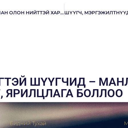
ШҮҮГЧИД ХИЙМЭЛ ОЮУН УХААН АШИГЛАН ОЛОН НИЙТТЭЙ ХАРИЛЦАХ УР ЧАДВАРТ СУРАЛЦЛАА
ГТЭЙ ШҮҮГЧИД – МА
, ЯРИЛЦЛАГА БОЛЛОО
Бидний Тухай
М