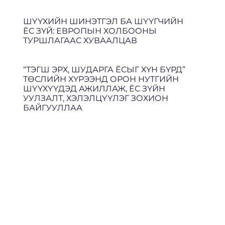
ШҮҮХИЙН ШИНЭТГЭЛ БА ШҮҮГЧИЙН
ЁС ЗҮЙ: ЕВРОПЫН ХОЛБООНЫ
ТУРШЛАГААС ХУВААЛЦАВ
“ТЭГШ ЭРХ, ШУДАРГА ЁСЫГ ХҮН БҮРД”
ТӨСЛИЙН ХҮРЭЭНД ОРОН НУТГИЙН
ШҮҮХҮҮДЭД АЖИЛЛАЖ, ЁС ЗҮЙН
УУЛЗАЛТ, ХЭЛЭЛЦҮҮЛЭГ ЗОХИОН
БАЙГУУЛЛАА