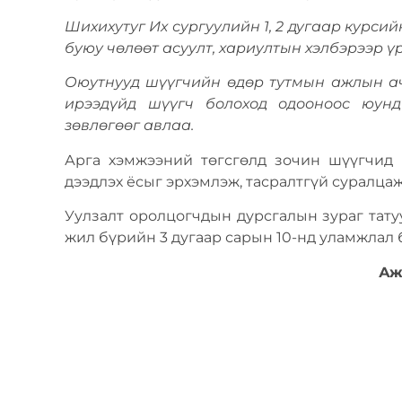
Шихихутуг Их сургуулийн 1, 2 дугаар курсий
буюу чөлөөт асуулт, хариултын хэлбэрээр ү
Оюутнууд шүүгчийн өдөр тутмын ажлын ач
ирээдүйд шүүгч болоход одооноос юунд
зөвлөгөөг авлаа.
Арга хэмжээний төгсгөлд зочин шүүгчид 
дээдлэх ёсыг эрхэмлэж, тасралтгүй суралцаж
Уулзалт оролцогчдын дурсгалын зураг тату
жил бүрийн 3 дугаар сарын 10-нд уламжлал 
Аж