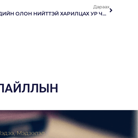
Дараах
ШҮҮГЧ, МЭРГЭЖИЛТНҮҮДИЙН ОЛОН НИЙТТЭЙ ХАРИЛЦАХ УР ЧАДВАРЫГ ДЭЭШЛҮҮЛЭХ ЦАХИМ СУРГАЛТ БОЛЛОО
НЛАЙЛЛЫН
эдээ, Мэдээлэл