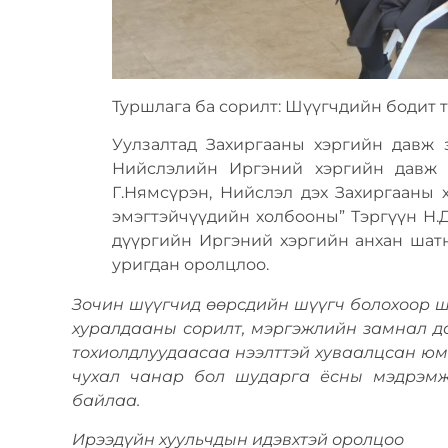
Туршлага ба сорилт: Шүүгчдийн бодит т
Уулзалтад Захиргааны хэргийн давж 
Нийслэлийн Иргэний хэргийн давж 
Г.Нямсүрэн, Нийслэл дэх Захиргааны
эмэгтэйчүүдийн холбооны” Тэргүүн Н.Д
дүүргийн Иргэний хэргийн анхан шат
уригдан оролцлоо.
Зочин шүүгчид өөрсдийн шүүгч болохоор ш
хуралдааны сорилт, мэргэжлийн замнал д
тохиолдлуудаасаа нээлттэй хуваалцсан юм
чухал чанар бол шударга ёсны мэдрэмж,
байлаа.
Ирээдүйн хуульчдын идэвхтэй оролцоо