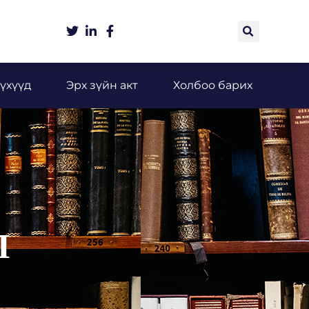
үхүүд
Эрх зүйн акт
Холбоо барих
Л