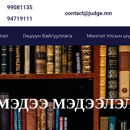
99081135
contact@judge.mn
94719111
лэл
Гишүүн байгууллага
Монгол Улсын шү
МЭДЭЭ МЭДЭЭЛЭ