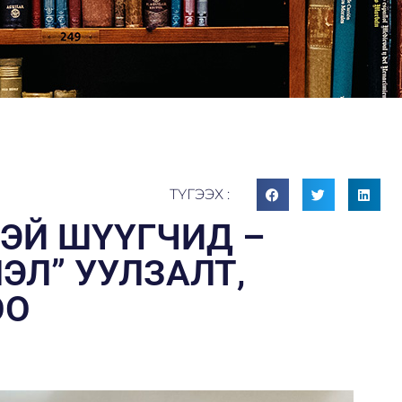
ТҮГЭЭХ :
ЭЙ ШҮҮГЧИД –
Л” УУЛЗАЛТ,
ОО