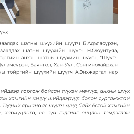
үүх
заалдах шатны шүүхийн шүүгч Б.Адъяасүрэн,
заалдах шатны шүүхийн шүүгч Н.Оюунтуяа,
 хэргийн анхан шатны шүүхийн шүүгч, “Шүүгч
уламсүрэн, Баянгол, Хан-Уул, Сонгинохайрхан
ны тойргийн шүүхийн шүүгч А.Энхжаргал нар
ийдвэр гаргаж байсан түүхэн мөчүүд, анхны шүүх
ахь хамгийн хэцүү шийдвэрүүд болон сургамжтай
. Тэдний ярианаас шүүгч хүнд байх ёстой хамгийн
 хариуцлага, ёс зүй гэдгийг онцлон тэмдэглэж