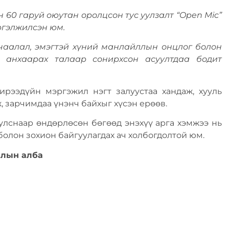
н 60 гаруй оюутан оролцсон тус уулзалт “Open Mic”
ргэлжилсэн юм.
аалал, эмэгтэй хүний манлайллын онцлог болон
 анхаарах талаар сонирхсон асуултдаа бодит
ирээдүйн мэргэжил нэгт залуустаа хандаж, хууль
, зарчимдаа үнэнч байхыг хүсэн ерөөв.
улснаар өндөрлөсөн бөгөөд энэхүү арга хэмжээ нь
болон зохион байгуулагдах ач холбогдолтой юм.
лын алба