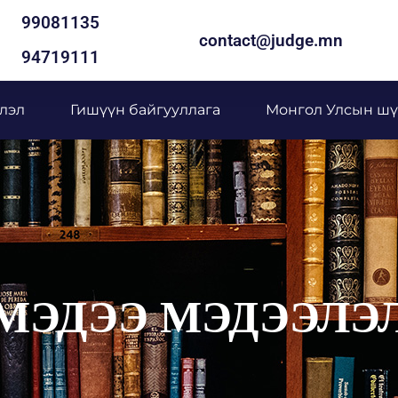
99081135
contact@judge.mn
94719111
лэл
Гишүүн байгууллага
Монгол Улсын шү
МЭДЭЭ МЭДЭЭЛЭ