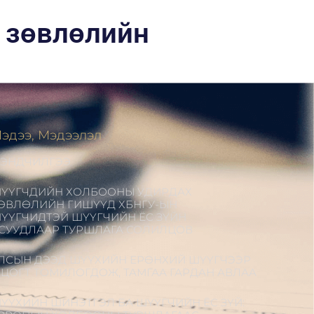
 зөвлөлийн
эдээ, Мэдээлэл
ЭНДЧИЛГЭЭ
ҮҮГЧДИЙН ХОЛБООНЫ УДИРДАХ
ӨВЛӨЛИЙН ГИШҮҮД ХБНГУ-ЫН
ҮҮГЧИДТЭЙ ШҮҮГЧИЙН ЁС ЗҮЙН
СУУДЛААР ТУРШЛАГА СОЛИЛЦОВ
ЛСЫН ДЭЭД ШҮҮХИЙН ЕРӨНХИЙ ШҮҮГЧЭЭР
.ЦОГТ ТОМИЛОГДОЖ, ТАМГАА ГАРДАН АВЛАА
ҮҮХИЙН ШИНЭТГЭЛ БА ШҮҮГЧИЙН ЁС ЗҮЙ: