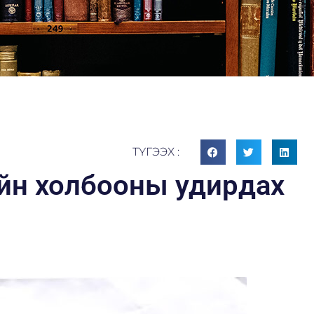
ТҮГЭЭХ :
йн холбооны удирдах