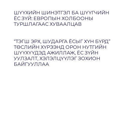
ШҮҮХИЙН ШИНЭТГЭЛ БА ШҮҮГЧИЙН
ЁС ЗҮЙ: ЕВРОПЫН ХОЛБООНЫ
ТУРШЛАГААС ХУВААЛЦАВ
“ТЭГШ ЭРХ, ШУДАРГА ЁСЫГ ХҮН БҮРД”
ТӨСЛИЙН ХҮРЭЭНД ОРОН НУТГИЙН
ШҮҮХҮҮДЭД АЖИЛЛАЖ, ЁС ЗҮЙН
УУЛЗАЛТ, ХЭЛЭЛЦҮҮЛЭГ ЗОХИОН
БАЙГУУЛЛАА