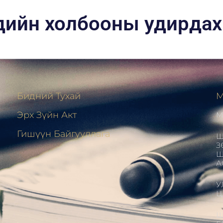
ийн холбооны удирдах
Бидний Тухай
М
Эрх Зүйн Акт
М
н
Гишүүн Байгууллага
Ш
З
Ш
А
У
Ц
Ш