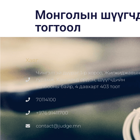
Монголын шүүгчд
тогтоол
Хаяг
Чингэлтэй дүүрэг 1-р хороо, Жигжиджавы
гудамж, Хангарьд ордон, Шүүгчдийн
холбооны байр, 4 давхарт 403 тоот
70114100
+976 91411700
contact@judge.mn