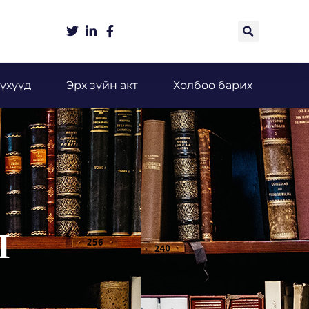
үхүүд
Эрх зүйн акт
Холбоо барих
Л