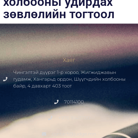
холбооны удирдах
зөвлөлийн тогтоол
Хаяг
Чингэлтэй дүүрэг 1-р хороо, Жигжиджавын
гудамж, Хангарьд ордон, Шүүгчдийн холбооны
байр, 4 давхарт 403 тоот
70114100
+976 91411700
contact@judge.mn