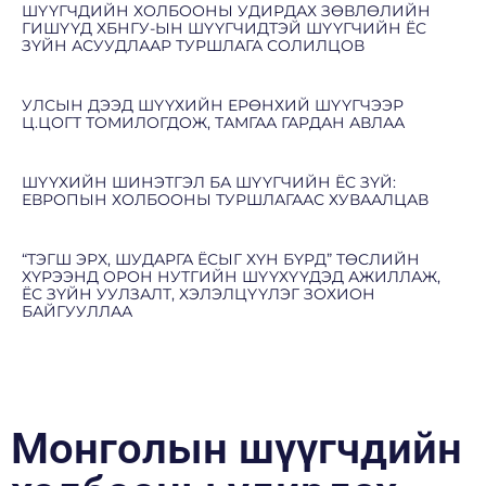
ШҮҮГЧДИЙН ХОЛБООНЫ УДИРДАХ ЗӨВЛӨЛИЙН
ГИШҮҮД ХБНГУ-ЫН ШҮҮГЧИДТЭЙ ШҮҮГЧИЙН ЁС
ЗҮЙН АСУУДЛААР ТУРШЛАГА СОЛИЛЦОВ
УЛСЫН ДЭЭД ШҮҮХИЙН ЕРӨНХИЙ ШҮҮГЧЭЭР
Ц.ЦОГТ ТОМИЛОГДОЖ, ТАМГАА ГАРДАН АВЛАА
ШҮҮХИЙН ШИНЭТГЭЛ БА ШҮҮГЧИЙН ЁС ЗҮЙ:
ЕВРОПЫН ХОЛБООНЫ ТУРШЛАГААС ХУВААЛЦАВ
“ТЭГШ ЭРХ, ШУДАРГА ЁСЫГ ХҮН БҮРД” ТӨСЛИЙН
ХҮРЭЭНД ОРОН НУТГИЙН ШҮҮХҮҮДЭД АЖИЛЛАЖ,
ЁС ЗҮЙН УУЛЗАЛТ, ХЭЛЭЛЦҮҮЛЭГ ЗОХИОН
БАЙГУУЛЛАА
Монголын шүүгчдийн