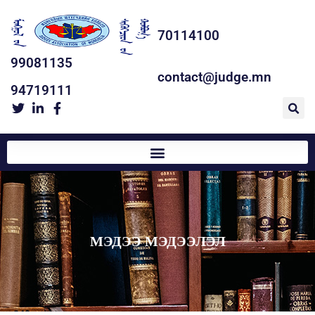
70114100
99081135
contact@judge.mn
94719111
МЭДЭЭ МЭДЭЭЛЭЛ