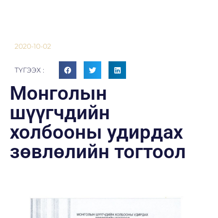
2020-10-02
ТҮГЭЭХ :
Монголын
шүүгчдийн
холбооны удирдах
зөвлөлийн тогтоол