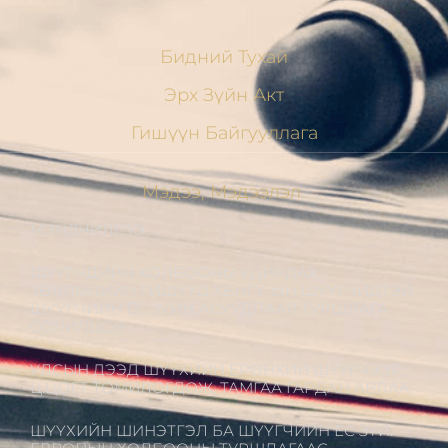
Бидний Тухай
Эрх Зүйн Акт
Гишүүн Байгууллага
Мэдээ, Мэдээлэл
МЭНДЧИЛГЭЭ
ШҮҮГЧДИЙН ХОЛБООНЫ УДИРДАХ
ЗӨВЛӨЛИЙН ГИШҮҮД ХБНГУ-ЫН ШҮҮГЧИДТЭЙ
ШҮҮГЧИЙН ЁС ЗҮЙН АСУУДЛААР ТУРШЛАГА
СОЛИЛЦОВ
УЛСЫН ДЭЭД ШҮҮХИЙН ЕРӨНХИЙ ШҮҮГЧЭЭР
Ц.ЦОГТ ТОМИЛОГДОЖ, ТАМГАА ГАРДАН АВЛАА
ШҮҮХИЙН ШИНЭТГЭЛ БА ШҮҮГЧИЙН ЁС ЗҮЙ: