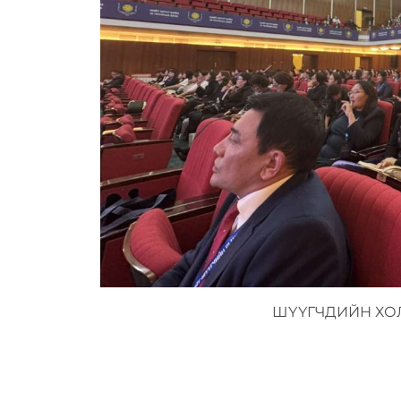
ШҮҮГЧДИЙН ХО