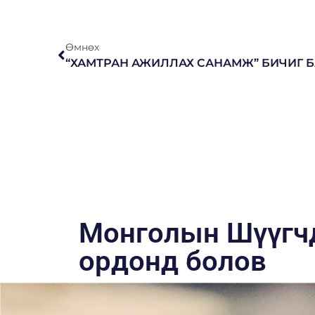
Өмнөх
Монголын Шүүгчд
ордонд болов