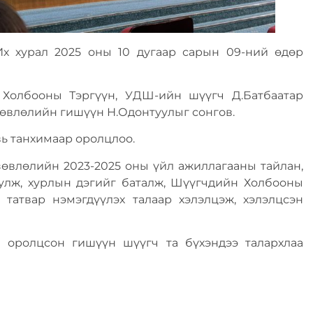
 хурал 2025 оны 10 дугаар сарын 09-ний өдөр
Холбооны Тэргүүн, УДШ-ийн шүүгч Д.Батбаатар
зөвлөлийн гишүүн Н.Одонтуулыг сонгов.
вь танхимаар оролцлоо.
өвлөлийн 2023-2025 оны үйл ажиллагааны тайлан,
уулж, хурлын дэгийг баталж, Шүүгчдийн Холбооны
 татвар нэмэгдүүлэх талаар хэлэлцэж, хэлэлцсэн
 оролцсон гишүүн шүүгч та бүхэндээ талархлаа