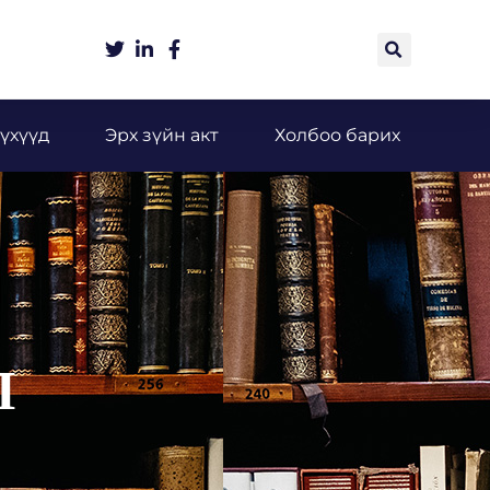
үхүүд
Эрх зүйн акт
Холбоо барих
Л