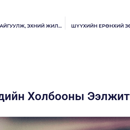
“ХАМТРАН АЖИЛЛАХ САНАМЖ” БИЧИГ БАЙГУУЛЖ, ЭХНИЙ ЖИЛИЙН АЖЛЫН ТӨЛӨВЛӨГӨӨНИЙ ТАЛААР САНАЛ СОЛИЛЦОВ.
ШҮҮХИЙН ЕРӨНХИЙ З
ийн Холбооны Ээлжит 