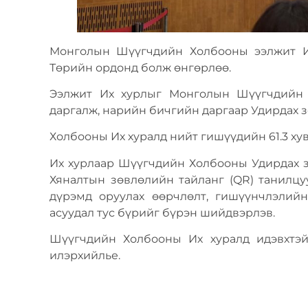
Монголын Шүүгчдийн Холбооны ээлжит Их
Төрийн ордонд болж өнгөрлөө.
Ээлжит Их хурлыг Монголын Шүүгчдийн 
даргалж, нарийн бичгийн даргаар Удирдах 
Холбооны Их хуралд нийт гишүүдийн 61.3 ху
Их хурлаар Шүүгчдийн Холбооны Удирдах з
Хяналтын зөвлөлийн тайланг (QR) танилц
дүрэмд оруулах өөрчлөлт, гишүүнчлэлийн
асуудал тус бүрийг бүрэн шийдвэрлэв.
Шүүгчдийн Холбооны Их хуралд идэвхтэй
илэрхийлье.