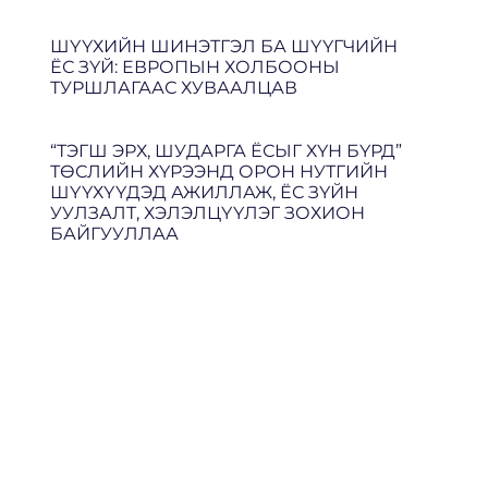
ШҮҮХИЙН ШИНЭТГЭЛ БА ШҮҮГЧИЙН
ЁС ЗҮЙ: ЕВРОПЫН ХОЛБООНЫ
ТУРШЛАГААС ХУВААЛЦАВ
“ТЭГШ ЭРХ, ШУДАРГА ЁСЫГ ХҮН БҮРД”
ТӨСЛИЙН ХҮРЭЭНД ОРОН НУТГИЙН
ШҮҮХҮҮДЭД АЖИЛЛАЖ, ЁС ЗҮЙН
УУЛЗАЛТ, ХЭЛЭЛЦҮҮЛЭГ ЗОХИОН
БАЙГУУЛЛАА