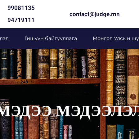
99081135
contact@judge.mn
94719111
лэл
Гишүүн байгууллага
Монгол Улсын шү
МЭДЭЭ МЭДЭЭЛЭ