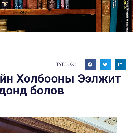
ТҮГЭЭХ :
йн Холбооны Ээлжит
рдонд болов