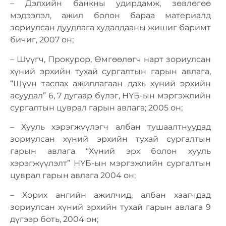
– Дэлхийн банкны удирдамж, зѳвлѳгѳѳ
мэдээлэл, ажил болон бараа материалд
зориулсан дуудлага худалдааны жишиг баримт
бичиг, 2007 он;
– Шүүгч, Прокурор, Өмгѳѳлѳгч нарт зориулсан
хүний эрхийн тухай сургалтын гарын авлага,
“Шүүн таслах ажиллагаан дахь хүний эрхийн
асуудал” 6, 7 дугаар бүлэг, НҮБ-ын мэргэжлийн
сургалтын цуврал гарын авлага; 2005 он;
– Хууль хэрэгжүүлэгч албан тушаалтнуудад
зориулсан хүний эрхийн тухай сургалтын
гарын авлага “Хүний эрх болон хууль
хэрэгжүүлэлт” НҮБ-ын мэргэжлийн сургалтын
цуврал гарын авлага 2004 он;
– Хорих ангийн ажилчид, албан хаагчдад
зориулсан хүний эрхийн тухай гарын авлага 9
дүгээр боть, 2004 он;