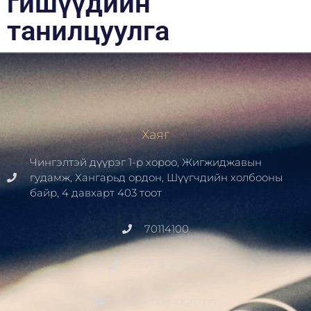
гишүүдийн
танилцуулга
Хаяг
Чингэлтэй дүүрэг 1-р хороо, Жигжиджавын
гудамж, Хангарьд ордон, Шүүгчдийн холбооны
байр, 4 давхарт 403 тоот
70114100
+976 91411700
contact@judge.mn