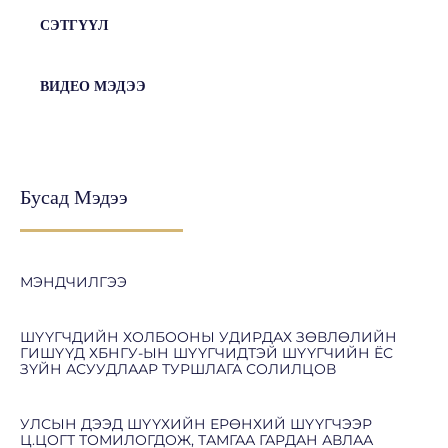
СЭТГҮҮЛ
ВИДЕО МЭДЭЭ
Бусад Мэдээ
МЭНДЧИЛГЭЭ
ШҮҮГЧДИЙН ХОЛБООНЫ УДИРДАХ ЗӨВЛӨЛИЙН
ГИШҮҮД ХБНГУ-ЫН ШҮҮГЧИДТЭЙ ШҮҮГЧИЙН ЁС
ЗҮЙН АСУУДЛААР ТУРШЛАГА СОЛИЛЦОВ
УЛСЫН ДЭЭД ШҮҮХИЙН ЕРӨНХИЙ ШҮҮГЧЭЭР
Ц.ЦОГТ ТОМИЛОГДОЖ, ТАМГАА ГАРДАН АВЛАА