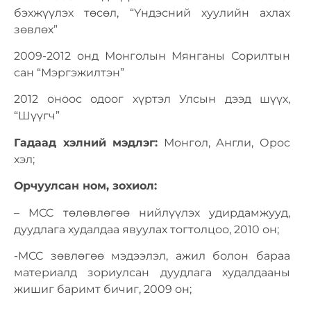
бэхжүүлэх төсөл, “Үндэсний хуулийн ахлах
зөвлөх”
2009-2012 онд Монголын Мянганы Сорилтын
сан “Мэргэжилтэн”
2012 оноос одоог хүртэл Улсын дээд шүүх,
“Шүүгч”
Гадаад хэлний мэдлэг:
Монгол, Англи, Орос
хэл;
Орчуулсан ном, зохиол:
– MCC тѳлѳвлѳгѳѳ нийлүүлэх удирдамжууд,
дуудлага худалдаа явуулах тогтолцоо, 2010 он;
-MCC зѳвлѳгѳѳ мэдээлэл, ажил болон бараа
материалд зориулсан дуудлага худалдааны
жишиг баримт бичиг, 2009 он;