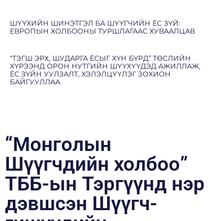
ШҮҮХИЙН ШИНЭТГЭЛ БА ШҮҮГЧИЙН ЁС ЗҮЙ:
ЕВРОПЫН ХОЛБООНЫ ТУРШЛАГААС ХУВААЛЦАВ
“ТЭГШ ЭРХ, ШУДАРГА ЁСЫГ ХҮН БҮРД” ТӨСЛИЙН
ХҮРЭЭНД ОРОН НУТГИЙН ШҮҮХҮҮДЭД АЖИЛЛАЖ,
ЁС ЗҮЙН УУЛЗАЛТ, ХЭЛЭЛЦҮҮЛЭГ ЗОХИОН
БАЙГУУЛЛАА
“Монголын
Шүүгчдийн холбоо”
ТББ-ын Тэргүүнд нэр
дэвшсэн Шүүгч-