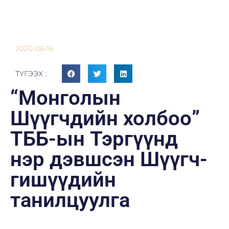
2020-06-16
ТҮГЭЭХ :
“Монголын
Шүүгчдийн холбоо”
ТББ-ын Тэргүүнд
нэр дэвшсэн Шүүгч-
гишүүдийн
танилцуулга