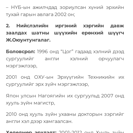
– НҮБ-ын ажилчдад зориулсан хүний эрхийн
тухай гарын авлага 2002 он;
2. Нийслэлийн иргэний хэргийн давж
заалдах шатны шүүхийн ерөнхий шүүгч
Ж.Оюунтунгалаг.
Боловсрол:
1996 онд “Цог” гадаад хэлний дээд
сургуулийг англи хэлний орчуулагч
мэргэжлээр,
2001 онд ОХУ-ын Эрхүүгийн Техникийн их
сургуулийг эрх зүйч мэргэжлээр,
Япон улсын Нагоягийн их сургуульд 2007 онд
хууль зүйн магистр,
2010 онд хууль зүйн ухааны докторын зэргийг
англи хэл дээр хамгаалсан.
Хөдөлмөр эрхлэлт:
2001-2012 онд Хууль зүйн