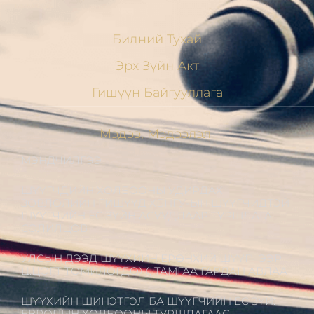
Бидний Тухай
Эрх Зүйн Акт
Гишүүн Байгууллага
Мэдээ, Мэдээлэл
МЭНДЧИЛГЭЭ
ШҮҮГЧДИЙН ХОЛБООНЫ УДИРДАХ
ЗӨВЛӨЛИЙН ГИШҮҮД ХБНГУ-ЫН ШҮҮГЧИДТЭЙ
ШҮҮГЧИЙН ЁС ЗҮЙН АСУУДЛААР ТУРШЛАГА
СОЛИЛЦОВ
УЛСЫН ДЭЭД ШҮҮХИЙН ЕРӨНХИЙ ШҮҮГЧЭЭР
Ц.ЦОГТ ТОМИЛОГДОЖ, ТАМГАА ГАРДАН АВЛАА
ШҮҮХИЙН ШИНЭТГЭЛ БА ШҮҮГЧИЙН ЁС ЗҮЙ:
ЕВРОПЫН ХОЛБООНЫ ТУРШЛАГААС