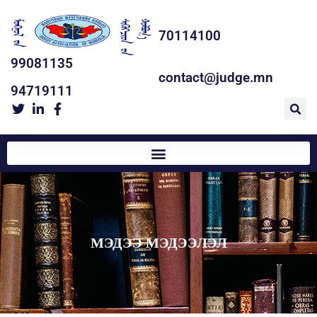
70114100
99081135
contact@judge.mn
94719111
МЭДЭЭ МЭДЭЭЛЭЛ