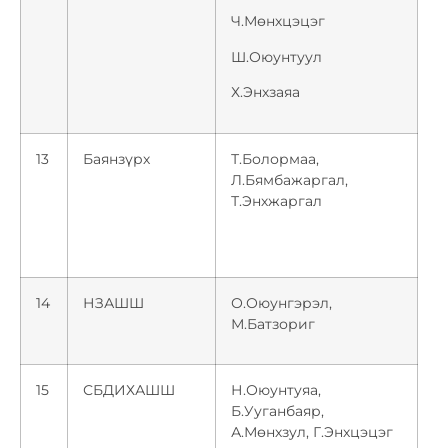
Ч.Мөнхцэцэг
Ш.Оюунтуул
Х.Энхзаяа
13
Баянзүрх
Т.Болормаа,
Л.Бямбажаргал,
Т.Энхжаргал
14
НЗАШШ
О.Оюунгэрэл,
М.Батзориг
15
СБДИХАШШ
Н.Оюунтуяа,
Б.Ууганбаяр,
А.Мөнхзул, Г.Энхцэцэг