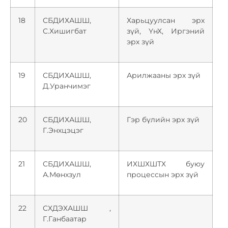
18
СБДИХАШШ,
Харьцуулсан эрх
С.Хишигбат
зүй, ҮнХ, Иргэний
эрх зүй
19
СБДИХАШШ,
Арилжааны эрх зүй
Д.Уранчимэг
20
СБДИХАШШ,
Гэр бүлийн эрх зүй
Г.Энхцэцэг
21
СБДИХАШШ,
ИХШХШТХ буюу
А.Мөнхзул
процессын эрх зүй
22
СХДЭХАШШ ,
Г.Ганбаатар