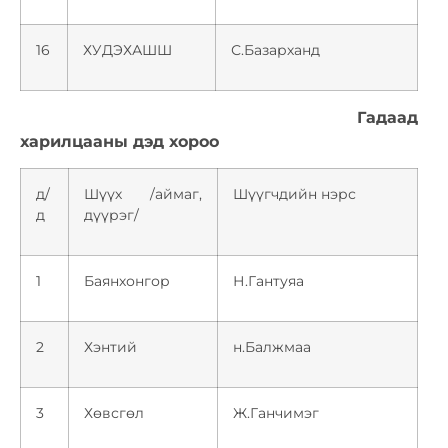
16
ХУДЭХАШШ
С.Базарханд
Гадаад
харилцааны дэд хороо
д/
Шүүх /аймаг,
Шүүгчдийн нэрс
д
дүүрэг/
1
Баянхонгор
Н.Гантуяа
2
Хэнтий
н.Балжмаа
3
Хөвсгөл
Ж.Ганчимэг