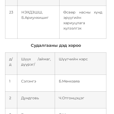
23
НЭХДЗШШ,
Өсвөр насны хүнд
Б.Ариунхишиг
эрүүгийн
хариуцлага
хүлээлгэх
Судалгааны дэд хороо
д/
Шүүх /аймаг,
Шүүгчийн нэрс
д
дүүрэг/
1
Сэлэнгэ
Б.Мөнхзаяа
2
Дундговь
Ч.Отгонцэцэг