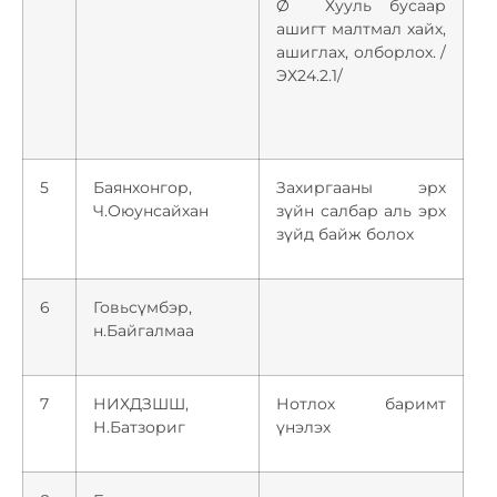
Ø Хууль бусаар
ашигт малтмал хайх,
ашиглах, олборлох. /
ЭХ24.2.1/
5
Баянхонгор,
Захиргааны эрх
Ч.Оюунсайхан
зүйн салбар аль эрх
зүйд байж болох
6
Говьсүмбэр,
н.Байгалмаа
7
НИХДЗШШ,
Нотлох баримт
Н.Батзориг
үнэлэх