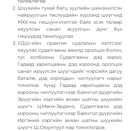
төлөвлөгөө
Шүүхийн тухай багц хуулийн шинэчилсэн
найруулгын төслүүдийн хүрээнд шүүгчид
МХХ-ны гишүүнчлэлтэй байх эсэх талаар
явуулсан санал асуулгын дүнг бүх
гишүүдэд танилцуулах
УДШ-ийн практик судлалын хэлтсээс
явуулах судалгааны ажилд оролцох болон,
тус холбооны Судалгааны дэд хороо,
Гадаад харилцааны дэд хороонд оролцох
санал ирүүлсэн шүүгчдийг нэрсийн дагуу
баталж, дэд хороодын чиглүүлэгч нарыг
томилов. Үүнд: Гадаад харилцааны дэд
хорооны чиглүүлэгчээр Баянгол дүүргийн
Эрүүгийн хэргийн анхан шатны шүүхийн
шүүгч Ц.Мөнх-Эрдэнэ, Судалгааны дэд
хорооны чиглүүлэгчээр Баянгол дүүргийн
Иргэний хэргийн анхан шатны шүүхийн
шүүгч Ш.Оюунтуул нар томилогдов.