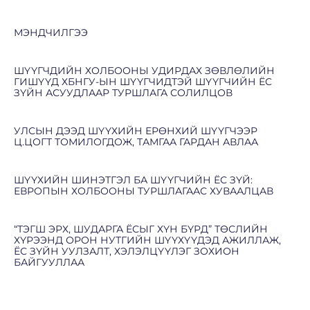
МЭНДЧИЛГЭЭ
ШҮҮГЧДИЙН ХОЛБООНЫ УДИРДАХ ЗӨВЛӨЛИЙН
ГИШҮҮД ХБНГУ-ЫН ШҮҮГЧИДТЭЙ ШҮҮГЧИЙН ЁС
ЗҮЙН АСУУДЛААР ТУРШЛАГА СОЛИЛЦОВ
УЛСЫН ДЭЭД ШҮҮХИЙН ЕРӨНХИЙ ШҮҮГЧЭЭР
Ц.ЦОГТ ТОМИЛОГДОЖ, ТАМГАА ГАРДАН АВЛАА
ШҮҮХИЙН ШИНЭТГЭЛ БА ШҮҮГЧИЙН ЁС ЗҮЙ:
ЕВРОПЫН ХОЛБООНЫ ТУРШЛАГААС ХУВААЛЦАВ
“ТЭГШ ЭРХ, ШУДАРГА ЁСЫГ ХҮН БҮРД” ТӨСЛИЙН
ХҮРЭЭНД ОРОН НУТГИЙН ШҮҮХҮҮДЭД АЖИЛЛАЖ,
ЁС ЗҮЙН УУЛЗАЛТ, ХЭЛЭЛЦҮҮЛЭГ ЗОХИОН
БАЙГУУЛЛАА