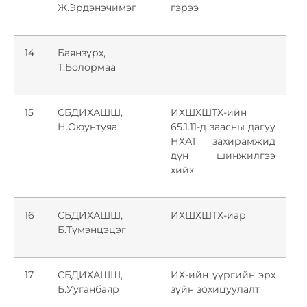
Ж.Эрдэнэчимэг
гэрээ
14
Баянзүрх,
Т.Болормаа
15
СБДИХАШШ,
ИХШХШТХ-ийн
Н.Оюунтуяа
65.1.11-д заасны дагуу
НХАТ захирамжид
дүн шинжилгээ
хийх
16
СБДИХАШШ,
ИХШХШТХ-иар
Б.Түмэнцэцэг
17
СБДИХАШШ,
ИХ-ийн үүргийн эрх
Б.Ууганбаяр
зүйн зохицуулалт