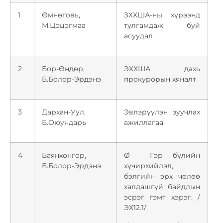
1
Өмнөговь,
ЗХХША-ны хүрээнд
М.Цэцэгмаа
тулгамдаж буй
асуудал
2
Бор-Өндөр,
ЭХХША дахь
Б.Болор-Эрдэнэ
прокурорын хяналт
3
Дархан-Уул,
Эвлэрүүлэн зуучлах
Б.Оюундарь
ажиллагаа
4
Баянхонгор,
Ø Гэр бүлийн
Б.Болор-Эрдэнэ
хүчирхийлэл,
бэлгийн эрх чөлөө
халдашгүй байдлын
эсрэг гэмт хэрэг. /
ЭХ12.1/