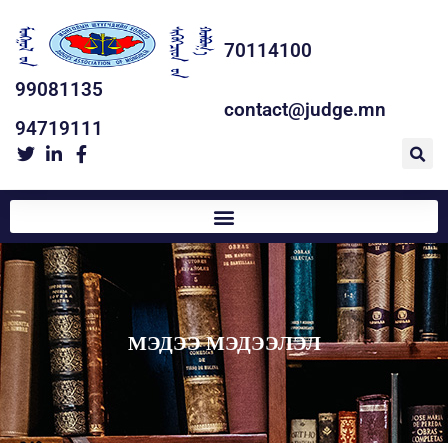
70114100
99081135
contact@judge.mn
94719111
МЭДЭЭ МЭДЭЭЛЭЛ