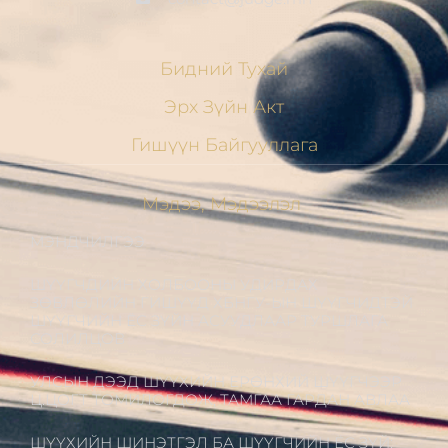
Бидний Тухай
Эрх Зүйн Акт
Гишүүн Байгууллага
Мэдээ, Мэдээлэл
МЭНДЧИЛГЭЭ
ШҮҮГЧДИЙН ХОЛБООНЫ УДИРДАХ
ЗӨВЛӨЛИЙН ГИШҮҮД ХБНГУ-ЫН ШҮҮГЧИДТЭЙ
ШҮҮГЧИЙН ЁС ЗҮЙН АСУУДЛААР ТУРШЛАГА
СОЛИЛЦОВ
УЛСЫН ДЭЭД ШҮҮХИЙН ЕРӨНХИЙ ШҮҮГЧЭЭР
Ц.ЦОГТ ТОМИЛОГДОЖ, ТАМГАА ГАРДАН АВЛАА
ШҮҮХИЙН ШИНЭТГЭЛ БА ШҮҮГЧИЙН ЁС ЗҮЙ: