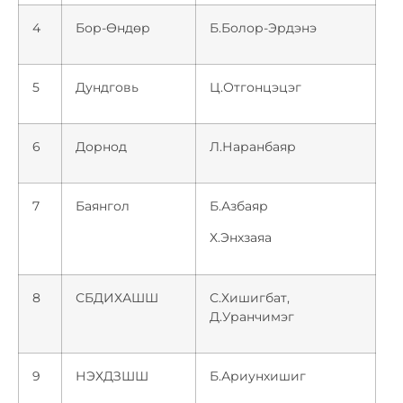
4
Бор-Өндөр
Б.Болор-Эрдэнэ
5
Дундговь
Ц.Отгонцэцэг
6
Дорнод
Л.Наранбаяр
7
Баянгол
Б.Азбаяр
Х.Энхзаяа
8
СБДИХАШШ
С.Хишигбат,
Д.Уранчимэг
9
НЭХДЗШШ
Б.Ариунхишиг