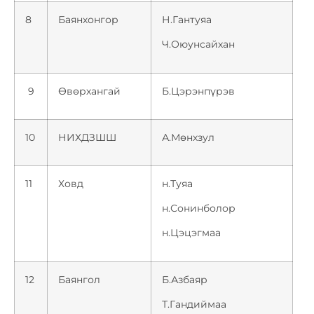
8
Баянхонгор
Н.Гантуяа
Ч.Оюунсайхан
9
Өвөрхангай
Б.Цэрэнпүрэв
10
НИХДЗШШ
А.Мөнхзул
11
Ховд
н.Туяа
н.Сонинболор
н.Цэцэгмаа
12
Баянгол
Б.Азбаяр
Т.Гандиймаа