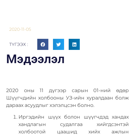
2020-11-05
ТҮГЭЭХ :
Мэдээлэл
2020 оны 11 дүгээр сарын 01-ний өдөр
Шүүгчдийн холбооны УЗ-ийн хуралдаан болж
дараах асуудлыг хэлэлцсэн болно.
Иргэдийн шүүх болон шүүгчдэд хандах
хандлагын судалгаа хийгдсэнтэй
холбоотой цаашид хийх ажлын