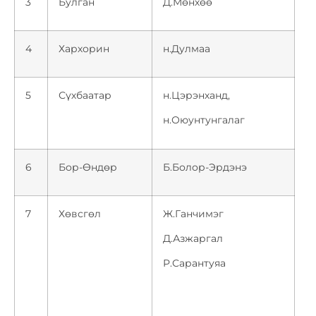
3
Булган
Д.Мөнхөө
4
Хархорин
н.Дулмаа
5
Сүхбаатар
н.Цэрэнханд,
н.Оюунтунгалаг
6
Бор-Өндөр
Б.Болор-Эрдэнэ
7
Хөвсгөл
Ж.Ганчимэг
Д.Азжаргал
Р.Сарантуяа