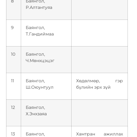
8
Баянгол,
Р.Алтантуяа
9
Баянгол,
Т.Гандиймаа
10
Баянгол,
Ч.Мөнхцэцэг
11
Баянгол,
Хөдөлмөр, гэр
Ш.Оюунтуул
бүлийн эрх зүй
12
Баянгол,
Х.Энхзаяа
13
Баянгол,
Хамтран ажиллах