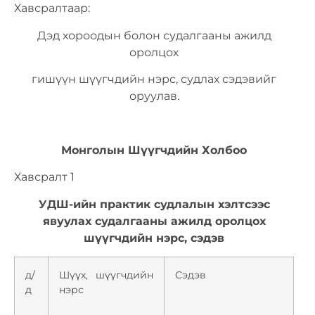
Хавсралтаар:
Дэд хороодын болон судалгааны ажилд
оролцох
гишүүн шүүгчдийн нэрс, судлах сэдэвийг
оруулав.
Монголын Шүүгчдийн Холбоо
Хавсралт 1
УДШ-ийн практик судлалын хэлтсээс
явуулах судалгааны ажилд оролцох
шүүгчдийн нэрс, сэдэв
д/
Шүүх, шүүгчдийн
Сэдэв
д
нэрс