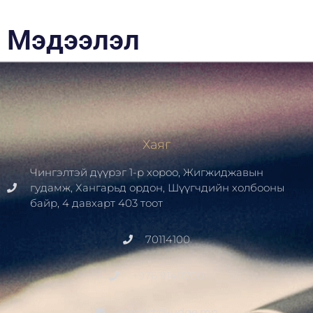
Мэдээлэл
Хаяг
Чингэлтэй дүүрэг 1-р хороо, Жигжиджавын
гудамж, Хангарьд ордон, Шүүгчдийн холбооны
байр, 4 давхарт 403 тоот
70114100
+976 91411700
contact@judge.mn