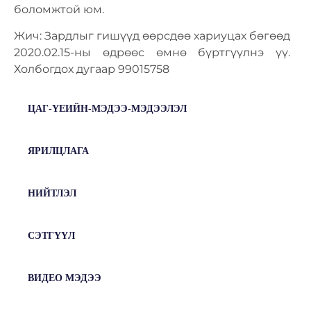
боломжтой юм.
Жич: Зардлыг гишүүд өөрсдөө хариуцах бөгөөд
2020.02.15-ны өдрөөс өмнө бүртгүүлнэ үү.
Холбогдох дугаар 99015758
ЦАГ-ҮЕИЙН-МЭДЭЭ-МЭДЭЭЛЭЛ
ЯРИЛЦЛАГА
НИЙТЛЭЛ
СЭТГҮҮЛ
ВИДЕО МЭДЭЭ