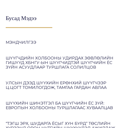
Бусад Мэдээ
МЭНДЧИЛГЭЭ
ШҮҮГЧДИЙН ХОЛБООНЫ УДИРДАХ ЗӨВЛӨЛИЙН
ГИШҮҮД ХБНГУ-ЫН ШҮҮГЧИДТЭЙ ШҮҮГЧИЙН ЁС
ЗҮЙН АСУУДЛААР ТУРШЛАГА СОЛИЛЦОВ
УЛСЫН ДЭЭД ШҮҮХИЙН ЕРӨНХИЙ ШҮҮГЧЭЭР
Ц.ЦОГТ ТОМИЛОГДОЖ, ТАМГАА ГАРДАН АВЛАА
ШҮҮХИЙН ШИНЭТГЭЛ БА ШҮҮГЧИЙН ЁС ЗҮЙ:
ЕВРОПЫН ХОЛБООНЫ ТУРШЛАГААС ХУВААЛЦАВ
“ТЭГШ ЭРХ, ШУДАРГА ЁСЫГ ХҮН БҮРД” ТӨСЛИЙН
ХҮРЭЭНД ОРОН НУТГИЙН ШҮҮХҮҮДЭД АЖИЛЛАЖ,