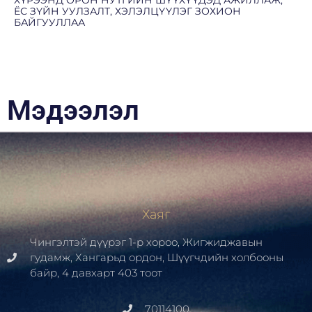
ЁС ЗҮЙН УУЛЗАЛТ, ХЭЛЭЛЦҮҮЛЭГ ЗОХИОН
БАЙГУУЛЛАА
Мэдээлэл
Хаяг
Чингэлтэй дүүрэг 1-р хороо, Жигжиджавын
гудамж, Хангарьд ордон, Шүүгчдийн холбооны
байр, 4 давхарт 403 тоот
70114100