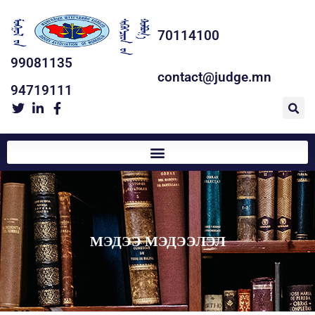
70114100
99081135
contact@judge.mn
94719111
МЭДЭЭ МЭДЭЭЛЭЛ