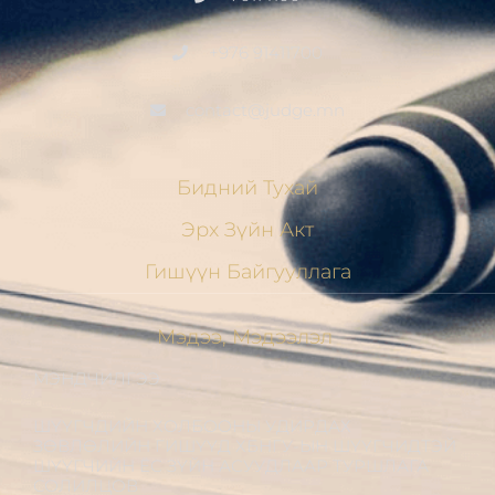
+976 91411700
contact@judge.mn
Бидний Тухай
Эрх Зүйн Акт
Гишүүн Байгууллага
Мэдээ, Мэдээлэл
МЭНДЧИЛГЭЭ
ШҮҮГЧДИЙН ХОЛБООНЫ УДИРДАХ
ЗӨВЛӨЛИЙН ГИШҮҮД ХБНГУ-ЫН ШҮҮГЧИДТЭЙ
ШҮҮГЧИЙН ЁС ЗҮЙН АСУУДЛААР ТУРШЛАГА
СОЛИЛЦОВ