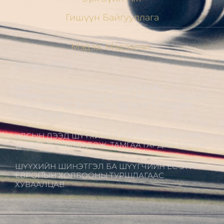
Гишүүн Байгууллага
Мэдээ, Мэдээлэл
МЭНДЧИЛГЭЭ
ШҮҮГЧДИЙН ХОЛБООНЫ УДИРДАХ
ЗӨВЛӨЛИЙН ГИШҮҮД ХБНГУ-ЫН ШҮҮГЧИДТЭЙ
ШҮҮГЧИЙН ЁС ЗҮЙН АСУУДЛААР ТУРШЛАГА
СОЛИЛЦОВ
УЛСЫН ДЭЭД ШҮҮХИЙН ЕРӨНХИЙ ШҮҮГЧЭЭР
Ц.ЦОГТ ТОМИЛОГДОЖ, ТАМГАА ГАРДАН АВЛАА
ШҮҮХИЙН ШИНЭТГЭЛ БА ШҮҮГЧИЙН ЁС ЗҮЙ:
ЕВРОПЫН ХОЛБООНЫ ТУРШЛАГААС
ХУВААЛЦАВ