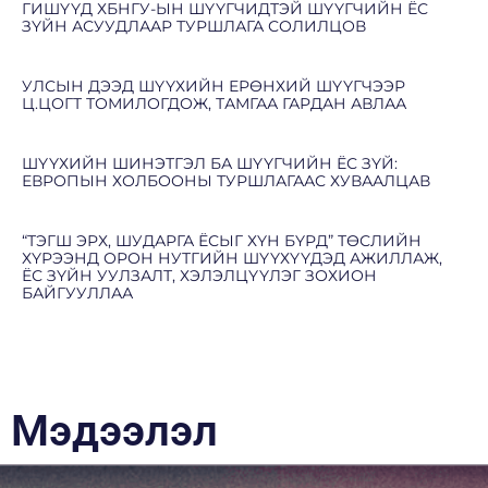
ГИШҮҮД ХБНГУ-ЫН ШҮҮГЧИДТЭЙ ШҮҮГЧИЙН ЁС
ЗҮЙН АСУУДЛААР ТУРШЛАГА СОЛИЛЦОВ
УЛСЫН ДЭЭД ШҮҮХИЙН ЕРӨНХИЙ ШҮҮГЧЭЭР
Ц.ЦОГТ ТОМИЛОГДОЖ, ТАМГАА ГАРДАН АВЛАА
ШҮҮХИЙН ШИНЭТГЭЛ БА ШҮҮГЧИЙН ЁС ЗҮЙ:
ЕВРОПЫН ХОЛБООНЫ ТУРШЛАГААС ХУВААЛЦАВ
“ТЭГШ ЭРХ, ШУДАРГА ЁСЫГ ХҮН БҮРД” ТӨСЛИЙН
ХҮРЭЭНД ОРОН НУТГИЙН ШҮҮХҮҮДЭД АЖИЛЛАЖ,
ЁС ЗҮЙН УУЛЗАЛТ, ХЭЛЭЛЦҮҮЛЭГ ЗОХИОН
БАЙГУУЛЛАА
Мэдээлэл