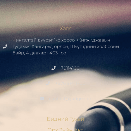
Хаяг
Чингэлтэй дүүрэг 1-р хороо, Жигжиджавын
гудамж, Хангарьд ордон, Шүүгчдийн холбооны
байр, 4 давхарт 403 тоот
70114100
+976 91411700
contact@judge.mn
Бидний Тухай
Эрх Зүйн Акт