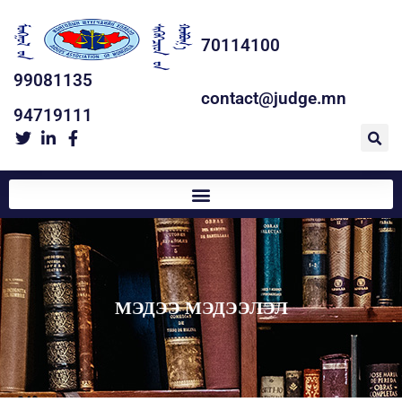
70114100
99081135
contact@judge.mn
94719111
МЭДЭЭ МЭДЭЭЛЭЛ