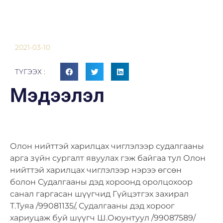
2021-03-10
ТҮГЭЭХ :
Мэдээлэл
Олон нийттэй харилцах чиглэлээр судалгааны
арга зүйн сургалт явуулах гэж байгаа тул Олон
нийттэй харилцах чиглэлээр нэрээ өгсөн
болон Судалгааны дэд хороонд оролцохоор
санал гаргасан шүүгчид Гүйцэтгэх захирал
Т.Туяа /99081135/, Судалгааны дэд хороог
хариуцаж буй шүүгч Ш.Оюунтуул /99087589/