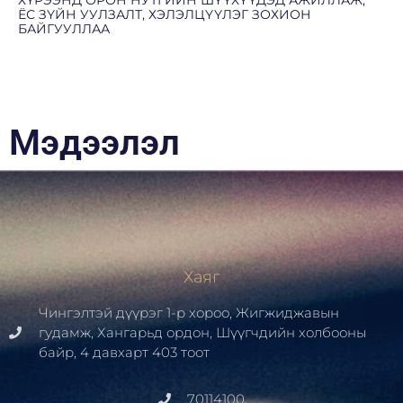
ЁС ЗҮЙН УУЛЗАЛТ, ХЭЛЭЛЦҮҮЛЭГ ЗОХИОН
БАЙГУУЛЛАА
Мэдээлэл
Хаяг
Чингэлтэй дүүрэг 1-р хороо, Жигжиджавын
гудамж, Хангарьд ордон, Шүүгчдийн холбооны
байр, 4 давхарт 403 тоот
70114100