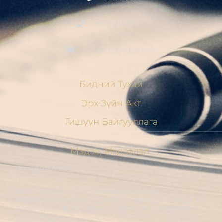
+976 91411700
contact@judge.mn
Бидний Тухай
Эрх Зүйн Акт
Гишүүн Байгууллага
Мэдээ, Мэдээлэл
МЭНДЧИЛГЭЭ
ШҮҮГЧДИЙН ХОЛБООНЫ УДИРДАХ
ЗӨВЛӨЛИЙН ГИШҮҮД ХБНГУ-ЫН ШҮҮГЧИДТЭЙ
ШҮҮГЧИЙН ЁС ЗҮЙН АСУУДЛААР ТУРШЛАГА
СОЛИЛЦОВ