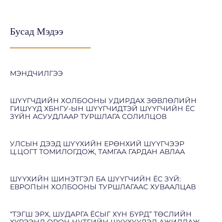
Бусад Мэдээ
МЭНДЧИЛГЭЭ
ШҮҮГЧДИЙН ХОЛБООНЫ УДИРДАХ ЗӨВЛӨЛИЙН
ГИШҮҮД ХБНГУ-ЫН ШҮҮГЧИДТЭЙ ШҮҮГЧИЙН ЁС
ЗҮЙН АСУУДЛААР ТУРШЛАГА СОЛИЛЦОВ
УЛСЫН ДЭЭД ШҮҮХИЙН ЕРӨНХИЙ ШҮҮГЧЭЭР
Ц.ЦОГТ ТОМИЛОГДОЖ, ТАМГАА ГАРДАН АВЛАА
ШҮҮХИЙН ШИНЭТГЭЛ БА ШҮҮГЧИЙН ЁС ЗҮЙ:
ЕВРОПЫН ХОЛБООНЫ ТУРШЛАГААС ХУВААЛЦАВ
“ТЭГШ ЭРХ, ШУДАРГА ЁСЫГ ХҮН БҮРД” ТӨСЛИЙН
ХҮРЭЭНД ОРОН НУТГИЙН ШҮҮХҮҮДЭД АЖИЛЛАЖ,