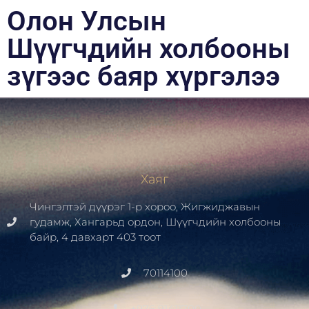
Олон Улсын
Шүүгчдийн холбооны
зүгээс баяр хүргэлээ
Хаяг
Чингэлтэй дүүрэг 1-р хороо, Жигжиджавын
гудамж, Хангарьд ордон, Шүүгчдийн холбооны
байр, 4 давхарт 403 тоот
70114100
+976 91411700