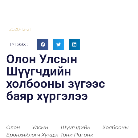
2020-12-21
ТҮГЭЭХ :
Олон Улсын
Шүүгчдийн
холбооны зүгээс
баяр хүргэлээ
Олон Улсын Шүүгчдийн Холбооны
Ерөнхийлөгч
Хүндэт Тони Пагони