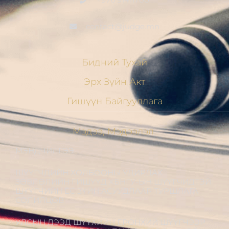
contact@judge.mn
Бидний Тухай
Эрх Зүйн Акт
Гишүүн Байгууллага
Мэдээ, Мэдээлэл
МЭНДЧИЛГЭЭ
ШҮҮГЧДИЙН ХОЛБООНЫ УДИРДАХ
ЗӨВЛӨЛИЙН ГИШҮҮД ХБНГУ-ЫН ШҮҮГЧИДТЭЙ
ШҮҮГЧИЙН ЁС ЗҮЙН АСУУДЛААР ТУРШЛАГА
СОЛИЛЦОВ
УЛСЫН ДЭЭД ШҮҮХИЙН ЕРӨНХИЙ ШҮҮГЧЭЭР