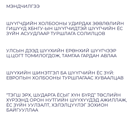
МЭНДЧИЛГЭЭ
ШҮҮГЧДИЙН ХОЛБООНЫ УДИРДАХ ЗӨВЛӨЛИЙН
ГИШҮҮД ХБНГУ-ЫН ШҮҮГЧИДТЭЙ ШҮҮГЧИЙН ЁС
ЗҮЙН АСУУДЛААР ТУРШЛАГА СОЛИЛЦОВ
УЛСЫН ДЭЭД ШҮҮХИЙН ЕРӨНХИЙ ШҮҮГЧЭЭР
Ц.ЦОГТ ТОМИЛОГДОЖ, ТАМГАА ГАРДАН АВЛАА
ШҮҮХИЙН ШИНЭТГЭЛ БА ШҮҮГЧИЙН ЁС ЗҮЙ:
ЕВРОПЫН ХОЛБООНЫ ТУРШЛАГААС ХУВААЛЦАВ
“ТЭГШ ЭРХ, ШУДАРГА ЁСЫГ ХҮН БҮРД” ТӨСЛИЙН
ХҮРЭЭНД ОРОН НУТГИЙН ШҮҮХҮҮДЭД АЖИЛЛАЖ,
ЁС ЗҮЙН УУЛЗАЛТ, ХЭЛЭЛЦҮҮЛЭГ ЗОХИОН
БАЙГУУЛЛАА