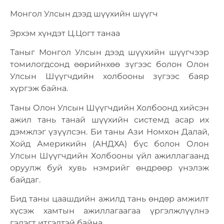
Монгол Улсын дээд шүүхийн шүүгч
Эрхэм хүндэт Ц.Цогт танаа
Таныг Монгол Улсын дээд шүүхийн шүүгчээр
томилогдсонд өөрийнхөө зүгээс болон Олон
Улсын Шүүгчдийн холбооны зүгээс баяр
хүргэж байна.
Таны Олон Улсын Шүүгчдийн Холбоонд хийсэн
ажил тань танай шүүхийн системд асар их
дэмжлэг үзүүлсэн. Би таны Ази Номхон Далай,
Хойд Америкийн (АНДХА) бүс болон Олон
Улсын Шүүгчдийн Холбооны үйл ажиллагаанд
оруулж буй хувь нэмрийг өндрөөр үнэлэж
байдаг.
Бид таны цаашдийн ажилд тань өндөр амжилт
хүсэж хамтын ажиллагаагаа үргэлжлүүлнэ
гэдэгт итгэлтэй байна.