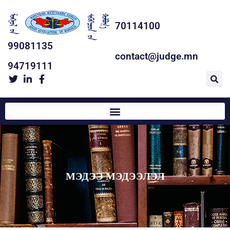
70114100
99081135
contact@judge.mn
94719111
МЭДЭЭ МЭДЭЭЛЭЛ