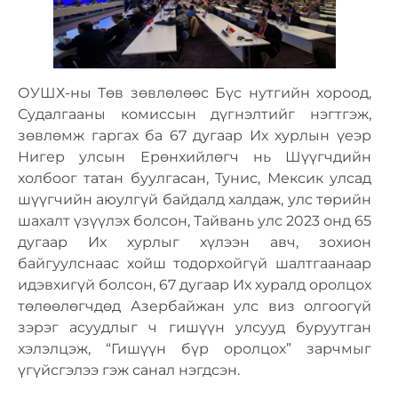
ОУШХ-ны Төв зөвлөлөөс Бүс нутгийн хороод,
Судалгааны комиссын дүгнэлтийг нэгтгэж,
зөвлөмж гаргах ба 67 дугаар Их хурлын үеэр
Нигер улсын Ерөнхийлөгч нь Шүүгчдийн
холбоог татан буулгасан, Тунис, Мексик улсад
шүүгчийн аюулгүй байдалд халдаж, улс төрийн
шахалт үзүүлэх болсон, Тайвань улс 2023 онд 65
дугаар Их хурлыг хүлээн авч, зохион
байгуулснаас хойш тодорхойгүй шалтгаанаар
идэвхигүй болсон, 67 дугаар Их хуралд оролцох
төлөөлөгчдөд Азербайжан улс виз олгоогүй
зэрэг асуудлыг ч гишүүн улсууд буруутган
хэлэлцэж, “Гишүүн бүр оролцох” зарчмыг
үгүйсгэлээ гэж санал нэгдсэн.