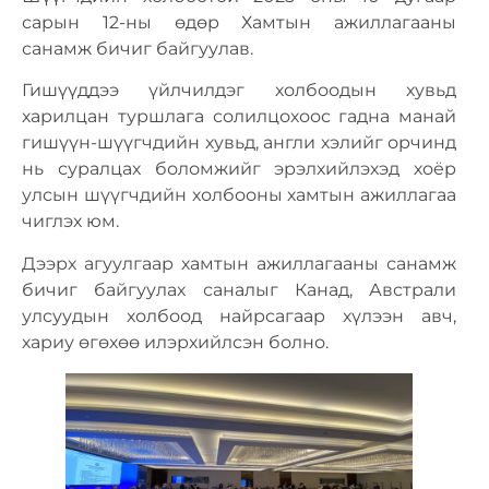
сарын 12-ны өдөр Хамтын ажиллагааны
санамж бичиг байгуулав.
Гишүүддээ үйлчилдэг холбоодын хувьд
харилцан туршлага солилцохоос гадна манай
гишүүн-шүүгчдийн хувьд, англи хэлийг орчинд
нь суралцах боломжийг эрэлхийлэхэд хоёр
улсын шүүгчдийн холбооны хамтын ажиллагаа
чиглэх юм.
Дээрх агуулгаар хамтын ажиллагааны санамж
бичиг байгуулах саналыг Канад, Австрали
улсуудын холбоод найрсагаар хүлээн авч,
хариу өгөхөө илэрхийлсэн болно.