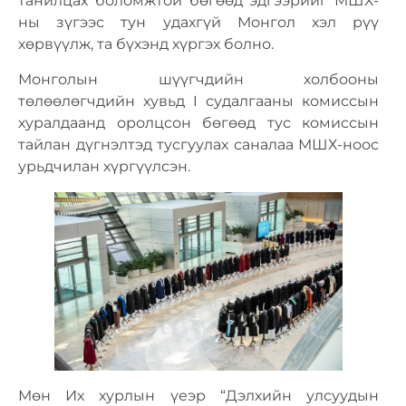
танилцах боломжтой бөгөөд эдгээрийг МШХ-
ны зүгээс тун удахгүй Монгол хэл рүү
хөрвүүлж, та бүхэнд хүргэх болно.
Монголын шүүгчдийн холбооны
төлөөлөгчдийн хувьд I судалгааны комиссын
хуралдаанд оролцсон бөгөөд тус комиссын
тайлан дүгнэлтэд тусгуулах саналаа МШХ-ноос
урьдчилан хүргүүлсэн.
Мөн Их хурлын үеэр “Дэлхийн улсуудын