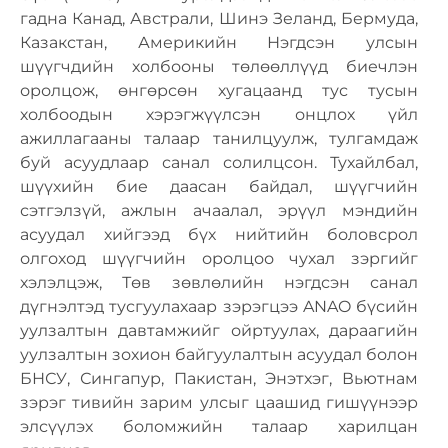
гадна Канад, Австрали, Шинэ Зеланд, Бермуда,
Казакстан, Америкийн Нэгдсэн улсын
шүүгчдийн холбооны төлөөллүүд биечлэн
оролцож, өнгөрсөн хугацаанд тус тусын
холбоодын хэрэгжүүлсэн онцлох үйл
ажиллагааны талаар танилцуулж, тулгамдаж
буй асуудлаар санал солилцсон. Тухайлбал,
шүүхийн бие даасан байдал, шүүгчийн
сэтгэлзүй, ажлын ачаалал, эрүүл мэндийн
асуудал хийгээд бүх нийтийн боловсрол
олгоход шүүгчийн оролцоо чухал зэргийг
хэлэлцэж, Төв зөвлөлийн нэгдсэн санал
дүгнэлтэд тусгуулахаар зэрэгцээ ANAO бүсийн
уулзалтын давтамжийг ойртуулах, дараагийн
уулзалтын зохион байгуулалтын асуудал болон
БНСУ, Сингапур, Пакистан, Энэтхэг, Вьютнам
зэрэг тивийн зарим улсыг цаашид гишүүнээр
элсүүлэх боломжийн талаар харилцан