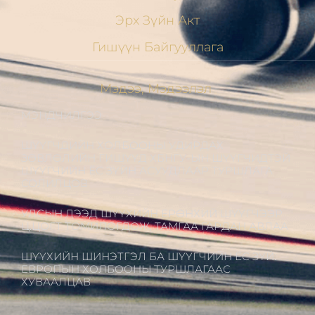
Эрх Зүйн Акт
Гишүүн Байгууллага
Мэдээ, Мэдээлэл
МЭНДЧИЛГЭЭ
ШҮҮГЧДИЙН ХОЛБООНЫ УДИРДАХ
ЗӨВЛӨЛИЙН ГИШҮҮД ХБНГУ-ЫН ШҮҮГЧИДТЭЙ
ШҮҮГЧИЙН ЁС ЗҮЙН АСУУДЛААР ТУРШЛАГА
СОЛИЛЦОВ
УЛСЫН ДЭЭД ШҮҮХИЙН ЕРӨНХИЙ ШҮҮГЧЭЭР
Ц.ЦОГТ ТОМИЛОГДОЖ, ТАМГАА ГАРДАН АВЛАА
ШҮҮХИЙН ШИНЭТГЭЛ БА ШҮҮГЧИЙН ЁС ЗҮЙ:
ЕВРОПЫН ХОЛБООНЫ ТУРШЛАГААС
ХУВААЛЦАВ