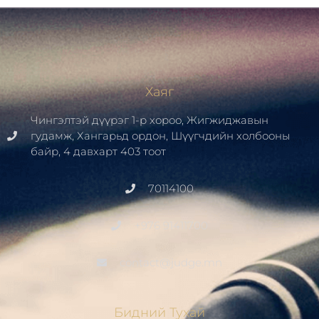
Хаяг
Чингэлтэй дүүрэг 1-р хороо, Жигжиджавын
гудамж, Хангарьд ордон, Шүүгчдийн холбооны
байр, 4 давхарт 403 тоот
70114100
+976 91411700
contact@judge.mn
Бидний Тухай