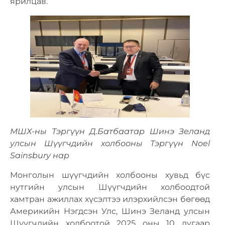
ярилцав.
МШХ-ны Тэргүүн Д.Батбаатар Шинэ Зеланд
улсын Шүүгчдийн холбооны Тэргүүн Noel
Sainsbury нар
Монголын шүүгчдийн холбооны хувьд бүс
нутгийн улсын Шүүгчдийн холбоодтой
хамтран ажиллах хүсэлтээ илэрхийлсэн бөгөөд
Америкийн Нэгдсэн Улс, Шинэ Зеланд улсын
Шүүгчдийн холбоотой 2025 оны 10 дугаар