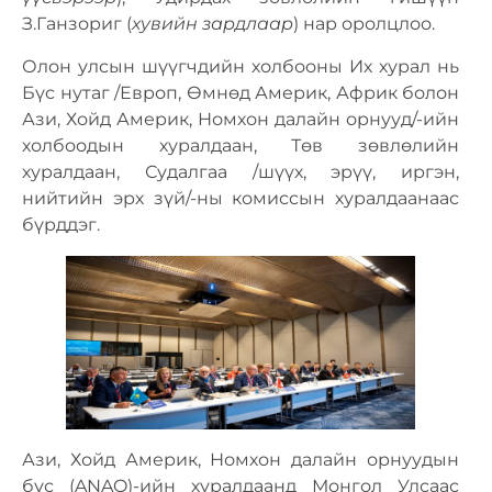
З.Ганзориг (
хувийн зардлаа
р
) нар оролцлоо.
Олон улсын шүүгчдийн холбооны Их хурал нь
Бүс нутаг /Европ, Өмнөд Америк, Африк болон
Ази, Хойд Америк, Номхон далайн орнууд/-ийн
холбоодын хуралдаан, Төв зөвлөлийн
хуралдаан, Судалгаа /шүүх, эрүү, иргэн,
нийтийн эрх зүй/-ны комиссын хуралдаанаас
бүрддэг.
Ази, Хойд Америк, Номхон далайн орнуудын
бүс (ANAO)-ийн хуралдаанд Монгол Улсаас