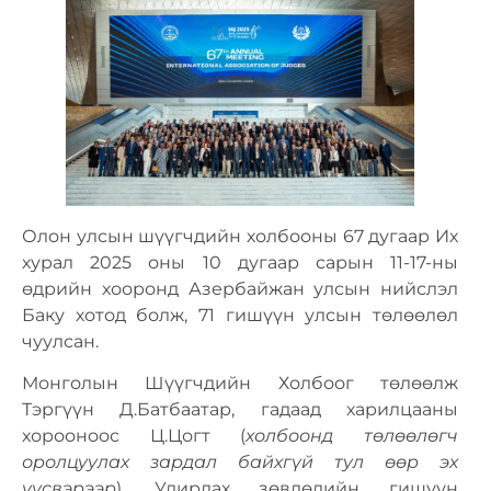
Олон улсын шүүгчдийн холбооны 67 дугаар Их
хурал 2025 оны 10 дугаар сарын 11-17-ны
өдрийн хооронд Азербайжан улсын нийслэл
Баку хотод болж, 71 гишүүн улсын төлөөлөл
чуулсан.
Монголын Шүүгчдийн Холбоог төлөөлж
Тэргүүн Д.Батбаатар, гадаад харилцааны
хорооноос Ц.Цогт (
холбоонд төлөөлөгч
оролцуулах зардал байхгүй тул өөр эх
үүсвэрээр
), Удирдах зөвлөлийн гишүүн