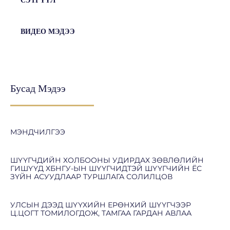
СЭТГҮҮЛ
ВИДЕО МЭДЭЭ
Бусад Мэдээ
МЭНДЧИЛГЭЭ
ШҮҮГЧДИЙН ХОЛБООНЫ УДИРДАХ ЗӨВЛӨЛИЙН
ГИШҮҮД ХБНГУ-ЫН ШҮҮГЧИДТЭЙ ШҮҮГЧИЙН ЁС
ЗҮЙН АСУУДЛААР ТУРШЛАГА СОЛИЛЦОВ
УЛСЫН ДЭЭД ШҮҮХИЙН ЕРӨНХИЙ ШҮҮГЧЭЭР
Ц.ЦОГТ ТОМИЛОГДОЖ, ТАМГАА ГАРДАН АВЛАА