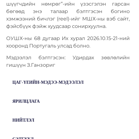
шүүгчдийн нөмрөг”-ийн үзэсгэлэн гарсан
бөгөөд энэ талаар бэлтгэсэн богино
хэмжээний бичлэг (reel)-ийг МШХ-ны вэб сайт,
фэйсбүүк фэйж хуудсаар сонирхуулна.
ОУШХ-ны 68 дугаар Их хурал 2026.10.15-21-ний
хооронд Португаль улсад болно.
Мэдээлэл бэлтгэсэн: Удирдах зөвлөлийн
гишүүн З.Ганзориг
ЦАГ-ҮЕИЙН-МЭДЭЭ-МЭДЭЭЛЭЛ
ЯРИЛЦЛАГА
НИЙТЛЭЛ