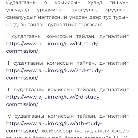
Судалгааны 4 комиссын хувьд гишүүн
улсуудад урьдчилан хүргүүлж, ирүүлсэн
саналуудыг нэгтгэсний үндсэн дээр тус тусын
нэгдсэн тайлан, дүгнэлтийг гаргасан:
I судалгааны комиссын тайлан, дүгнэлтийг
https://www.iaj-uim.org/iuw/1st-study-
commission/
II судалгааны комиссын тайлан, дүгнэлтийг
https://www.iaj-uim.org/iuw/2nd-study-
commission/
III судалгааны комиссын тайлан, дүгнэлтийг
https://www.iaj-uim.org/iuw/3rd-study-
commission/
IV судалгааны комиссын тайлан, дүгнэлтийг
https://www.iaj-uim.org/iuw/4th-study-
commission/
холбоосоор тус тус, англи хэлээр