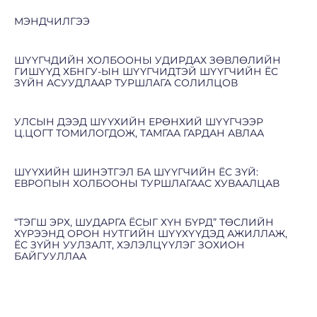
МЭНДЧИЛГЭЭ
ШҮҮГЧДИЙН ХОЛБООНЫ УДИРДАХ ЗӨВЛӨЛИЙН
ГИШҮҮД ХБНГУ-ЫН ШҮҮГЧИДТЭЙ ШҮҮГЧИЙН ЁС
ЗҮЙН АСУУДЛААР ТУРШЛАГА СОЛИЛЦОВ
УЛСЫН ДЭЭД ШҮҮХИЙН ЕРӨНХИЙ ШҮҮГЧЭЭР
Ц.ЦОГТ ТОМИЛОГДОЖ, ТАМГАА ГАРДАН АВЛАА
ШҮҮХИЙН ШИНЭТГЭЛ БА ШҮҮГЧИЙН ЁС ЗҮЙ:
ЕВРОПЫН ХОЛБООНЫ ТУРШЛАГААС ХУВААЛЦАВ
“ТЭГШ ЭРХ, ШУДАРГА ЁСЫГ ХҮН БҮРД” ТӨСЛИЙН
ХҮРЭЭНД ОРОН НУТГИЙН ШҮҮХҮҮДЭД АЖИЛЛАЖ,
ЁС ЗҮЙН УУЛЗАЛТ, ХЭЛЭЛЦҮҮЛЭГ ЗОХИОН
БАЙГУУЛЛАА