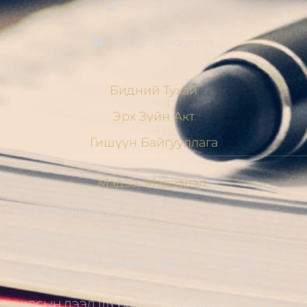
+976 91411700
contact@judge.mn
Бидний Тухай
Эрх Зүйн Акт
Гишүүн Байгууллага
Мэдээ, Мэдээлэл
МЭНДЧИЛГЭЭ
ШҮҮГЧДИЙН ХОЛБООНЫ УДИРДАХ
ЗӨВЛӨЛИЙН ГИШҮҮД ХБНГУ-ЫН ШҮҮГЧИДТЭЙ
ШҮҮГЧИЙН ЁС ЗҮЙН АСУУДЛААР ТУРШЛАГА
СОЛИЛЦОВ
УЛСЫН ДЭЭД ШҮҮХИЙН ЕРӨНХИЙ ШҮҮГЧЭЭР