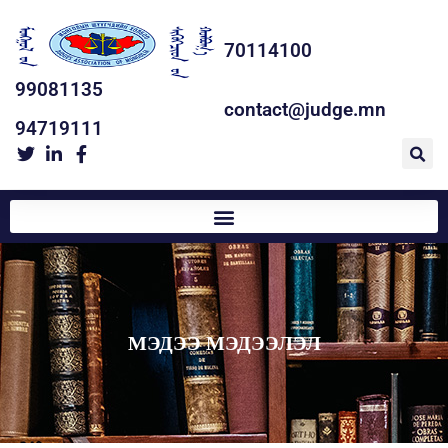
70114100
99081135
contact@judge.mn
94719111
МЭДЭЭ МЭДЭЭЛЭЛ