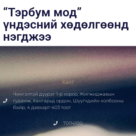
“Тэрбум мод”
үндэсний хөдөлгөөнд
нэгджээ
Хаяг
Чингэлтэй дүүрэг 1-р хороо, Жигжиджавын
гудамж, Хангарьд ордон, Шүүгчдийн холбооны
байр, 4 давхарт 403 тоот
70114100