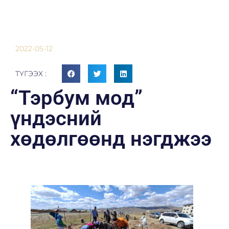
2022-05-12
ТҮГЭЭХ :
“Тэрбум мод”
үндэсний
хөдөлгөөнд нэгджээ