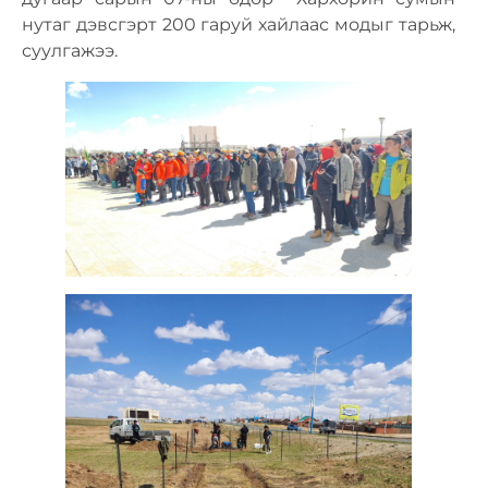
нутаг дэвсгэрт 200 гаруй хайлаас модыг тарьж,
суулгажээ.