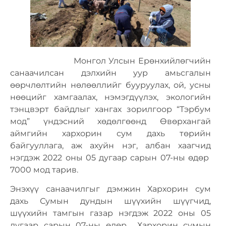
Монгол Улсын Ерөнхийлөгчийн
санаачилсан дэлхийн уур амьсгалын
өөрчлөлтийн нөлөөллийг бууруулах, ой, усны
нөөцийг хамгаалах, нэмэгдүүлэх, экологийн
тэнцвэрт байдлыг хангах зорилгоор “Тэрбум
мод” үндэсний хөдөлгөөнд Өвөрхангай
аймгийн хархорин сум дахь төрийн
байгууллага, аж ахуйн нэг, албан хаагчид
нэгдэж 2022 оны 05 дугаар сарын 07-ны өдөр
7000 мод тарив.
Энэхүү санаачилгыг дэмжин Хархорин сум
дахь Сумын дундын шүүхийн шүүгчид,
шүүхийн тамгын газар нэгдэж 2022 оны 05
дугаар сарын 07-ны өдөр Хархорин сумын