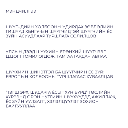
МЭНДЧИЛГЭЭ
ШҮҮГЧДИЙН ХОЛБООНЫ УДИРДАХ ЗӨВЛӨЛИЙН
ГИШҮҮД ХБНГУ-ЫН ШҮҮГЧИДТЭЙ ШҮҮГЧИЙН ЁС
ЗҮЙН АСУУДЛААР ТУРШЛАГА СОЛИЛЦОВ
УЛСЫН ДЭЭД ШҮҮХИЙН ЕРӨНХИЙ ШҮҮГЧЭЭР
Ц.ЦОГТ ТОМИЛОГДОЖ, ТАМГАА ГАРДАН АВЛАА
ШҮҮХИЙН ШИНЭТГЭЛ БА ШҮҮГЧИЙН ЁС ЗҮЙ:
ЕВРОПЫН ХОЛБООНЫ ТУРШЛАГААС ХУВААЛЦАВ
“ТЭГШ ЭРХ, ШУДАРГА ЁСЫГ ХҮН БҮРД” ТӨСЛИЙН
ХҮРЭЭНД ОРОН НУТГИЙН ШҮҮХҮҮДЭД АЖИЛЛАЖ,
ЁС ЗҮЙН УУЛЗАЛТ, ХЭЛЭЛЦҮҮЛЭГ ЗОХИОН
БАЙГУУЛЛАА