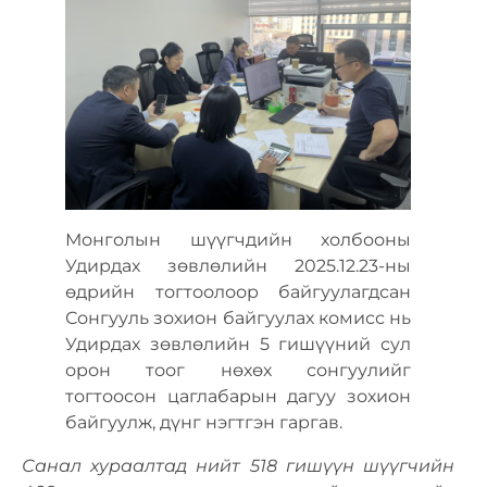
Монголын шүүгчдийн холбооны
Удирдах зөвлөлийн 2025.12.23-ны
өдрийн тогтоолоор байгуулагдсан
Сонгууль зохион байгуулах комисс нь
Удирдах зөвлөлийн 5 гишүүний сул
орон тоог нөхөх сонгуулийг
тогтоосон цаглабарын дагуу зохион
байгуулж, дүнг нэгтгэн гаргав.
Санал хураалтад нийт 518 гишүүн шүүгчийн