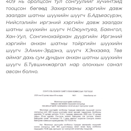
409 нь оролцсон тул сонгуулийг хүчинтэйд
тооцсон бөгөөд Захиргааны хэргийн давж
заалдах шатны шүүхийн шүүгч Б.Адъяасүрэн,
Нийслэлийн иргэний хэргийн давж заалдах
шатны шүүхийн шүүгч Н.Оюунтуяа, Баянгол,
Хан-Уул, Сонгинохайрхан дүүргийн Иргэний
хэргийн анхан шатны тойргийн шүүхийн
шүүгч Э.Амин-Эрдэнэ, шүүгч Х.Энхзаяа, Төв
аймаг дахь сум дундын анхан шатны шүүхийн
шүүгч Б.Түвшинжаргал нар олонхын санал
авсан болно.