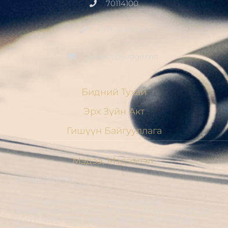
70114100
+976 91411700
contact@judge.mn
Бидний Тухай
Эрх Зүйн Акт
Гишүүн Байгууллага
Мэдээ, Мэдээлэл
МЭНДЧИЛГЭЭ
ШҮҮГЧДИЙН ХОЛБООНЫ УДИРДАХ
ЗӨВЛӨЛИЙН ГИШҮҮД ХБНГУ-ЫН ШҮҮГЧИДТЭЙ
ШҮҮГЧИЙН ЁС ЗҮЙН АСУУДЛААР ТУРШЛАГА