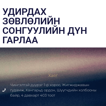
УДИРДАХ
ЗӨВЛӨЛИЙН
СОНГУУЛИЙН ДҮН
ГАРЛАА
Хаяг
Чингэлтэй дүүрэг 1-р хороо, Жигжиджавын
гудамж, Хангарьд ордон, Шүүгчдийн холбооны
байр, 4 давхарт 403 тоот