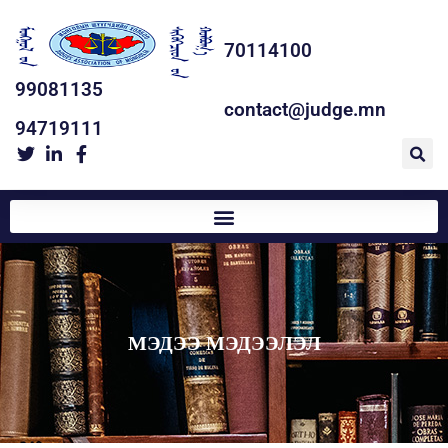
70114100
99081135
contact@judge.mn
94719111
МЭДЭЭ МЭДЭЭЛЭЛ