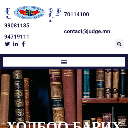
70114100
99081135
contact@judge.mn
94719111
ХОЛБОО БАРИХ