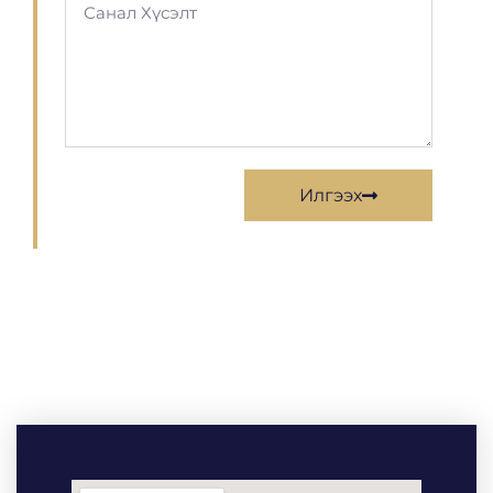
Илгээх