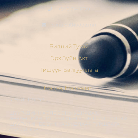
+976 91411700
contact@judge.mn
Бидний Тухай
Эрх Зүйн Акт
Гишүүн Байгууллага
Мэдээ, Мэдээлэл
МЭНДЧИЛГЭЭ
ШҮҮГЧДИЙН ХОЛБООНЫ УДИРДАХ
ЗӨВЛӨЛИЙН ГИШҮҮД ХБНГУ-ЫН ШҮҮГЧИДТЭЙ
ШҮҮГЧИЙН ЁС ЗҮЙН АСУУДЛААР ТУРШЛАГА
СОЛИЛЦОВ