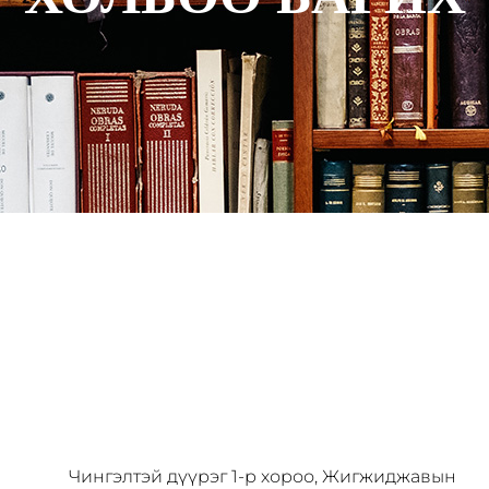
БИДЭНТЭЙ
ХОЛБОГДОХ
Чингэлтэй дүүрэг 1-р хороо, Жигжиджавын