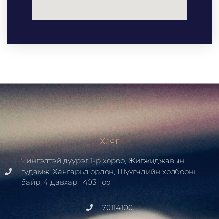
Хаяг
Чингэлтэй дүүрэг 1-р хороо, Жигжиджавын
гудамж, Хангарьд ордон, Шүүгчдийн холбооны
байр, 4 давхарт 403 тоот
70114100