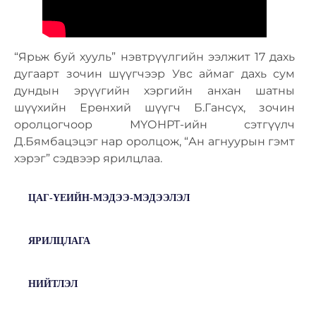
“Ярьж буй хууль” нэвтрүүлгийн ээлжит 17 дахь
дугаарт зочин шүүгчээр Увс аймаг дахь сум
дундын эрүүгийн хэргийн анхан шатны
шүүхийн Ерөнхий шүүгч Б.Гансүх, зочин
оролцогчоор МҮОНРТ-ийн сэтгүүлч
Д.Бямбацэцэг нар оролцож, “Ан агнуурын гэмт
хэрэг” сэдвээр ярилцлаа.
ЦАГ-ҮЕИЙН-МЭДЭЭ-МЭДЭЭЛЭЛ
ЯРИЛЦЛАГА
НИЙТЛЭЛ