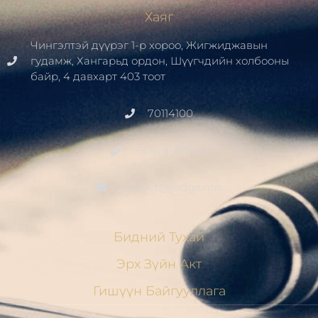
Хаяг
Чингэлтэй дүүрэг 1-р хороо, Жигжиджавын
гудамж, Хангарьд ордон, Шүүгчдийн холбооны
байр, 4 давхарт 403 тоот
70114100
+976 91411700
contact@judge.mn
Бидний Тухай
Эрх Зүйн Акт
Гишүүн Байгууллага