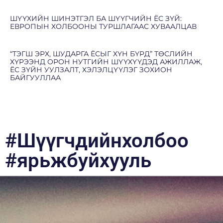
ШҮҮХИЙН ШИНЭТГЭЛ БА ШҮҮГЧИЙН ЁС ЗҮЙ:
ЕВРОПЫН ХОЛБООНЫ ТУРШЛАГААС ХУВААЛЦАВ
“ТЭГШ ЭРХ, ШУДАРГА ЁСЫГ ХҮН БҮРД” ТӨСЛИЙН
ХҮРЭЭНД ОРОН НУТГИЙН ШҮҮХҮҮДЭД АЖИЛЛАЖ,
ЁС ЗҮЙН УУЛЗАЛТ, ХЭЛЭЛЦҮҮЛЭГ ЗОХИОН
БАЙГУУЛЛАА
#Шүүгчдийнхолбоо
#ярьжбуйхууль