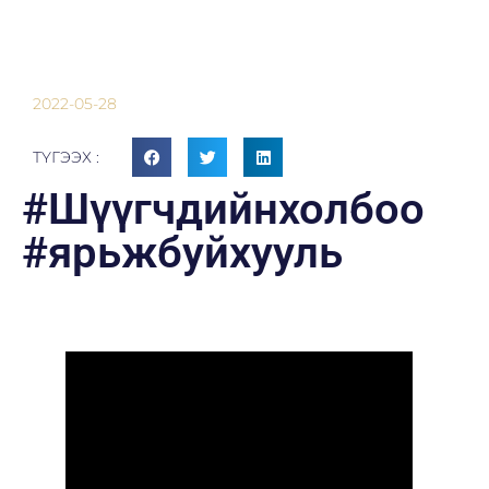
2022-05-28
ТҮГЭЭХ :
#Шүүгчдийнхолбоо
#ярьжбуйхууль