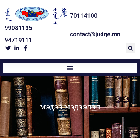
70114100
99081135
contact@judge.mn
94719111
МЭДЭЭ МЭДЭЭЛЭЛ