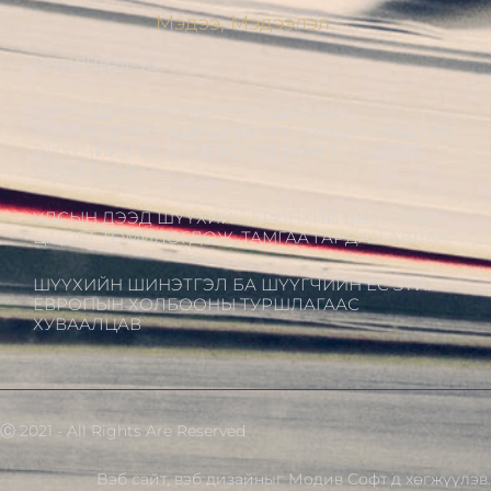
Мэдээ, Мэдээлэл
МЭНДЧИЛГЭЭ
ШҮҮГЧДИЙН ХОЛБООНЫ УДИРДАХ
ЗӨВЛӨЛИЙН ГИШҮҮД ХБНГУ-ЫН ШҮҮГЧИДТЭЙ
ШҮҮГЧИЙН ЁС ЗҮЙН АСУУДЛААР ТУРШЛАГА
СОЛИЛЦОВ
УЛСЫН ДЭЭД ШҮҮХИЙН ЕРӨНХИЙ ШҮҮГЧЭЭР
Ц.ЦОГТ ТОМИЛОГДОЖ, ТАМГАА ГАРДАН АВЛАА
ШҮҮХИЙН ШИНЭТГЭЛ БА ШҮҮГЧИЙН ЁС ЗҮЙ:
ЕВРОПЫН ХОЛБООНЫ ТУРШЛАГААС
ХУВААЛЦАВ
Ⓒ 2021 - All Rights Are Reserved
Вэб сайт
,
вэб дизайн
ыг
Модив Софт
д хөгжүүлэв.