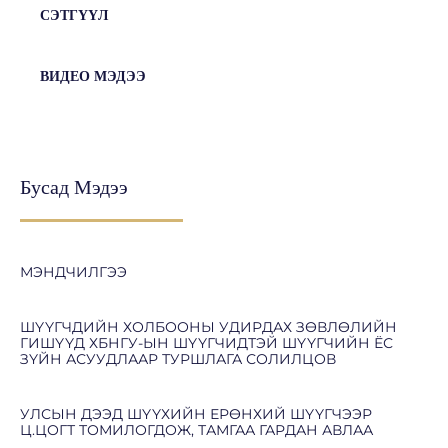
СЭТГҮҮЛ
ВИДЕО МЭДЭЭ
Бусад Мэдээ
МЭНДЧИЛГЭЭ
ШҮҮГЧДИЙН ХОЛБООНЫ УДИРДАХ ЗӨВЛӨЛИЙН
ГИШҮҮД ХБНГУ-ЫН ШҮҮГЧИДТЭЙ ШҮҮГЧИЙН ЁС
ЗҮЙН АСУУДЛААР ТУРШЛАГА СОЛИЛЦОВ
УЛСЫН ДЭЭД ШҮҮХИЙН ЕРӨНХИЙ ШҮҮГЧЭЭР
Ц.ЦОГТ ТОМИЛОГДОЖ, ТАМГАА ГАРДАН АВЛАА