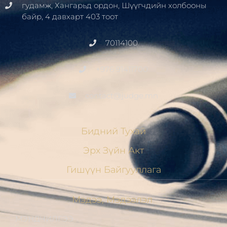
гудамж, Хангарьд ордон, Шүүгчдийн холбооны
байр, 4 давхарт 403 тоот
70114100
+976 91411700
contact@judge.mn
Бидний Тухай
Эрх Зүйн Акт
Гишүүн Байгууллага
Мэдээ, Мэдээлэл
МЭНДЧИЛГЭЭ