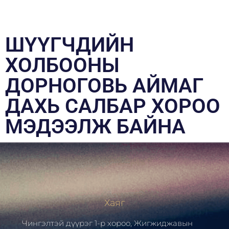
ШҮҮГЧДИЙН
ХОЛБООНЫ
ДОРНОГОВЬ АЙМАГ
ДАХЬ САЛБАР ХОРОО
МЭДЭЭЛЖ БАЙНА
Хаяг
Чингэлтэй дүүрэг 1-р хороо, Жигжиджавын