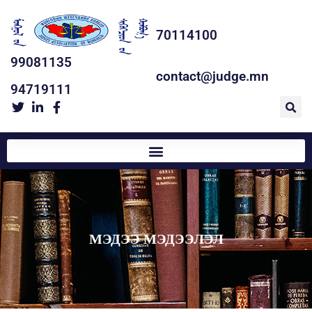
70114100
99081135
contact@judge.mn
94719111
МЭДЭЭ МЭДЭЭЛЭЛ