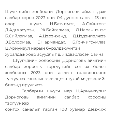
Шүүгчдийн холбооны Дорноговь аймаг дахь
салбар хороо 2023 оны 04 дүгээр сарын 13-ны
өдөр шүүгч Н.Батчимэг, А.Сайнтөгс,
Д.Адъяасүрэн, Ж.Байгалмаа, Д.Наранцэцэг,
Б.Сийлэгмаа, А.Цэрэнханд, Д.Цэдэнпэлжээ,
Э.Болормаа, Б.Нармандах, Б.Гончигсумлаа,
Ц.Ариунзул нарын бүрэлдэхүүнтэй
хуралдаж хоёр асуудлыг шийдвэрлэсэн байна.
Шүүгчдийн холбооны Дорноговь аймгийн
салбар хорооны тэргүүнийг сонгох болон
холбооны 2023 оны ажлын төлөвлөгөөнд
тусгуулах саналыг хэлэлцсэн тухай мэдээллийг
бидэнд ирүүлжээ.
Салбарын шүүгч нар Ц.Ариунзулыг
Дорноговь аймгийн салбар хорооны
тэргүүнээр
сонгох саналыг гарган 100 хувиар дэмжиж,