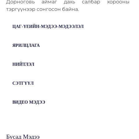
Дорноговь аймаг дахь салбар хорооны
тэргүүнээр сонгосон байна.
ЦАГ-ҮЕИЙН-МЭДЭЭ-МЭДЭЭЛЭЛ
ЯРИЛЦЛАГА
НИЙТЛЭЛ
СЭТГҮҮЛ
ВИДЕО МЭДЭЭ
Бусад Мэдээ