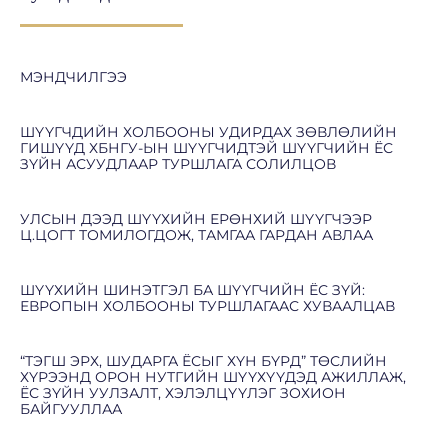
МЭНДЧИЛГЭЭ
ШҮҮГЧДИЙН ХОЛБООНЫ УДИРДАХ ЗӨВЛӨЛИЙН
ГИШҮҮД ХБНГУ-ЫН ШҮҮГЧИДТЭЙ ШҮҮГЧИЙН ЁС
ЗҮЙН АСУУДЛААР ТУРШЛАГА СОЛИЛЦОВ
УЛСЫН ДЭЭД ШҮҮХИЙН ЕРӨНХИЙ ШҮҮГЧЭЭР
Ц.ЦОГТ ТОМИЛОГДОЖ, ТАМГАА ГАРДАН АВЛАА
ШҮҮХИЙН ШИНЭТГЭЛ БА ШҮҮГЧИЙН ЁС ЗҮЙ:
ЕВРОПЫН ХОЛБООНЫ ТУРШЛАГААС ХУВААЛЦАВ
“ТЭГШ ЭРХ, ШУДАРГА ЁСЫГ ХҮН БҮРД” ТӨСЛИЙН
ХҮРЭЭНД ОРОН НУТГИЙН ШҮҮХҮҮДЭД АЖИЛЛАЖ,
ЁС ЗҮЙН УУЛЗАЛТ, ХЭЛЭЛЦҮҮЛЭГ ЗОХИОН
БАЙГУУЛЛАА