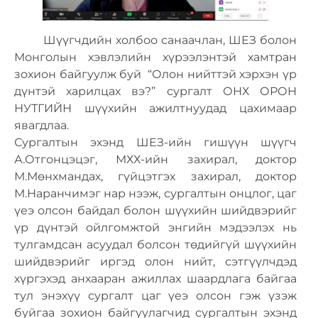
Шүүгчдийн холбоо санаачлан, ШЕЗ болон
Монголын хэвлэлийн хүрээлэнтэй хамтран
зохион байгуулж буй “Олон нийттэй хэрхэн үр
дүнтэй харилцах вэ?” сургалт ОНХ ОРОН
НУТГИЙН шүүхийн ажилтнуудад цахимаар
явагдлаа.
Сургалтын эхэнд ШЕЗ-ийн гишүүн шүүгч
А.Отгонцэцэг, МХХ-ийн захирал, доктор
М.Мөнхмандах, гүйцэтгэх захирал, доктор
М.Наранчимэг нар нээж, сургалтын онцлог, цаг
үеэ олсон байдал болон шүүхийн шийдвэрийг
үр дүнтэй ойлгомжтой энгийн мэдээлэх нь
тулгамдсан асуудал болсон төдийгүй шүүхийн
шийдвэрийг иргэд олон нийт, сэтгүүлчдэд
хүргэхэд анхааран ажиллах шаардлага байгаа
тул энэхүү сургалт цаг үеэ олсон гэж үзэж
буйгаа зохион байгуулагчид сургалтын эхэнд