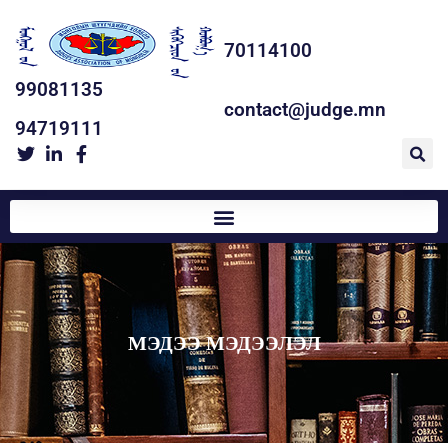
70114100
99081135
contact@judge.mn
94719111
МЭДЭЭ МЭДЭЭЛЭЛ