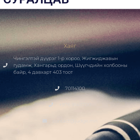
Хаяг
Чингэлтэй дүүрэг 1-р хороо, Жигжиджавын
гудамж, Хангарьд ордон, Шүүгчдийн холбооны
байр, 4 давхарт 403 тоот
70114100
+976 91411700
contact@judge.mn