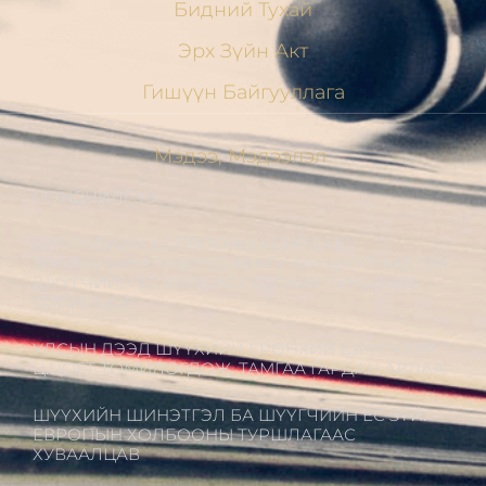
Бидний Тухай
Эрх Зүйн Акт
Гишүүн Байгууллага
Мэдээ, Мэдээлэл
МЭНДЧИЛГЭЭ
ШҮҮГЧДИЙН ХОЛБООНЫ УДИРДАХ
ЗӨВЛӨЛИЙН ГИШҮҮД ХБНГУ-ЫН ШҮҮГЧИДТЭЙ
ШҮҮГЧИЙН ЁС ЗҮЙН АСУУДЛААР ТУРШЛАГА
СОЛИЛЦОВ
УЛСЫН ДЭЭД ШҮҮХИЙН ЕРӨНХИЙ ШҮҮГЧЭЭР
Ц.ЦОГТ ТОМИЛОГДОЖ, ТАМГАА ГАРДАН АВЛАА
ШҮҮХИЙН ШИНЭТГЭЛ БА ШҮҮГЧИЙН ЁС ЗҮЙ:
ЕВРОПЫН ХОЛБООНЫ ТУРШЛАГААС
ХУВААЛЦАВ