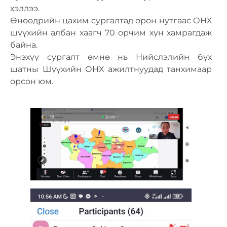
хэллээ.
Өнөөдрийн цахим сургалтад орон нутгаас ОНХ
шүүхийн албан хаагч 70 орчим хүн хамрагдаж
байна.
Энэхүү сургалт өмнө нь Нийслэлийн бүх
шатны Шүүхийн ОНХ ажилтнуудад танхимаар
орсон юм.