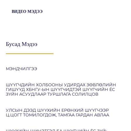
ВИДЕО МЭДЭЭ
Бусад Мэдээ
МЭНДЧИЛГЭЭ
ШҮҮГЧДИЙН ХОЛБООНЫ УДИРДАХ ЗӨВЛӨЛИЙН
ГИШҮҮД ХБНГУ-ЫН ШҮҮГЧИДТЭЙ ШҮҮГЧИЙН ЁС
ЗҮЙН АСУУДЛААР ТУРШЛАГА СОЛИЛЦОВ
УЛСЫН ДЭЭД ШҮҮХИЙН ЕРӨНХИЙ ШҮҮГЧЭЭР
Ц.ЦОГТ ТОМИЛОГДОЖ, ТАМГАА ГАРДАН АВЛАА
ШҮҮХИЙН ШИНЭТГЭЛ БА ШҮҮГЧИЙН ЁС ЗҮЙ: