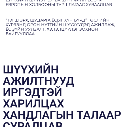
ЕВРОПЫН ХОЛБООНЫ ТУРШЛАГААС ХУВААЛЦАВ
“ТЭГШ ЭРХ, ШУДАРГА ЁСЫГ ХҮН БҮРД” ТӨСЛИЙН
ХҮРЭЭНД ОРОН НУТГИЙН ШҮҮХҮҮДЭД АЖИЛЛАЖ,
ЁС ЗҮЙН УУЛЗАЛТ, ХЭЛЭЛЦҮҮЛЭГ ЗОХИОН
БАЙГУУЛЛАА
ШҮҮХИЙН
АЖИЛТНУУД
ИРГЭДТЭЙ
ХАРИЛЦАХ
ХАНДЛАГЫН ТАЛААР
СУРАЛЦАВ