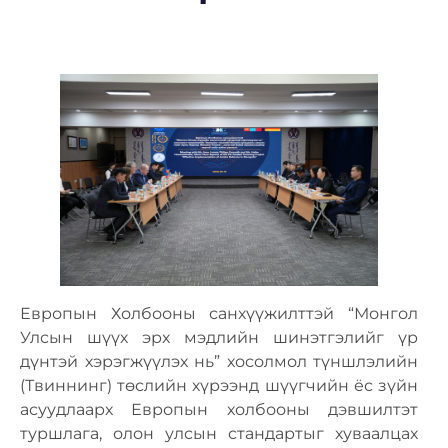
Европын Холбооны санхүүжилттэй “Монгол
Улсын шүүх эрх мэдлийн шинэтгэлийг үр
дүнтэй хэрэгжүүлэх нь” хосолмол түншлэлийн
(Твиннинг) төслийн хүрээнд шүүгчийн ёс зүйн
асуудлаарх Европын холбооны дэвшилтэт
туршлага, олон улсын стандартыг хуваалцах