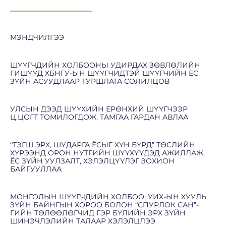
МЭНДЧИЛГЭЭ
ШҮҮГЧДИЙН ХОЛБООНЫ УДИРДАХ ЗӨВЛӨЛИЙН
ГИШҮҮД ХБНГУ-ЫН ШҮҮГЧИДТЭЙ ШҮҮГЧИЙН ЁС
ЗҮЙН АСУУДЛААР ТУРШЛАГА СОЛИЛЦОВ
УЛСЫН ДЭЭД ШҮҮХИЙН ЕРӨНХИЙ ШҮҮГЧЭЭР
Ц.ЦОГТ ТОМИЛОГДОЖ, ТАМГАА ГАРДАН АВЛАА
“ТЭГШ ЭРХ, ШУДАРГА ЁСЫГ ХҮН БҮРД” ТӨСЛИЙН
ХҮРЭЭНД ОРОН НУТГИЙН ШҮҮХҮҮДЭД АЖИЛЛАЖ,
ЁС ЗҮЙН УУЛЗАЛТ, ХЭЛЭЛЦҮҮЛЭГ ЗОХИОН
БАЙГУУЛЛАА
МОНГОЛЫН ШҮҮГЧДИЙН ХОЛБОО, УИХ-ЫН ХУУЛЬ
ЗҮЙН БАЙНГЫН ХОРОО БОЛОН “СПУРЛОК САН”-
ГИЙН ТӨЛӨӨЛӨГЧИД ГЭР БҮЛИЙН ЭРХ ЗҮЙН
ШИНЭЧЛЭЛИЙН ТАЛААР ХЭЛЭЛЦЛЭЭ