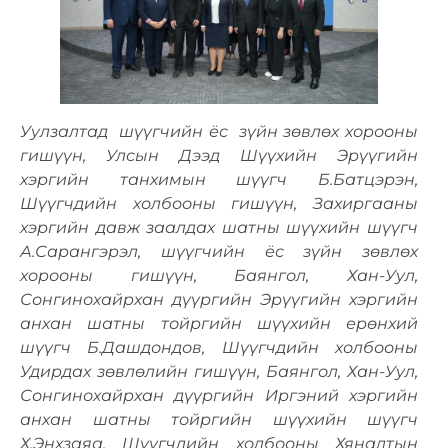
Уулзалтад шүүгчийн ёс зүйн зөвлөх хорооны
гишүүн, Улсын Дээд Шүүхийн Эрүүгийн
хэргийн танхимын шүүгч Б.Батцэрэн,
Шүүгчдийн холбооны гишүүн, Захиргааны
хэргийн давж заалдах шатны шүүхийн шүүгч
А.Сарангэрэл, шүүгчийн ёс зүйн зөвлөх
хорооны гишүүн, Баянгол, Хан-Уул,
Сонгинохайрхан дүүргийн Эрүүгийн хэргийн
анхан шатны тойргийн шүүхийн ерөнхий
шүүгч Б.Дашдондов, Шүүгчдийн холбооны
Удирдах зөвлөлийн гишүүн, Баянгол, Хан-Уул,
Сонгинохайрхан дүүргийн Иргэний хэргийн
анхан шатны тойргийн шүүхийн шүүгч
Х.Энхзаяа, Шүүгчдийн холбооны Хяналтын