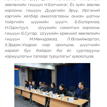
зөвлөлийн гишүүн Н.Батчимэг, Ёс зүйн зөвлөх
хорооны гишүүн, Дүүргийн Эрүү, Иргэний
хэргийн хялбар ажиллагааны анхан шатны
тойргийн шүүхийн шүүгч Б.Болормаа,
Н.Одонтуул, Шүүхийн сахилгын хорооны
гишүүн Б.Сугар, Шүүхийн ерөнхий зөвлөлийн
гишүүн М.Мөнхдаваа, Л.Өлзийжаргал,
Х.Эрдэм-Ундрах нар оролцож, шүүгчийн
хараат бус байдал ба ёс суртахууны
хариуцлагын талаар туршлагыг хуваалцав.