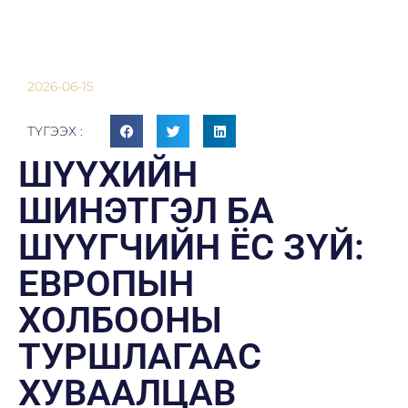
2026-06-15
ТҮГЭЭХ :
ШҮҮХИЙН
ШИНЭТГЭЛ БА
ШҮҮГЧИЙН ЁС ЗҮЙ:
ЕВРОПЫН
ХОЛБООНЫ
ТУРШЛАГААС
ХУВААЛЦАВ