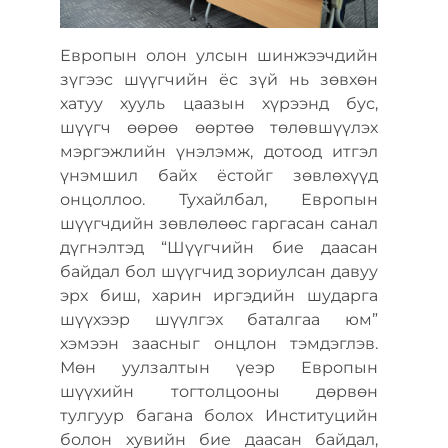
Европын олон улсын шинжээчдийн
зүгээс шүүгчийн ёс зүй нь зөвхөн
хатуу хууль цаазын хүрээнд бус,
шүүгч өөрөө өөртөө төлөвшүүлэх
мэргэжлийн үнэлэмж, дотоод итгэл
үнэмшил байх ёстойг зөвлөхүүд
онцоллоо. Тухайлбал, Европын
шүүгчдийн зөвлөлөөс гаргасан санал
дүгнэлтэд “Шүүгчийн бие даасан
байдал бол шүүгчид зориулсан давуу
эрх биш, харин иргэдийн шударга
шүүхээр шүүлгэх баталгаа юм”
хэмээн заасныг онцлон тэмдэглэв.
Мөн уулзалтын үеэр Европын
шүүхийн тогтолцооны дөрвөн
тулгуур багана болох Институцийн
болон хувийн бие даасан байдал,