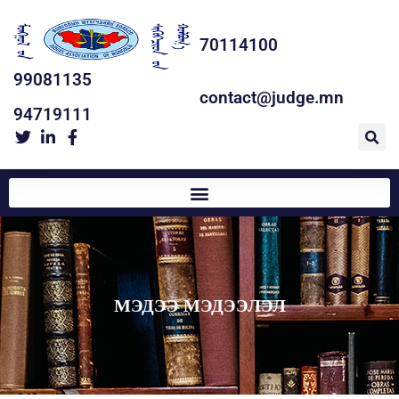
70114100
99081135
contact@judge.mn
94719111
МЭДЭЭ МЭДЭЭЛЭЛ