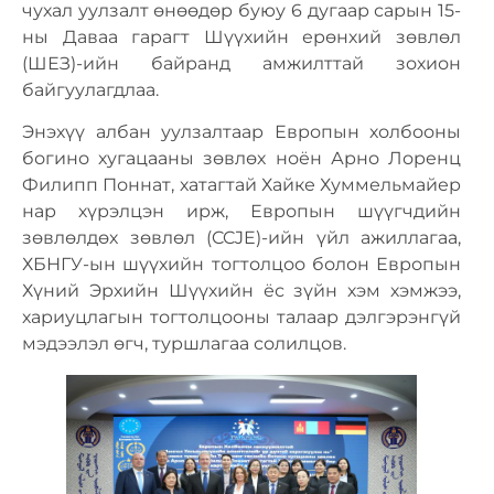
чухал уулзалт өнөөдөр буюу 6 дугаар сарын 15-
ны Даваа гарагт Шүүхийн ерөнхий зөвлөл
(ШЕЗ)-ийн байранд амжилттай зохион
байгуулагдлаа.
Энэхүү албан уулзалтаар Европын холбооны
богино хугацааны зөвлөх ноён Арно Лоренц
Филипп Поннат, хатагтай Хайке Хуммельмайер
нар хүрэлцэн ирж, Европын шүүгчдийн
зөвлөлдөх зөвлөл (CCJE)-ийн үйл ажиллагаа,
ХБНГУ-ын шүүхийн тогтолцоо болон Европын
Хүний Эрхийн Шүүхийн ёс зүйн хэм хэмжээ,
хариуцлагын тогтолцооны талаар дэлгэрэнгүй
мэдээлэл өгч, туршлагаа солилцов.