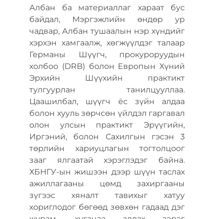
Албан ба материаллаг хараат бус
байдал, Мэргэжлийн өндөр ур
чадвар, Албан тушаалын нэр хүндийг
хэрхэн хамгаалж, хөгжүүлдэг талаар
Германы Шүүгч, прокуроруудын
холбоо (DRB) болон Европын Хүний
Эрхийн Шүүхийн практикт
тулгуурлан танилцууллаа.
Цаашилбал, шүүгч ёс зүйн алдаа
болон хууль зөрчсөн үйлдэл гаргавал
олон улсын практикт Эрүүгийн,
Иргэний, болон Сахилгын гэсэн 3
төрлийн хариуцлагын тогтолцоог
зааг ялгаатай хэрэглэдэг байна.
ХБНГУ-ын жишээн дээр шүүн таслах
ажиллагааны цөмд захиргааны
зүгээс хяналт тавихыг хатуу
хориглодог бөгөөд зөвхөн гадаад дэг
журам, хугацаа алдах зэрэг