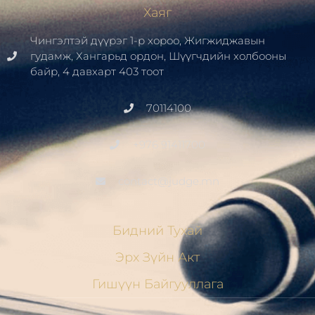
Хаяг
Чингэлтэй дүүрэг 1-р хороо, Жигжиджавын
гудамж, Хангарьд ордон, Шүүгчдийн холбооны
байр, 4 давхарт 403 тоот
70114100
+976 91411700
contact@judge.mn
Бидний Тухай
Эрх Зүйн Акт
Гишүүн Байгууллага