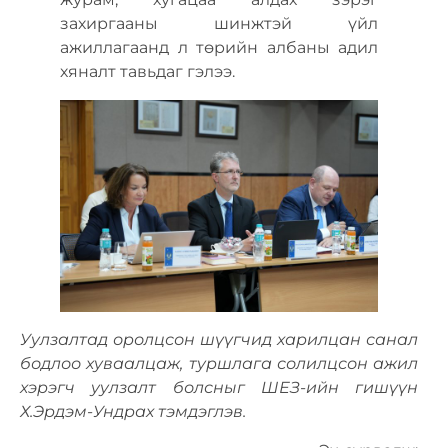
захиргааны шинжтэй үйл
ажиллагаанд л төрийн албаны адил
хяналт тавьдаг гэлээ.
Уулзалтад оролцсон шүүгчид харилцан санал
бодлоо хуваалцаж, туршлага солилцсон ажил
хэрэгч уулзалт болсныг ШЕЗ-ийн гишүүн
Х.Эрдэм-Ундрах тэмдэглэв.