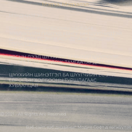
Мэдээ, Мэдээлэл
МЭНДЧИЛГЭЭ
ШҮҮГЧДИЙН ХОЛБООНЫ УДИРДАХ
ЗӨВЛӨЛИЙН ГИШҮҮД ХБНГУ-ЫН ШҮҮГЧИДТЭЙ
ШҮҮГЧИЙН ЁС ЗҮЙН АСУУДЛААР ТУРШЛАГА
СОЛИЛЦОВ
УЛСЫН ДЭЭД ШҮҮХИЙН ЕРӨНХИЙ ШҮҮГЧЭЭР
Ц.ЦОГТ ТОМИЛОГДОЖ, ТАМГАА ГАРДАН АВЛАА
ШҮҮХИЙН ШИНЭТГЭЛ БА ШҮҮГЧИЙН ЁС ЗҮЙ:
ЕВРОПЫН ХОЛБООНЫ ТУРШЛАГААС
ХУВААЛЦАВ
Ⓒ 2021 - All Rights Are Reserved
Вэб сайт
,
вэб дизайн
ыг
Модив Софт
д хөгжүүлэв.