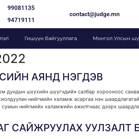
99081135
contact@judge.mn
94719111
лэл
Гишүүн байгууллага
Монгол Улсын шү
2022
СИЙН АЯНД НЭГДЭВ
ум дундын шүүхийн шүүгчдийн салбар хорооноос санаа
хиолдуулан нийгмийн халамж асаргаа нэн шаардлагатай
с сумын нийгмийн халамжийн ажилтнаас дээрх шаардлаг
Г САЙЖРУУЛАХ УУЛЗАЛТ 