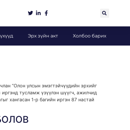
үхүүд
Эрх зүйн акт
Холбоо барих
члан “Олон улсын эмэгтэйчүүдийн эрхийг
 иргэнд тусламж үзүүлэн шүүгч, ажилчид
ыг хангасан 1-р багийн иргэн 87 настай
БОЛОВ