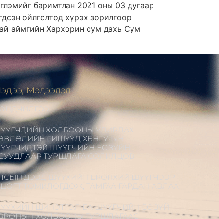
глэмийг баримтлан 2021 оны 03 дугаар
гдсэн ойлголтод хүрэх зорилгоор
гай аймгийн Хархорин сум дахь Сум
эдээ, Мэдээлэл
ЭНДЧИЛГЭЭ
ҮҮГЧДИЙН ХОЛБООНЫ УДИРДАХ
ӨВЛӨЛИЙН ГИШҮҮД ХБНГУ-ЫН
ҮҮГЧИДТЭЙ ШҮҮГЧИЙН ЁС ЗҮЙН
СУУДЛААР ТУРШЛАГА СОЛИЛЦОВ
ЛСЫН ДЭЭД ШҮҮХИЙН ЕРӨНХИЙ ШҮҮГЧЭЭР
.ЦОГТ ТОМИЛОГДОЖ, ТАМГАА ГАРДАН АВЛАА
ҮҮХИЙН ШИНЭТГЭЛ БА ШҮҮГЧИЙН ЁС ЗҮЙ:
ВРОПЫН ХОЛБООНЫ ТУРШЛАГААС