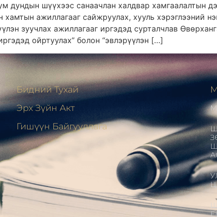
ум дундын шүүхээс санаачлан халдвар хамгаалалтын дэ
н хамтын ажиллагааг сайжруулах, хууль хэрэглээний нэ
рүүлэн зуучлах ажиллагааг иргэдэд сурталчлав Өвөрхан
ргэдэд ойртуулах” болон “эвлэрүүлэн […]
Бидний Тухай
М
Эрх Зүйн Акт
М
н
Гишүүн Байгууллага
Ш
З
Ш
А
У
Ц
Ш
Е