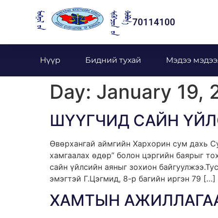
70114100
Нүүр
Бидний тухай
Мэдээ мэдээ
Day:
January 19, 
ШҮҮГЧИД САЙН ҮЙЛ
Өвөрхангай аймгийн Хархорин сум дахь С
хамгаалах өдөр” болон цэргийн баярыг то
сайн үйлсийн аяныг зохион байгуулжээ.Ту
эмэгтэй Г.Цэгмид, 8-р багийн иргэн 79 […]
ХАМТЫН АЖИЛЛАГАА