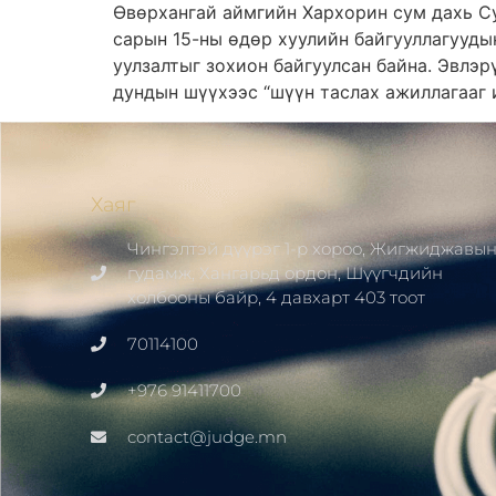
Өвөрхангай аймгийн Хархорин сум дахь С
сарын 15-ны өдөр хуулийн байгууллагууды
уулзалтыг зохион байгуулсан байна. Эвлэ
дундын шүүхээс “шүүн таслах ажиллагааг и
Хаяг
Чингэлтэй дүүрэг 1-р хороо, Жигжиджавы
гудамж, Хангарьд ордон, Шүүгчдийн
холбооны байр, 4 давхарт 403 тоот
70114100
+976 91411700
contact@judge.mn